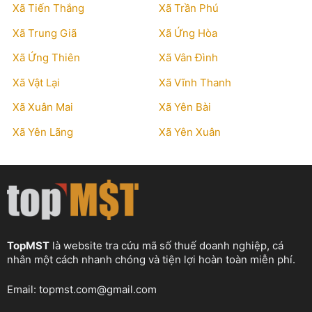
Xã Tiến Thắng
Xã Trần Phú
Xã Trung Giã
Xã Ứng Hòa
Xã Ứng Thiên
Xã Vân Đình
Xã Vật Lại
Xã Vĩnh Thanh
Xã Xuân Mai
Xã Yên Bài
Xã Yên Lãng
Xã Yên Xuân
TopMST
là website tra cứu mã số thuế doanh nghiệp, cá
nhân một cách nhanh chóng và tiện lợi hoàn toàn miễn phí.
Email:
topmst.com@gmail.com