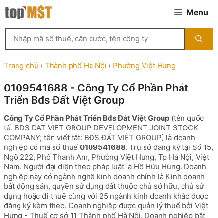
Chuyển
Menu
đến
nội
Tìm
dung
kiếm
MST
theo
Trang chủ
›
Thành phố Hà Nội
›
Phường Việt Hưng
tên
công
0109541688 - Công Ty Cổ Phần Phát
ty,
Triển Bđs Đất Việt Group
người
đại
Công Ty Cổ Phần Phát Triển Bđs Đất Việt Group
(tên quốc
diện
tế: BDS DAT VIET GROUP DEVELOPMENT JOINT STOCK
hoặc
COMPANY; tên viết tắt: BĐS ĐẤT VIỆT GROUP) là doanh
mã
nghiệp có mã số thuế
0109541688
. Trụ sở đăng ký tại Số 15,
số
Ngõ 222, Phố Thanh Am, Phường Việt Hưng, Tp Hà Nội, Việt
thuế
Nam. Người đại diện theo pháp luật là Hồ Hữu Hùng. Doanh
...
nghiệp này có ngành nghề kinh doanh chính là Kinh doanh
bất động sản, quyền sử dụng đất thuộc chủ sở hữu, chủ sử
dụng hoặc đi thuê cùng với 25 ngành kinh doanh khác được
đăng ký kèm theo. Doanh nghiệp được quản lý thuế bởi Việt
Hưng - Thuế cơ sở 11 Thành phố Hà Nội. Doanh nghiệp bắt