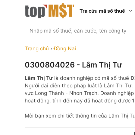
Chuyển
Tra cứu mã số thuế
đến
nội
dung
Tìm
kiếm
Thành phố Hồ Chí Minh
Công ty cổ phần n
MST
Thành phố Hà Nội
Công ty hợp doan
Trang chủ
›
Đồng Nai
theo
tên
Đồng Nai
Công ty trách nhi
thành viên ngoài 
0300804026 - Lâm Thị Tư
công
Thành phố Đà Nẵng
ty,
Công ty trách nhi
Lâm Thị Tư
là doanh nghiệp có mã số thuế
0
thành viên trở lên
người
Thành phố Hải Phòng
Người đại diện theo pháp luật là Lâm Thị Tư
đại
Công ty trách nhi
Thanh Hóa
vực Long Thành - Nhơn Trạch. Doanh nghiệp 
diện
ngoài NN
hoạt động, tính đến nay đã hoạt động được 
Bắc Ninh
hoặc
Doanh nghiệp 100
mã
nước ngoài
Nghệ An
Mời bạn xem chi tiết thông tin của Lâm Thị T
số
Hộ kinh doanh cá 
thuế
...
Nhà nước