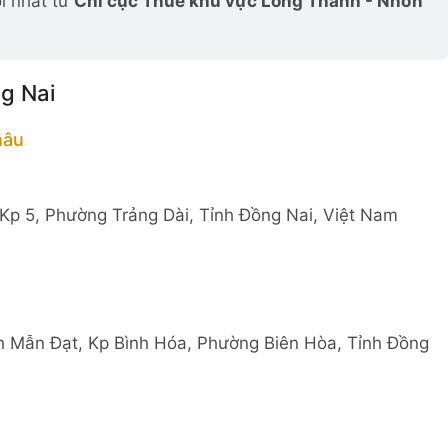
i nhất từ
Chi cục Thuế khu vực Long Thành - Nhơn
ng Nai
hâu
p 5, Phường Trảng Dài, Tỉnh Đồng Nai, Việt Nam
h Mẫn Đạt, Kp Bình Hóa, Phường Biên Hòa, Tỉnh Đồng