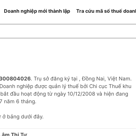
Doanh nghiệp mới thành lập
Tra cứu mã số thuế doan
goài NN
Đang hoạt động
h
Ngừng hoạt động và đã đóng
MST
ệm hữu hạn 1
NN
Ngừng hoạt động nhưng chưa
hoàn thành thủ tục đóng MST
ệm hữu hạn 2
300804026
. Trụ sở đăng ký tại , Đồng Nai, Việt Nam.
 ngoài NN
Không hoạt động tại địa chỉ đã
đăng ký
. Doanh nghiệp được quản lý thuế bởi Chi cục Thuế khu
ệm hữu hạn
bắt đầu hoạt động từ ngày 10/12/2008 và hiện đang
17 năm 6 tháng.
% vốn đầu tư
ư ở bảng dưới đây.
thể
Lâm Thị Tư