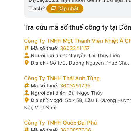
01/09/2025
. Bạn muốn kiểm tra dữ liệu mớ
Trạch
?
Cập nhật
Tra cứu mã số thuế công ty tại Đồ
Công Ty TNHH Một Thành Viên Nhiệt Á C
Mã số thuế
:
3603341157
Người đại diện
:
Nguyễn Thị Thùy Liên
Địa chỉ
:
Số 179, Đường Nguyễn Phúc Chu, K
Công Ty TNHH Thái Anh Tùng
Mã số thuế
:
3603291795
Người đại diện
:
Bùi Ngọc Thủy
Địa chỉ
:
Vpgd: Số 45B, Lầu 1, Đường Huỳn
Nai, Việt Nam
Công Ty TNHH Quốc Đại Phú
Mã số thuế
:
3603857336