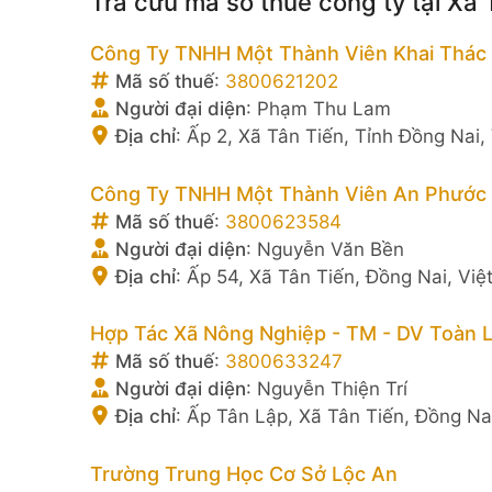
Tra cứu mã số thuế công ty tại Xã 
Công Ty TNHH Một Thành Viên Khai Thác
Mã số thuế
:
3800621202
Người đại diện
:
Phạm Thu Lam
Địa chỉ
:
Ấp 2, Xã Tân Tiến, Tỉnh Đồng Nai,
Công Ty TNHH Một Thành Viên An Phước
Mã số thuế
:
3800623584
Người đại diện
:
Nguyễn Văn Bền
Địa chỉ
:
Ấp 54, Xã Tân Tiến, Đồng Nai, Vi
Hợp Tác Xã Nông Nghiệp - TM - DV Toàn 
Mã số thuế
:
3800633247
Người đại diện
:
Nguyễn Thiện Trí
Địa chỉ
:
Ấp Tân Lập, Xã Tân Tiến, Đồng Na
Trường Trung Học Cơ Sở Lộc An