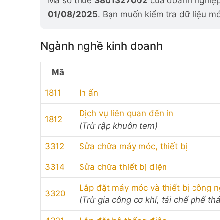
Mã số thuế
3801327002
của doanh nghiệp 
01/08/2025
. Bạn muốn kiểm tra dữ liệu mớ
Ngành nghề kinh doanh
Mã
1811
In ấn
Dịch vụ liên quan đến in
1812
(Trừ rập khuôn tem)
3312
Sửa chữa máy móc, thiết bị
3314
Sửa chữa thiết bị điện
Lắp đặt máy móc và thiết bị công n
3320
(Trừ gia công cơ khí, tái chế phế thải