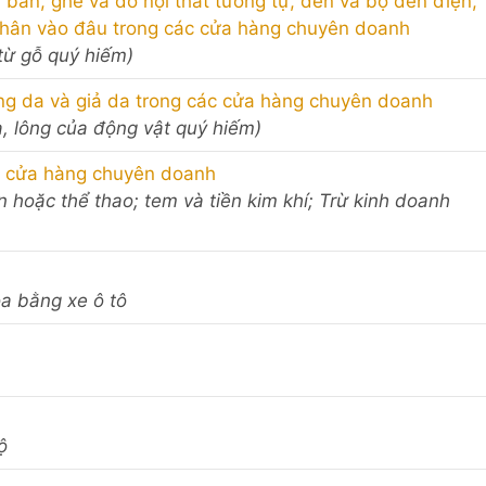
, bàn, ghế và đồ nội thất tương tự, đèn và bộ đèn điện,
phân vào đâu trong các cửa hàng chuyên doanh
từ gỗ quý hiếm)
ng da và giả da trong các cửa hàng chuyên doanh
a, lông của động vật quý hiếm)
c cửa hàng chuyên doanh
ăn hoặc thể thao; tem và tiền kim khí; Trừ kinh doanh
óa bằng xe ô tô
ộ