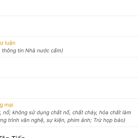
ư luận
à thông tin Nhà nước cấm)
)
ng mại
, nổ; không sử dụng chất nổ, chất cháy, hóa chất làm
ng trình văn nghệ, sự kiện, phim ảnh; Trừ họp báo)