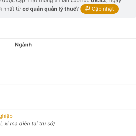
được cập nhật thông tin lần cuối lúc
08:42
, ngày
i nhất từ
cơ quản quản lý thuế
?
Cập nhật
Ngành
ghiệp
, xi mạ điện tại trụ sở)