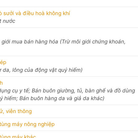
ò sưởi và điều hoà không khí
át nước
ôi giới mua bán hàng hóa (Trừ môi giới chứng khoán,
dép
ừ da, lông của động vật quý hiếm)
nh
ụng cụ y tế; Bán buôn giường, tủ, bàn ghế và đồ dùng
uý hiếm; Bán buôn hàng da và giả da khác)
tử, viễn thông
 tùng máy nông nghiệp
 tùng máy khác