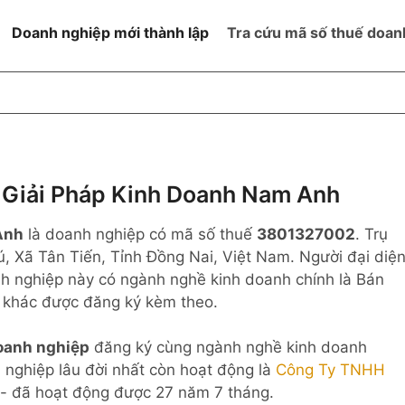
Doanh nghiệp mới thành lập
Tra cứu mã số thuế doan
goài NN
Đang hoạt động
h
Ngừng hoạt động và đã đóng
MST
ệm hữu hạn 1
NN
Ngừng hoạt động nhưng chưa
Giải Pháp Kinh Doanh Nam Anh
hoàn thành thủ tục đóng MST
ệm hữu hạn 2
Anh
là doanh nghiệp có mã số thuế
3801327002
. Trụ
 ngoài NN
Không hoạt động tại địa chỉ đã
đăng ký
, Xã Tân Tiến, Tỉnh Đồng Nai, Việt Nam. Người đại diệ
ệm hữu hạn
h nghiệp này có ngành nghề kinh doanh chính là Bán
 khác được đăng ký kèm theo.
% vốn đầu tư
oanh nghiệp
đăng ký cùng ngành nghề kinh doanh
thể
 nghiệp lâu đời nhất còn hoạt động là
Công Ty TNHH
- đã hoạt động được 27 năm 7 tháng.