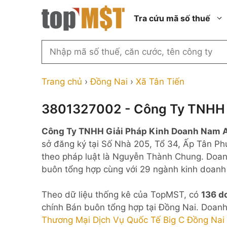
Chuyển
Tra cứu mã số thuế
đến
nội
dung
Tìm
kiếm
Thành phố Hồ Chí Minh
Công ty cổ phần n
MST
Thành phố Hà Nội
Công ty hợp doan
Trang chủ
›
Đồng Nai
›
Xã Tân Tiến
theo
tên
Đồng Nai
Công ty trách nhi
thành viên ngoài 
3801327002 - Công Ty TNHH 
công
Thành phố Đà Nẵng
ty,
Công ty trách nhi
Công Ty TNHH Giải Pháp Kinh Doanh Nam 
thành viên trở lên
người
Thành phố Hải Phòng
sở đăng ký tại Số Nhà 205, Tổ 34, Ấp Tân Phú
đại
Công ty trách nhi
Thanh Hóa
theo pháp luật là Nguyễn Thành Chung. Doan
diện
ngoài NN
buôn tổng hợp cùng với 29 ngành kinh doanh
Bắc Ninh
hoặc
Doanh nghiệp 100
mã
nước ngoài
Nghệ An
Theo dữ liệu thống kê của TopMST, có
136 d
số
Hộ kinh doanh cá 
chính Bán buôn tổng hợp tại Đồng Nai. Doanh
thuế
Thương Mại Dịch Vụ Quốc Tế Big C Đồng Nai
...
Nhà nước