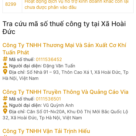
Hoạt động dịch vụ hỗ trợ kinh doanh khác còn lại
8299
chưa được phân vào đâu
Tra cứu mã số thuế công ty tại Xã Hoài
Đức
Công Ty TNHH Thương Mại Và Sản Xuất Cơ Khí
Tuấn Phát
Mã số thuế
:
0111536452
Người đại diện
:
Đặng Văn Tuấn
Địa chỉ
:
Số Nhà 91 – 93, Thôn Cao Xá 1, Xã Hoài Đức, Tp
Hà Nội, Việt Nam
Công Ty TNHH Truyền Thông Và Quảng Cáo Via
Mã số thuế
:
0111536501
Người đại diện
:
Vũ Quỳnh Anh
Địa chỉ
:
Căn Số 01-Nv20A, Khu Đô Thị Mới Bắc Quốc Lộ
32, Xã Hoài Đức, Tp Hà Nội, Việt Nam
Công Ty TNHH Vận Tải Trịnh Hiếu