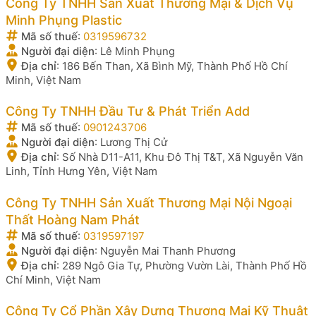
Công Ty TNHH Sản Xuất Thương Mại & Dịch Vụ
Minh Phụng Plastic
Mã số thuế
:
0319596732
Người đại diện
:
Lê Minh Phụng
Địa chỉ
:
186 Bến Than, Xã Bình Mỹ, Thành Phố Hồ Chí
Minh, Việt Nam
Công Ty TNHH Đầu Tư & Phát Triển Add
Mã số thuế
:
0901243706
Người đại diện
:
Lương Thị Cử
Địa chỉ
:
Số Nhà D11-A11, Khu Đô Thị T&T, Xã Nguyễn Văn
Linh, Tỉnh Hưng Yên, Việt Nam
Công Ty TNHH Sản Xuất Thương Mại Nội Ngoại
Thất Hoàng Nam Phát
Mã số thuế
:
0319597197
Người đại diện
:
Nguyễn Mai Thanh Phương
Địa chỉ
:
289 Ngô Gia Tự, Phường Vườn Lài, Thành Phố Hồ
Chí Minh, Việt Nam
Công Ty Cổ Phần Xây Dựng Thương Mại Kỹ Thuật