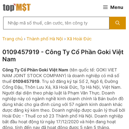
Chuyển
Menu
đến
nội
Tìm
dung
kiếm
MST
theo
Trang chủ
›
Thành phố Hà Nội
›
Xã Hoài Đức
tên
công
0109457919 - Công Ty Cổ Phần Goki Việt
ty,
Nam
người
đại
Công Ty Cổ Phần Goki Việt Nam
(tên quốc tế: GOKI VIET
diện
NAM JOINT STOCK COMPANY) là doanh nghiệp có mã số
hoặc
thuế
0109457919
. Trụ sở đăng ký tại Số 2, Ngõ 6, Đường
mã
Cổng Đậu, Thôn Lưu Xá, Xã Hoài Đức, Tp Hà Nội, Việt Nam.
số
Người đại diện theo pháp luật là Phạm Văn Thực. Doanh
thuế
nghiệp này có ngành nghề kinh doanh chính là Bán buôn đồ
...
dùng khác cho gia đình cùng với 57 ngành kinh doanh khác
được đăng ký kèm theo. Doanh nghiệp được quản lý thuế bởi
Hoài Đức - Thuế cơ sở 23 Thành phố Hà Nội. Doanh nghiệp
bắt đầu hoạt động từ ngày 17/12/2020 và hiện đang hoạt
động, tính đến nay đã hoạt động được 5 năm 5 tháng.