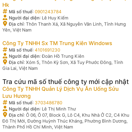
Hk
Mã số thuế
:
0901243784
Người đại diện
:
Lê Huy Kiếm
Địa chỉ
:
Thôn Thanh Xá, Xã Nguyễn Văn Linh, Tỉnh Hưng
Yên, Việt Nam
Công Ty TNHH Sx TM Trung Kiên Windows
Mã số thuế
:
4101691230
Người đại diện
:
Đoàn Hồ Trung Kiên
Địa chỉ
:
Xóm 5, Thôn Kỳ Sơn, Xã Tuy Phước Đông, Tỉnh
Gia Lai, Việt Nam
Tra cứu mã số thuế công ty mới cập nhật
Công Ty TNHH Quản Lý Dịch Vụ Ăn Uống Sửu
Lưu Hương
Mã số thuế
:
3703486780
Người đại diện
:
Lê Thị Minh Thư
Địa chỉ
:
Ô 06, Ô 07, Block G, Lô C4, Khu Nhà Ở C2, C4 Khu
Đô Thị Mới, Đường Huỳnh Thúc Kháng, Phường Bình Dương,
Thành Phố Hồ Chí Minh, Việt Nam