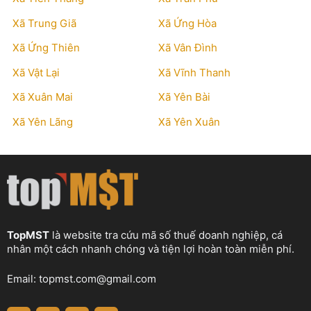
Xã Trung Giã
Xã Ứng Hòa
Xã Ứng Thiên
Xã Vân Đình
Xã Vật Lại
Xã Vĩnh Thanh
Xã Xuân Mai
Xã Yên Bài
Xã Yên Lãng
Xã Yên Xuân
TopMST
là website tra cứu mã số thuế doanh nghiệp, cá
nhân một cách nhanh chóng và tiện lợi hoàn toàn miễn phí.
Email:
topmst.com@gmail.com