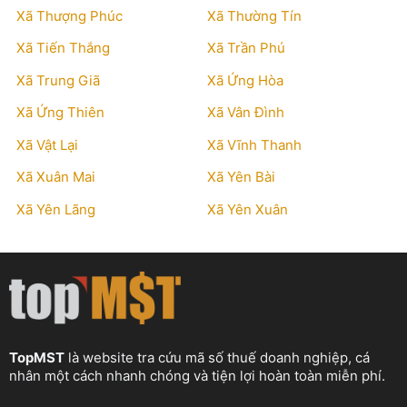
Xã Thượng Phúc
Xã Thường Tín
Xã Tiến Thắng
Xã Trần Phú
Xã Trung Giã
Xã Ứng Hòa
Xã Ứng Thiên
Xã Vân Đình
Xã Vật Lại
Xã Vĩnh Thanh
Xã Xuân Mai
Xã Yên Bài
Xã Yên Lãng
Xã Yên Xuân
TopMST
là website tra cứu mã số thuế doanh nghiệp, cá
nhân một cách nhanh chóng và tiện lợi hoàn toàn miễn phí.