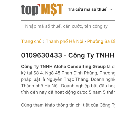
Chuyển
Tra cứu mã số thuế
đến
nội
dung
Tìm
kiếm
Thành phố Hồ Chí Minh
Công ty cổ phần n
MST
Thành phố Hà Nội
Công ty hợp doan
Trang chủ
›
Thành phố Hà Nội
›
Phường Ba Đ
theo
tên
Đồng Nai
Công ty trách nhi
thành viên ngoài 
0109630433 - Công Ty TNHH 
công
Thành phố Đà Nẵng
ty,
Công ty trách nhi
Công Ty TNHH Aloha Consulting Group
là d
thành viên trở lên
người
Thành phố Hải Phòng
ký tại Số 4, Ngõ 45 Phan Đình Phùng, Phường
đại
Công ty trách nhi
Thanh Hóa
pháp luật là Nguyễn Thạc Thắng. Doanh nghiệ
diện
ngoài NN
Thành phố Hà Nội. Doanh nghiệp bắt đầu hoạ
Bắc Ninh
hoặc
Doanh nghiệp 100
tính đến nay đã hoạt động được 5 năm 5 thá
mã
nước ngoài
Nghệ An
số
Hộ kinh doanh cá 
Cùng tham khảo thông tin chi tiết của Công 
thuế
...
Nhà nước