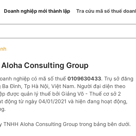
Doanh nghiệp mới thành lập
Tra cứu mã số thuế doan
goài NN
Đang hoạt động
h
Ngừng hoạt động và đã đóng
ình
MST
ệm hữu hạn 1
NN
Ngừng hoạt động nhưng chưa
Aloha Consulting Group
hoàn thành thủ tục đóng MST
ệm hữu hạn 2
oanh nghiệp có mã số thuế
0109630433
. Trụ sở đăng
 ngoài NN
Không hoạt động tại địa chỉ đã
đăng ký
 Ba Đình, Tp Hà Nội, Việt Nam. Người đại diện theo
ệm hữu hạn
p được quản lý thuế bởi Giảng Võ - Thuế cơ sở 2
t động từ ngày 04/01/2021 và hiện đang hoạt động,
% vốn đầu tư
ng.
thể
Ty TNHH Aloha Consulting Group trong bảng bên dưới.