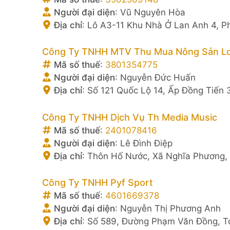
Người đại diện
:
Vũ Nguyên Hòa
Địa chỉ
:
Lô A3-11 Khu Nhà Ở Lan Anh 4, P
Công Ty TNHH MTV Thu Mua Nông Sản L
Mã số thuế
:
3801354775
Người đại diện
:
Nguyễn Đức Huấn
Địa chỉ
:
Số 121 Quốc Lộ 14, Ấp Đồng Tiến
Công Ty TNHH Dịch Vụ Th Media Music
Mã số thuế
:
2401078416
Người đại diện
:
Lê Đình Điệp
Địa chỉ
:
Thôn Hố Nước, Xã Nghĩa Phương, 
Công Ty TNHH Pyf Sport
Mã số thuế
:
4601669378
Người đại diện
:
Nguyễn Thị Phương Anh
Địa chỉ
:
Số 589, Đường Phạm Văn Đồng, Td