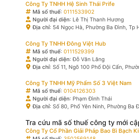
Công Ty TNHH Hệ Sinh Thái Prife
Mã số thuế
:
0111533902
Người đại diện
:
Lê Thị Thanh Hương
Địa chỉ
:
54 Ngọc Hà, Phường Ba Đình, Tp 
Công Ty TNHH Đông Việt Hub
Mã số thuế
:
0111529399
Người đại diện
:
Đỗ Văn Lăng
Địa chỉ
:
Số 11, Ngõ 100 Phố Đội Cấn, Phườ
Công Ty TNHH Mỹ Phẩm Số 3 Việt Nam
Mã số thuế
:
0104126303
Người đại diện
:
Phạm Đình Thái
Địa chỉ
:
Số 80, Phố Yên Ninh, Phường Ba Đ
Tra cứu mã số thuế công ty mới cậ
Công Ty Cổ Phần Giải Pháp Bao Bì Bạch K
Mã số thuế
:
3502569148