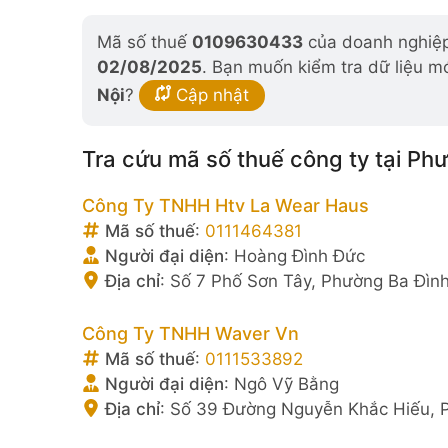
Mã số thuế
0109630433
của doanh nghiệp 
02/08/2025
. Bạn muốn kiểm tra dữ liệu m
Nội
?
Cập nhật
Tra cứu mã số thuế công ty tại Ph
Công Ty TNHH Htv La Wear Haus
Mã số thuế
:
0111464381
Người đại diện
:
Hoàng Đình Đức
Địa chỉ
:
Số 7 Phố Sơn Tây, Phường Ba Đình
Công Ty TNHH Waver Vn
Mã số thuế
:
0111533892
Người đại diện
:
Ngô Vỹ Bằng
Địa chỉ
:
Số 39 Đường Nguyễn Khắc Hiếu, P