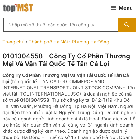
Chuyển
Menu
đến
nội
Tìm
dung
kiếm
MST
theo
Trang chủ
›
Thành phố Hà Nội
›
Phường Hà Đông
tên
công
0101304558 - Công Ty Cổ Phần Thương
ty,
Mại Và Vận Tải Quốc Tế Tân Cả Lợi
người
đại
Công Ty Cổ Phần Thương Mại Và Vận Tải Quốc Tế Tân Cả
diện
Lợi
(tên quốc tế: TAN CA LOI COMMERCE AND
hoặc
INTERNATIONAL TRANSPORT JOINT STOCK COMPANY; tên
mã
viết tắt: TCL INTERNATIONAL .,JSC) là doanh nghiệp có mã
số
số thuế
0101304558
. Trụ sở đăng ký tại B42-Tt19 Khu Đô
thuế
Thị Văn Quán, Phường Hà Đông, Tp Hà Nội, Việt Nam. Người
...
đại diện theo pháp luật là Nguyễn Trung Dũng. Doanh nghiệp
này có ngành nghề kinh doanh chính là Hoạt động dịch vụ hỗ
trợ khác liên quan đến vận tải cùng với 31 ngành kinh doanh
khác được đăng ký kèm theo. Doanh nghiệp được quản lý
thuế bởi Hà Đông - Thuế cơ sở 15 Thành phố Hà Nội. Doanh