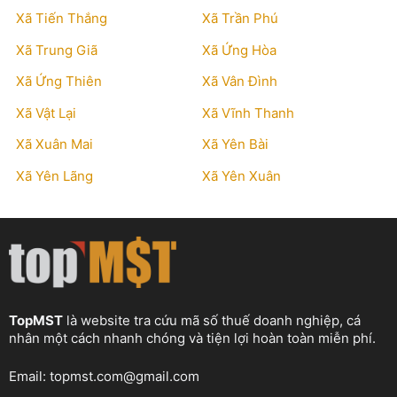
Xã Tiến Thắng
Xã Trần Phú
Xã Trung Giã
Xã Ứng Hòa
Xã Ứng Thiên
Xã Vân Đình
Xã Vật Lại
Xã Vĩnh Thanh
Xã Xuân Mai
Xã Yên Bài
Xã Yên Lãng
Xã Yên Xuân
TopMST
là website tra cứu mã số thuế doanh nghiệp, cá
nhân một cách nhanh chóng và tiện lợi hoàn toàn miễn phí.
Email:
topmst.com@gmail.com