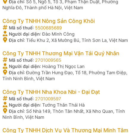
Địa chỉ
:
Số 5, Ngõ 5, Tổ 3, Phạm Thận Duật, Phường
Nghĩa Đô, Thành phố Hà Nội, Việt Nam
Công Ty TNHH Nông Sản Công Khôi
Mã số thuế
:
5500685689
Người đại diện
:
Đào Minh Công
Địa chỉ
:
Tiểu Khu 2, Xã Mường Bú, Tỉnh Sơn La, Việt Nam
Công Ty TNHH Thương Mại Vận Tải Quý Nhân
Mã số thuế
:
2701009565
Người đại diện
:
Hoàng Thị Ngọc Lan
Địa chỉ
:
Đường Trần Hưng Đạo, Tổ 18, Phường Tam Điệp,
Tỉnh Ninh Bình, Việt Nam
Công Ty TNHH Nha Khoa Nbi - Đại Đạt
Mã số thuế
:
2701009597
Người đại diện
:
Tưởng Thân Thái Hà
Địa chỉ
:
Số Nhà 149, Thôn Tân Nhất, Xã Nho Quan, Tỉnh
Ninh Bình, Việt Nam
Công Ty TNHH Dịch Vụ Và Thương Mại Minh Tâm