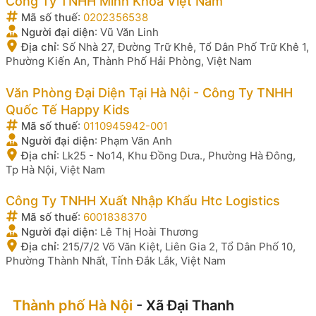
Công Ty TNHH Minh Khoa Việt Nam
Mã số thuế
:
0202356538
Người đại diện
:
Vũ Văn Linh
Địa chỉ
:
Số Nhà 27, Đường Trữ Khê, Tổ Dân Phố Trữ Khê 1,
Phường Kiến An, Thành Phố Hải Phòng, Việt Nam
Văn Phòng Đại Diện Tại Hà Nội - Công Ty TNHH
Quốc Tế Happy Kids
Mã số thuế
:
0110945942-001
Người đại diện
:
Phạm Văn Anh
Địa chỉ
:
Lk25 - No14, Khu Đồng Dưa., Phường Hà Đông,
Tp Hà Nội, Việt Nam
Công Ty TNHH Xuất Nhập Khẩu Htc Logistics
Mã số thuế
:
6001838370
Người đại diện
:
Lê Thị Hoài Thương
Địa chỉ
:
215/7/2 Võ Văn Kiệt, Liên Gia 2, Tổ Dân Phố 10,
Phường Thành Nhất, Tỉnh Đắk Lắk, Việt Nam
Thành phố Hà Nội
- Xã Đại Thanh