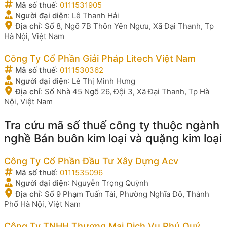
Mã số thuế
:
0111531905
Người đại diện
:
Lê Thanh Hải
Địa chỉ
:
Số 8, Ngõ 7B Thôn Yên Ngưu, Xã Đại Thanh, Tp
Hà Nội, Việt Nam
Công Ty Cổ Phần Giải Pháp Litech Việt Nam
Mã số thuế
:
0111530362
Người đại diện
:
Lê Thị Minh Hưng
Địa chỉ
:
Số Nhà 45 Ngõ 26, Đội 3, Xã Đại Thanh, Tp Hà
Nội, Việt Nam
Tra cứu mã số thuế công ty thuộc ngành
nghề Bán buôn kim loại và quặng kim loại
Công Ty Cổ Phần Đầu Tư Xây Dựng Acv
Mã số thuế
:
0111535096
Người đại diện
:
Nguyễn Trọng Quỳnh
Địa chỉ
:
Số 9 Phạm Tuấn Tài, Phường Nghĩa Đô, Thành
Phố Hà Nội, Việt Nam
Công Ty TNHH Thương Mại Dịch Vụ Phú Quý