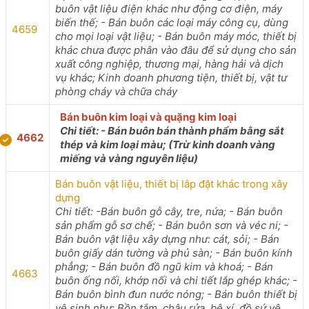
buôn vật liệu điện khác như động cơ điện, máy
biến thế; - Bán buôn các loại máy công cụ, dùng
4659
cho mọi loại vật liệu; - Bán buôn máy móc, thiết bị
khác chưa được phân vào đâu để sử dụng cho sản
xuất công nghiệp, thương mại, hàng hải và dịch
vụ khác; Kinh doanh phương tiện, thiết bị, vật tư
phòng cháy và chữa cháy
Bán buôn kim loại và quặng kim loại
Chi tiết: - Bán buôn bán thành phẩm bằng sắt
4662
thép và kim loại màu; (Trừ kinh doanh vàng
miếng và vàng nguyên liệu)
Bán buôn vật liệu, thiết bị lắp đặt khác trong xây
dựng
Chi tiết: -Bán buôn gỗ cây, tre, nứa; - Bán buôn
sản phẩm gỗ sơ chế; - Bán buôn sơn và véc ni; -
Bán buôn vật liệu xây dựng như: cát, sỏi; - Bán
buôn giấy dán tường và phủ sàn; - Bán buôn kính
phẳng; - Bán buôn đồ ngũ kim và khoá; - Bán
4663
buôn ống nối, khớp nối và chi tiết lắp ghép khác; -
Bán buôn bình đun nước nóng; - Bán buôn thiết bị
vệ sinh như: Bồn tắm, chậu rửa, bệ xí, đồ sứ vệ