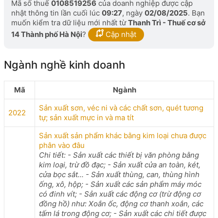
Mã số thuế
0108519256
của doanh nghiệp được cập
nhật thông tin lần cuối lúc
09:27
, ngày
02/08/2025
. Bạn
muốn kiểm tra dữ liệu mới nhất từ
Thanh Trì - Thuế cơ sở
14 Thành phố Hà Nội
?
Cập nhật
Ngành nghề kinh doanh
Mã
Ngành
Sản xuất sơn, véc ni và các chất sơn, quét tương
2022
tự; sản xuất mực in và ma tít
Sản xuất sản phẩm khác bằng kim loại chưa được
phân vào đâu
Chi tiết: - Sản xuất các thiết bị văn phòng bằng
kim loại, trừ đồ đạc; - Sản xuất cửa an toàn, két,
cửa bọc sắt... - Sản xuất thùng, can, thùng hình
ống, xô, hộp; - Sản xuất các sản phẩm máy móc
có đinh vít; - Sản xuất các động cơ (trừ động cơ
đồng hồ) như: Xoắn ốc, động cơ thanh xoắn, các
tấm lá trong động cơ; - Sản xuất các chi tiết được