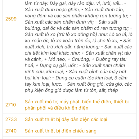
làm từ dây: Dây gai, dây rào dậu, vỉ, lưới, vải... -
Sản xuất đinh hoặc ghim; - Sản xuất đinh tán,
vòng đệm và các sản phẩm không ren tương tự; -
2599
Sản xuất các sản phẩm đinh vít; - Sản xuất
bulông, đai ốc và các sản phẩm có ren tương tự; -
Sản xuất lò xo (trừ lò xo đồng hồ) như: Lò xo lá, lò
xo xoắn ốc, lò xo xoắn trôn ốc, lá cho lò xo; - Sản
xuất xích, trừ xích dẫn năng lượng; - Sản xuất các
chi tiết kim loại khác như: + Sản xuất chân vịt tàu
và cánh, + Mỏ neo, + Chuông, + Đường ray tàu
hoả, + Dụng cụ gài, uốn; - Sản xuất nam châm
vĩnh cửu, kim loại; - Sản xuất bình của máy hút
bụi kim loại; - Dụng cụ cuộn tóc kim loại, ô cầm
tay kim loại, lược. - Sản xuất ống gió, cửa gió, các
phụ kiện ống gió được làm từ tôn, sắt, thép
Sản xuất mô tơ, máy phát, biến thế điện, thiết bị
2710
phân phối và điều khiển điện
2733
Sản xuất thiết bị dây dẫn điện các loại
2740
Sản xuất thiết bị điện chiếu sáng