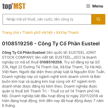
Chuyển
Menu
đến
nội
Tìm
dung
kiếm
MST
theo
Trang chủ
›
Thành phố Hà Nội
›
Xã Đại Thanh
tên
công
0108519256 - Công Ty Cổ Phần Eusteel
ty,
người
Công Ty Cổ Phần Eusteel
(tên quốc tế: EUSTEEL JOINT
đại
STOCK COMPANY; tên viết tắt: EUSTEEL.,JSC) là doanh
diện
nghiệp có mã số thuế
0108519256
. Trụ sở đăng ký tại Số
hoặc
27A, Ngõ 22 Đường Tả Thanh Oai, Xã Đại Thanh, Tp Hà Nội,
mã
Việt Nam. Người đại diện theo pháp luật là Nguyễn Đức Tuấn.
số
Doanh nghiệp này có ngành nghề kinh doanh chính là Bán
thuế
buôn kim loại và quặng kim loại cùng với 47 ngành kinh
...
doanh khác được đăng ký kèm theo. Doanh nghiệp được
quản lý thuế bởi Thanh Trì - Thuế cơ sở 14 Thành phố Hà
Nội. Doanh nghiệp bắt đầu hoạt động từ ngày 20/11/2018 và
hiện đang hoạt động, tính đến nay đã hoạt động được 7 năm
6 tháng.