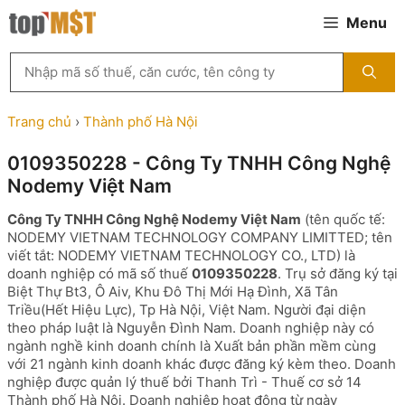
Chuyển
Menu
đến
nội
Tìm
dung
kiếm
MST
theo
Trang chủ
›
Thành phố Hà Nội
tên
công
0109350228 - Công Ty TNHH Công Nghệ
ty,
Nodemy Việt Nam
người
đại
Công Ty TNHH Công Nghệ Nodemy Việt Nam
(tên quốc tế:
diện
NODEMY VIETNAM TECHNOLOGY COMPANY LIMITTED; tên
hoặc
viết tắt: NODEMY VIETNAM TECHNOLOGY CO., LTD) là
mã
doanh nghiệp có mã số thuế
0109350228
. Trụ sở đăng ký tại
số
Biệt Thự Bt3, Ô Aiv, Khu Đô Thị Mới Hạ Đình, Xã Tân
thuế
Triều(Hết Hiệu Lực), Tp Hà Nội, Việt Nam. Người đại diện
...
theo pháp luật là Nguyễn Đình Nam. Doanh nghiệp này có
ngành nghề kinh doanh chính là Xuất bản phần mềm cùng
với 21 ngành kinh doanh khác được đăng ký kèm theo. Doanh
nghiệp được quản lý thuế bởi Thanh Trì - Thuế cơ sở 14
Thành phố Hà Nội. Doanh nghiệp hoạt động từ ngày