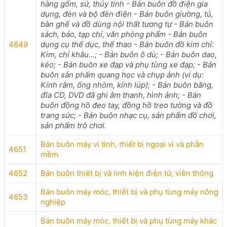
hàng gốm, sứ, thủy tinh - Bán buôn đồ điện gia
dụng, đèn và bộ đèn điện - Bán buôn giường, tủ,
bàn ghế và đồ dùng nội thất tương tự - Bán buôn
sách, báo, tạp chí, văn phòng phẩm - Bán buôn
4649
dụng cụ thể dục, thể thao - Bán buôn đồ kim chỉ:
Kim, chỉ khâu...; - Bán buôn ô dù; - Bán buôn dao,
kéo; - Bán buôn xe đạp và phụ tùng xe đạp; - Bán
buôn sản phẩm quang học và chụp ảnh (ví dụ:
Kính râm, ống nhòm, kính lúp); - Bán buôn băng,
đĩa CD, DVD đã ghi âm thanh, hình ảnh; - Bán
buôn đồng hồ đeo tay, đồng hồ treo tường và đồ
trang sức; - Bán buôn nhạc cụ, sản phẩm đồ chơi,
sản phẩm trò chơi.
Bán buôn máy vi tính, thiết bị ngoại vi và phần
4651
mềm
4652
Bán buôn thiết bị và linh kiện điện tử, viễn thông
Bán buôn máy móc, thiết bị và phụ tùng máy nông
4653
nghiệp
Bán buôn máy móc, thiết bị và phụ tùng máy khác