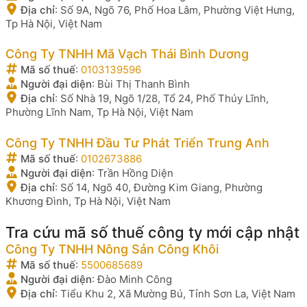
Địa chỉ
:
Số 9A, Ngõ 76, Phố Hoa Lâm, Phường Việt Hưng,
Tp Hà Nội, Việt Nam
Công Ty TNHH Mã Vạch Thái Bình Dương
Mã số thuế
:
0103139596
Người đại diện
:
Bùi Thị Thanh Bình
Địa chỉ
:
Số Nhà 19, Ngõ 1/28, Tổ 24, Phố Thúy Lĩnh,
Phường Lĩnh Nam, Tp Hà Nội, Việt Nam
Công Ty TNHH Đầu Tư Phát Triển Trung Anh
Mã số thuế
:
0102673886
Người đại diện
:
Trần Hồng Diện
Địa chỉ
:
Số 14, Ngõ 40, Đường Kim Giang, Phường
Khương Đình, Tp Hà Nội, Việt Nam
Tra cứu mã số thuế công ty mới cập nhật
Công Ty TNHH Nông Sản Công Khôi
Mã số thuế
:
5500685689
Người đại diện
:
Đào Minh Công
Địa chỉ
:
Tiểu Khu 2, Xã Mường Bú, Tỉnh Sơn La, Việt Nam