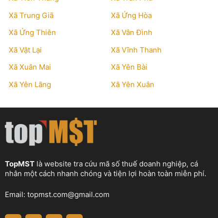
Xã Trung Giã
Xã Ứng Hòa
Xã Ứng Thiên
Xã Vân Đình
Xã Vật Lại
Xã Vĩnh Thanh
Xã Xuân Mai
Xã Yên Bài
Xã Yên Lãng
Xã Yên Xuân
TopMST
là website tra cứu mã số thuế doanh nghiệp, cá
nhân một cách nhanh chóng và tiện lợi hoàn toàn miễn phí.
Email:
topmst.com@gmail.com