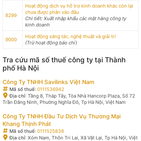
Hoạt động dịch vụ hỗ trợ kinh doanh khác còn lại
chưa được phân vào đâu
8299
Chi tiết: Xuất nhập khẩu các mặt hàng công ty
kinh doanh
Hoạt động sáng tác, nghệ thuật và giải trí
9000
(Trừ hoạt động báo chí)
Tra cứu mã số thuế công ty tại Thành
phố Hà Nội
Công Ty TNHH Savilinks Việt Nam
Mã số thuế
:
0111536942
Địa chỉ
:
Tầng 8, Tháp Tây, Tòa Nhà Hancorp Plaza, Số 72
Trần Đăng Ninh, Phường Nghĩa Đô, Tp Hà Nội, Việt Nam
Công Ty TNHH Đầu Tư Dịch Vụ Thương Mại
Khang Thịnh Phát
Mã số thuế
:
0111525838
Địa chỉ
:
Xóm Nam, Thôn Tri Lai, Xã Vật Lại, Tp Hà Nội, Việt