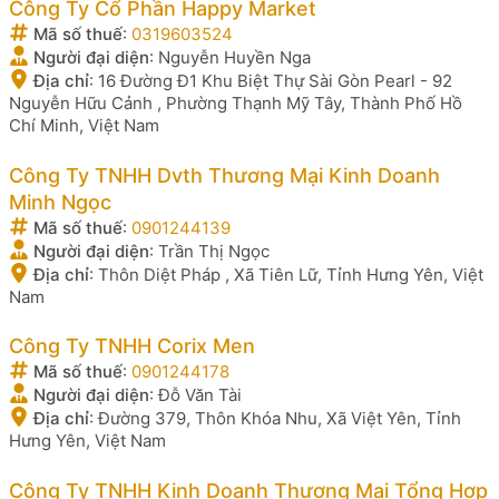
Công Ty Cổ Phần Happy Market
Mã số thuế
:
0319603524
Người đại diện
:
Nguyễn Huyền Nga
Địa chỉ
:
16 Đường Đ1 Khu Biệt Thự Sài Gòn Pearl - 92
Nguyễn Hữu Cảnh , Phường Thạnh Mỹ Tây, Thành Phố Hồ
Chí Minh, Việt Nam
Công Ty TNHH Dvth Thương Mại Kinh Doanh
Minh Ngọc
Mã số thuế
:
0901244139
Người đại diện
:
Trần Thị Ngọc
Địa chỉ
:
Thôn Diệt Pháp , Xã Tiên Lữ, Tỉnh Hưng Yên, Việt
Nam
Công Ty TNHH Corix Men
Mã số thuế
:
0901244178
Người đại diện
:
Đỗ Văn Tài
Địa chỉ
:
Đường 379, Thôn Khóa Nhu, Xã Việt Yên, Tỉnh
Hưng Yên, Việt Nam
Công Ty TNHH Kinh Doanh Thương Mại Tổng Hợp