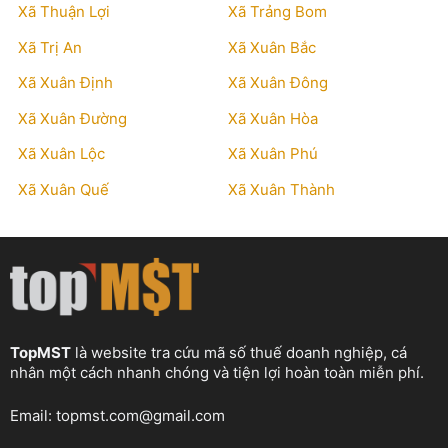
Xã Thuận Lợi
Xã Trảng Bom
Xã Trị An
Xã Xuân Bắc
Xã Xuân Định
Xã Xuân Đông
Xã Xuân Đường
Xã Xuân Hòa
Xã Xuân Lộc
Xã Xuân Phú
Xã Xuân Quế
Xã Xuân Thành
TopMST
là website tra cứu mã số thuế doanh nghiệp, cá
nhân một cách nhanh chóng và tiện lợi hoàn toàn miễn phí.
Email:
topmst.com@gmail.com