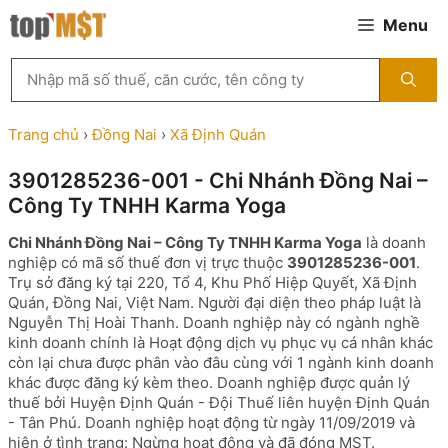
Chuyển
Menu
đến
nội
Tìm
dung
kiếm
MST
theo
Trang chủ
›
Đồng Nai
›
Xã Định Quán
tên
công
3901285236-001 - Chi Nhánh Đồng Nai –
ty,
Công Ty TNHH Karma Yoga
người
đại
Chi Nhánh Đồng Nai – Công Ty TNHH Karma Yoga
là doanh
diện
nghiệp có mã số thuế đơn vị trực thuộc
3901285236-001
.
hoặc
Trụ sở đăng ký tại 220, Tổ 4, Khu Phố Hiệp Quyết, Xã Định
mã
Quán, Đồng Nai, Việt Nam. Người đại diện theo pháp luật là
số
Nguyễn Thị Hoài Thanh. Doanh nghiệp này có ngành nghề
thuế
kinh doanh chính là Hoạt động dịch vụ phục vụ cá nhân khác
...
còn lại chưa được phân vào đâu cùng với 1 ngành kinh doanh
khác được đăng ký kèm theo. Doanh nghiệp được quản lý
thuế bởi Huyện Định Quán - Đội Thuế liên huyện Định Quán
- Tân Phú. Doanh nghiệp hoạt động từ ngày 11/09/2019 và
hiện ở tình trạng: Ngừng hoạt động và đã đóng MST.