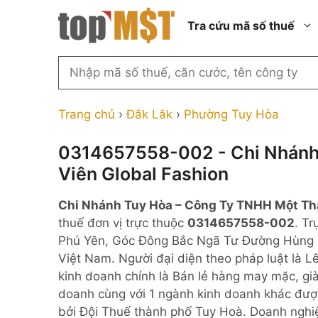
Chuyển
Tra cứu mã số thuế
đến
nội
dung
Tìm
kiếm
Thành phố Hồ Chí Minh
Công ty cổ phần n
MST
Thành phố Hà Nội
Công ty hợp doan
Trang chủ
›
Đắk Lắk
›
Phường Tuy Hòa
theo
tên
Đồng Nai
Công ty trách nhi
thành viên ngoài 
0314657558-002 - Chi Nhánh
công
Thành phố Đà Nẵng
Viên Global Fashion
ty,
Công ty trách nhi
thành viên trở lên
người
Thành phố Hải Phòng
Chi Nhánh Tuy Hòa – Công Ty TNHH Một Th
đại
Công ty trách nhi
Thanh Hóa
thuế đơn vị trực thuộc
0314657558-002
. Tr
diện
ngoài NN
Phú Yên, Góc Đông Bắc Ngã Tư Đường Hùng 
Bắc Ninh
hoặc
Doanh nghiệp 100
Việt Nam. Người đại diện theo pháp luật là 
mã
nước ngoài
Nghệ An
kinh doanh chính là Bán lẻ hàng may mặc, gi
số
Hộ kinh doanh cá 
doanh cùng với 1 ngành kinh doanh khác đượ
thuế
bởi Đội Thuế thành phố Tuy Hoà. Doanh nghi
...
Nhà nước