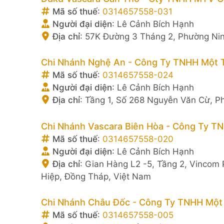
Mã số thuế
:
0314657558-031
Người đại diện
:
Lê Cảnh Bích Hạnh
Địa chỉ
:
57K Đường 3 Tháng 2, Phường Nin
Chi Nhánh Nghệ An - Công Ty TNHH Một T
Mã số thuế
:
0314657558-024
Người đại diện
:
Lê Cảnh Bích Hạnh
Địa chỉ
:
Tầng 1, Số 268 Nguyễn Văn Cừ, P
Chi Nhánh Vascara Biên Hòa - Công Ty TN
Mã số thuế
:
0314657558-020
Người đại diện
:
Lê Cảnh Bích Hạnh
Địa chỉ
:
Gian Hàng L2 -5, Tầng 2, Vincom
Hiệp, Đồng Tháp, Việt Nam
Chi Nhánh Châu Đốc - Công Ty TNHH Một 
Mã số thuế
:
0314657558-005