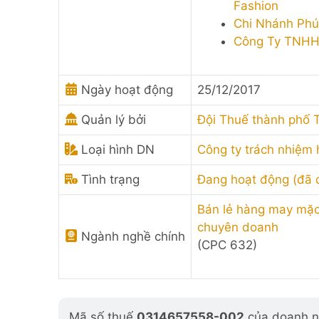
Fashion
Chi Nhánh Phú
Công Ty TNHH 
Ngày hoạt động
25/12/2017
Quản lý bởi
Đội Thuế thành phố 
Loại hình DN
Công ty trách nhiệm
Tình trạng
Đang hoạt động (đã
Bán lẻ hàng may mặc,
chuyên doanh
Ngành nghề chính
(CPC 632)
Mã số thuế
0314657558-002
của doanh ng