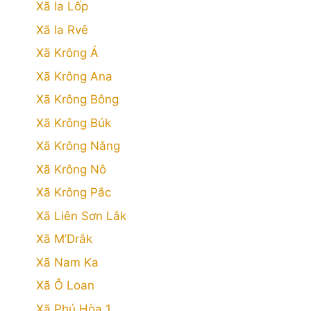
Xã Ia Lốp
Xã Ia Rvê
Xã Krông Á
Xã Krông Ana
Xã Krông Bông
Xã Krông Búk
Xã Krông Năng
Xã Krông Nô
Xã Krông Pắc
Xã Liên Sơn Lắk
Xã M’Drắk
Xã Nam Ka
Xã Ô Loan
Xã Phú Hòa 1