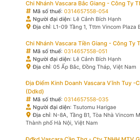
Chi Nhánh Vascara Bắc Giang - Công Ty T
Mã số thuế
:
0314657558-054
Người đại diện
:
Lê Cảnh Bích Hạnh
Địa chỉ
:
L1-09 Tầng 1, Tttm Vincom Plaza 
Chi Nhánh Vascara Tiền Giang - Công Ty 
Mã số thuế
:
0314657558-051
Người đại diện
:
Lê Cảnh Bích Hạnh
Địa chỉ
:
05 Ấp Bắc, Đồng Tháp, Việt Nam
Địa Điểm Kinh Doanh Vascara Vĩnh Tuy -
(Ddkd)
Mã số thuế
:
0314657558-035
Người đại diện
:
Tsutomu Harigae
Địa chỉ
:
N-8A, Tầng B1, Tòa Nhà Vincom M
Thành phố Hà Nội, Việt Nam
Đđkd Vascara Cần Thơ - Cty TNHH MTV Gl