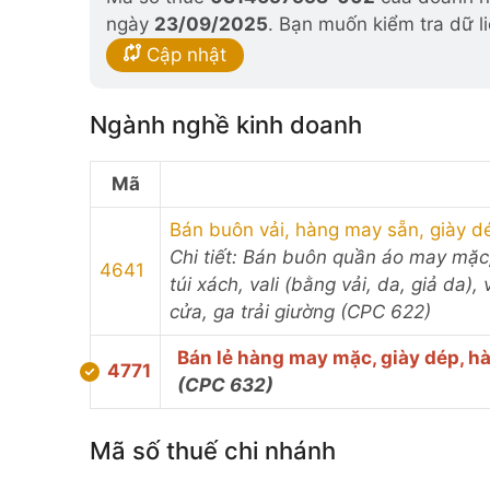
ngày
23/09/2025
. Bạn muốn kiểm tra dữ l
Cập nhật
Ngành nghề kinh doanh
Mã
Bán buôn vải, hàng may sẵn, giày d
Chi tiết: Bán buôn quần áo may mặc,
4641
túi xách, vali (bằng vải, da, giả da
cửa, ga trải giường (CPC 622)
Bán lẻ hàng may mặc, giày dép, h
4771
(CPC 632)
Mã số thuế chi nhánh