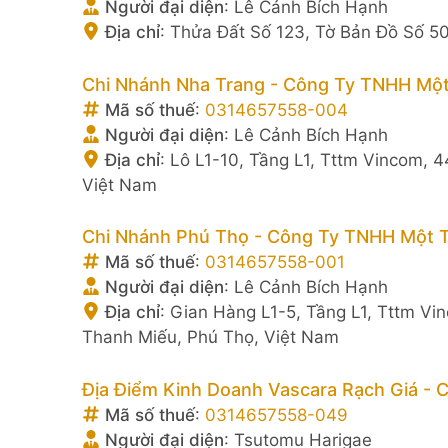
Người đại diện
:
Lê Cảnh Bích Hạnh
Địa chỉ
:
Thửa Đất Số 123, Tờ Bản Đồ Số 5
Chi Nhánh Nha Trang - Công Ty TNHH Một
Mã số thuế
:
0314657558-004
Người đại diện
:
Lê Cảnh Bích Hạnh
Địa chỉ
:
Lô L1-10, Tầng L1, Tttm Vincom,
Việt Nam
Chi Nhánh Phú Thọ - Công Ty TNHH Một T
Mã số thuế
:
0314657558-001
Người đại diện
:
Lê Cảnh Bích Hạnh
Địa chỉ
:
Gian Hàng L1-5, Tầng L1, Tttm Vi
Thanh Miếu, Phú Thọ, Việt Nam
Địa Điểm Kinh Doanh Vascara Rạch Giá - 
Mã số thuế
:
0314657558-049
Người đại diện
:
Tsutomu Harigae