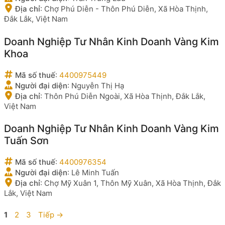
Địa chỉ
:
Chợ Phú Diễn - Thôn Phú Diễn, Xã Hòa Thịnh,
Đắk Lắk, Việt Nam
Doanh Nghiệp Tư Nhân Kinh Doanh Vàng Kim
Khoa
Mã số thuế
:
4400975449
Người đại diện
:
Nguyễn Thị Hạ
Địa chỉ
:
Thôn Phú Diễn Ngoài, Xã Hòa Thịnh, Đắk Lắk,
Việt Nam
Doanh Nghiệp Tư Nhân Kinh Doanh Vàng Kim
Tuấn Sơn
Mã số thuế
:
4400976354
Người đại diện
:
Lê Minh Tuấn
Địa chỉ
:
Chợ Mỹ Xuân 1, Thôn Mỹ Xuân, Xã Hòa Thịnh, Đắk
Lắk, Việt Nam
Trang
Trang
Trang
1
2
3
Tiếp
→