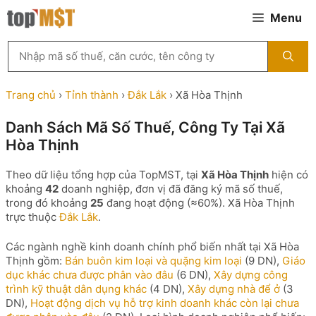
Chuyển
Menu
đến
nội
Tìm
dung
kiếm
MST
theo
Trang chủ
›
Tỉnh thành
›
Đắk Lắk
›
Xã Hòa Thịnh
tên
công
Danh Sách Mã Số Thuế, Công Ty Tại Xã
ty,
Hòa Thịnh
người
đại
diện
Theo dữ liệu tổng hợp của TopMST, tại
Xã Hòa Thịnh
hiện có
hoặc
khoảng
42
doanh nghiệp, đơn vị đã đăng ký mã số thuế,
mã
trong đó khoảng
25
đang hoạt động (≈60%). Xã Hòa Thịnh
số
trực thuộc
Đắk Lắk
.
thuế
...
Các ngành nghề kinh doanh chính phổ biến nhất tại Xã Hòa
Thịnh gồm:
Bán buôn kim loại và quặng kim loại
(9 DN),
Giáo
dục khác chưa được phân vào đâu
(6 DN),
Xây dựng công
trình kỹ thuật dân dụng khác
(4 DN),
Xây dựng nhà để ở
(3
DN),
Hoạt động dịch vụ hỗ trợ kinh doanh khác còn lại chưa