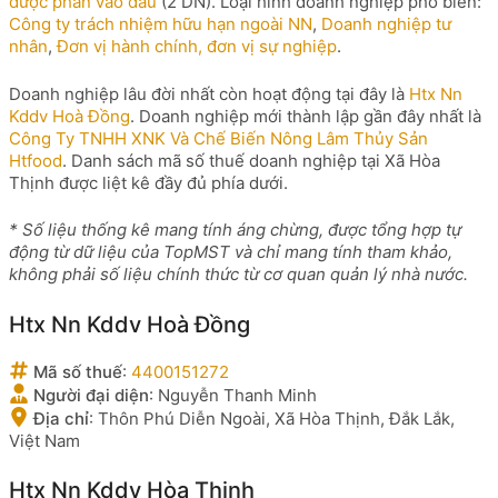
được phân vào đâu
(2 DN). Loại hình doanh nghiệp phổ biến:
Công ty trách nhiệm hữu hạn ngoài NN
,
Doanh nghiệp tư
nhân
,
Đơn vị hành chính, đơn vị sự nghiệp
.
Doanh nghiệp lâu đời nhất còn hoạt động tại đây là
Htx Nn
Kddv Hoà Đồng
. Doanh nghiệp mới thành lập gần đây nhất là
Công Ty TNHH XNK Và Chế Biến Nông Lâm Thủy Sản
Htfood
. Danh sách mã số thuế doanh nghiệp tại Xã Hòa
Thịnh được liệt kê đầy đủ phía dưới.
* Số liệu thống kê mang tính áng chừng, được tổng hợp tự
động từ dữ liệu của TopMST và chỉ mang tính tham khảo,
không phải số liệu chính thức từ cơ quan quản lý nhà nước.
Htx Nn Kddv Hoà Đồng
Mã số thuế
:
4400151272
Người đại diện
:
Nguyễn Thanh Minh
Địa chỉ
:
Thôn Phú Diễn Ngoài, Xã Hòa Thịnh, Đắk Lắk,
Việt Nam
Htx Nn Kddv Hòa Thịnh