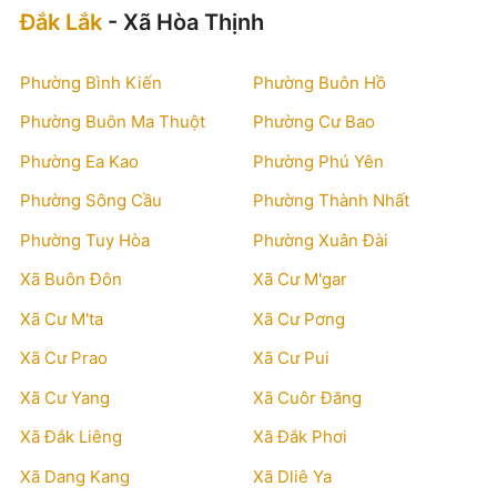
Đắk Lắk
- Xã Hòa Thịnh
Phường Bình Kiến
Phường Buôn Hồ
Phường Buôn Ma Thuột
Phường Cư Bao
Phường Ea Kao
Phường Phú Yên
Phường Sông Cầu
Phường Thành Nhất
Phường Tuy Hòa
Phường Xuân Đài
Xã Buôn Đôn
Xã Cư M'gar
Xã Cư M'ta
Xã Cư Pơng
Xã Cư Prao
Xã Cư Pui
Xã Cư Yang
Xã Cuôr Đăng
Xã Đắk Liêng
Xã Đắk Phơi
Xã Dang Kang
Xã Dliê Ya