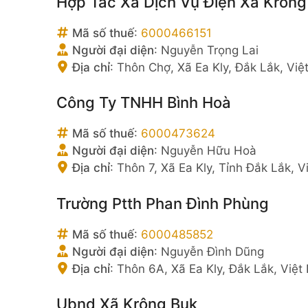
Hợp Tác Xã Dịch Vụ Điện Xã Krông
Mã số thuế
:
6000466151
Người đại diện
:
Nguyễn Trọng Lai
Địa chỉ
:
Thôn Chợ, Xã Ea Kly, Đắk Lắk, Vi
Công Ty TNHH Bình Hoà
Mã số thuế
:
6000473624
Người đại diện
:
Nguyễn Hữu Hoà
Địa chỉ
:
Thôn 7, Xã Ea Kly, Tỉnh Đắk Lắk, 
Trường Ptth Phan Đình Phùng
Mã số thuế
:
6000485852
Người đại diện
:
Nguyễn Đình Dũng
Địa chỉ
:
Thôn 6A, Xã Ea Kly, Đắk Lắk, Việ
Ubnd Xã Krông Buk