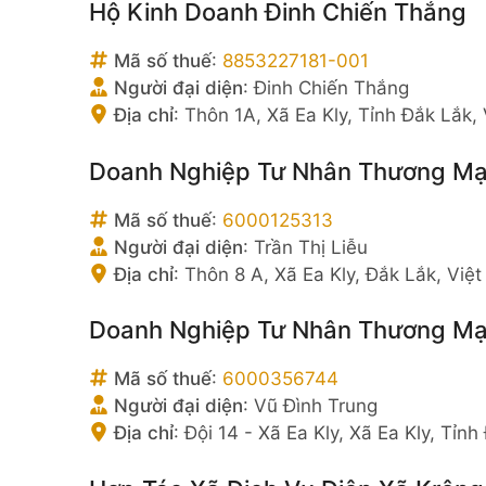
Hộ Kinh Doanh Đinh Chiến Thắng
Mã số thuế
:
8853227181-001
Người đại diện
:
Đinh Chiến Thắng
Địa chỉ
:
Thôn 1A, Xã Ea Kly, Tỉnh Đắk Lắk,
Doanh Nghiệp Tư Nhân Thương Mại 
Mã số thuế
:
6000125313
Người đại diện
:
Trần Thị Liễu
Địa chỉ
:
Thôn 8 A, Xã Ea Kly, Đắk Lắk, Việ
Doanh Nghiệp Tư Nhân Thương Mạ
Mã số thuế
:
6000356744
Người đại diện
:
Vũ Đình Trung
Địa chỉ
:
Đội 14 - Xã Ea Kly, Xã Ea Kly, Tỉn