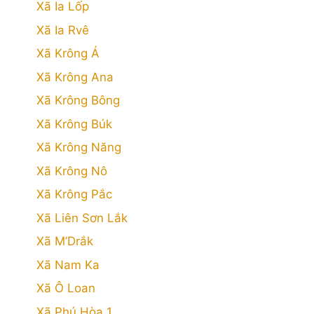
Xã Ia Lốp
Xã Ia Rvê
Xã Krông Á
Xã Krông Ana
Xã Krông Bông
Xã Krông Búk
Xã Krông Năng
Xã Krông Nô
Xã Krông Pắc
Xã Liên Sơn Lắk
Xã M’Drắk
Xã Nam Ka
Xã Ô Loan
Xã Phú Hòa 1