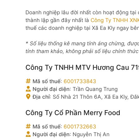
Doanh nghiệp lâu đời nhất còn hoạt động tại
thành lập gần đây nhất là
Công Ty TNHH XNK
thuế các doanh nghiệp tại Xã Ea Kly ngay bên
* Số liệu thống kê mang tính áng chừng, đượ
tính tham khảo, không phải số liệu chính thứ
Công Ty TNHH MTV Hương Cau 71
Mã số thuế
:
6001733843
Người đại diện
:
Trần Quang Trung
Địa chỉ
:
Số Nhà 21 Thôn 6A, Xã Ea Kly, Đắ
Công Ty Cổ Phần Merry Food
Mã số thuế
:
6001732663
Người đại diện
:
Nguyễn Thị An