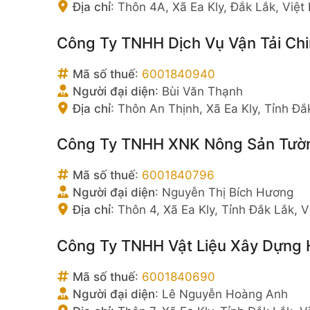
Địa chỉ
:
Thôn 4A, Xã Ea Kly, Đắk Lắk, Việ
Công Ty TNHH Dịch Vụ Vận Tải Ch
Mã số thuế
:
6001840940
Người đại diện
:
Bùi Văn Thạnh
Địa chỉ
:
Thôn An Thịnh, Xã Ea Kly, Tỉnh Đắ
Công Ty TNHH XNK Nông Sản Tườn
Mã số thuế
:
6001840796
Người đại diện
:
Nguyễn Thị Bích Hương
Địa chỉ
:
Thôn 4, Xã Ea Kly, Tỉnh Đắk Lắk, 
Công Ty TNHH Vật Liệu Xây Dựng 
Mã số thuế
:
6001840690
Người đại diện
:
Lê Nguyễn Hoàng Anh