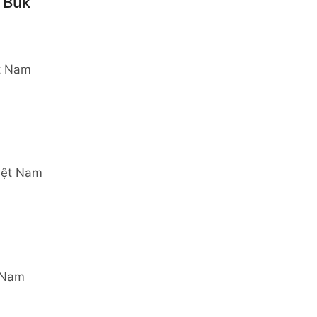
 Búk
ệt Nam
Việt Nam
t Nam