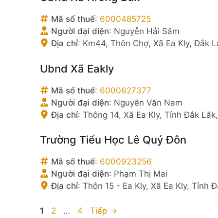
Mã số thuế
:
6000485725
Người đại diện
:
Nguyễn Hải Sâm
Địa chỉ
:
Km44, Thôn Chợ, Xã Ea Kly, Đắk L
Ubnd Xã Eakly
Mã số thuế
:
6000627377
Người đại diện
:
Nguyễn Văn Nam
Địa chỉ
:
Thông 14, Xã Ea Kly, Tỉnh Đắk Lắk
Trường Tiểu Học Lê Quý Đôn
Mã số thuế
:
6000923256
Người đại diện
:
Phạm Thị Mai
Địa chỉ
:
Thôn 15 - Ea Kly, Xã Ea Kly, Tỉnh 
Trang
Trang
Trang
1
2
…
4
Tiếp
→