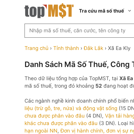
Chuyển
Tra cứu mã số thuế
đến
nội
dung
Tìm
kiếm
Thành phố Hồ Chí Minh
Công ty cổ phần n
MST
Thành phố Hà Nội
Công ty hợp doan
Trang chủ
›
Tỉnh thành
›
Đắk Lắk
›
Xã Ea Kly
theo
tên
Đồng Nai
Công ty trách nhi
thành viên ngoài 
Danh Sách Mã Số Thuế, Công T
công
Thành phố Đà Nẵng
ty,
Công ty trách nhi
Theo dữ liệu tổng hợp của TopMST, tại
Xã Ea
thành viên trở lên
người
Thành phố Hải Phòng
mã số thuế, trong đó khoảng
52
đang hoạt độ
đại
Công ty trách nhi
Thanh Hóa
diện
ngoài NN
Các ngành nghề kinh doanh chính phổ biến nh
Bắc Ninh
hoặc
Doanh nghiệp 100
liệu (trừ gỗ, tre, nứa) và động vật sống
(15 D
mã
nước ngoài
Nghệ An
chưa được phân vào đâu
(4 DN),
Vận tải hà
số
Hộ kinh doanh cá 
khác chưa được phân vào đâu
(3 DN). Loại h
thuế
hạn ngoài NN
,
Đơn vị hành chính, đơn vị sự n
...
Nhà nước