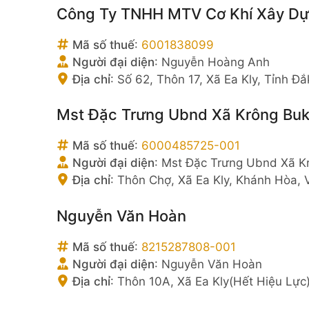
Công Ty TNHH MTV Cơ Khí Xây D
Mã số thuế
:
6001838099
Người đại diện
:
Nguyễn Hoàng Anh
Địa chỉ
:
Số 62, Thôn 17, Xã Ea Kly, Tỉnh Đ
Mst Đặc Trưng Ubnd Xã Krông Bu
Mã số thuế
:
6000485725-001
Người đại diện
:
Mst Đặc Trưng Ubnd Xã K
Địa chỉ
:
Thôn Chợ, Xã Ea Kly, Khánh Hòa, 
Nguyễn Văn Hoàn
Mã số thuế
:
8215287808-001
Người đại diện
:
Nguyễn Văn Hoàn
Địa chỉ
:
Thôn 10A, Xã Ea Kly(Hết Hiệu Lực)