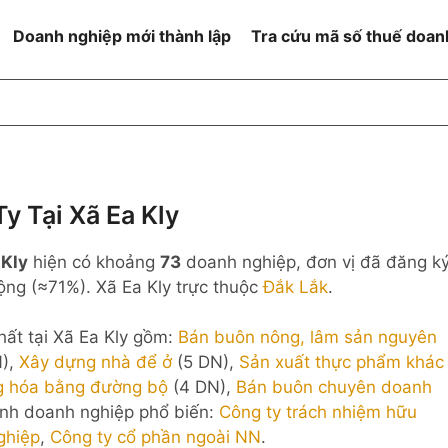
Doanh nghiệp mới thành lập
Tra cứu mã số thuế doan
goài NN
Đang hoạt động
h
Ngừng hoạt động và đã đóng
MST
ệm hữu hạn 1
NN
Ngừng hoạt động nhưng chưa
y Tại Xã Ea Kly
hoàn thành thủ tục đóng MST
ệm hữu hạn 2
 Kly
hiện có khoảng
73
doanh nghiệp, đơn vị đã đăng k
 ngoài NN
Không hoạt động tại địa chỉ đã
đăng ký
ng (≈71%). Xã Ea Kly trực thuộc
Đắk Lắk
.
ệm hữu hạn
ất tại Xã Ea Kly gồm:
Bán buôn nông, lâm sản nguyên
% vốn đầu tư
N),
Xây dựng nhà để ở
(5 DN),
Sản xuất thực phẩm khác
ng hóa bằng đường bộ
(4 DN),
Bán buôn chuyên doanh
thể
ình doanh nghiệp phổ biến:
Công ty trách nhiệm hữu
ghiệp
,
Công ty cổ phần ngoài NN
.