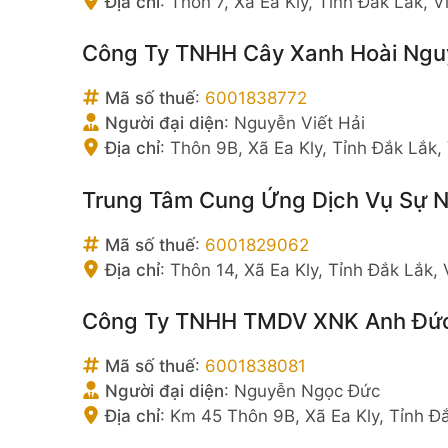
Địa chỉ
:
Thôn 7, Xã Ea Kly, Tỉnh Đắk Lắk, 
Công Ty TNHH Cây Xanh Hoài Ngu
Mã số thuế
:
6001838772
Người đại diện
:
Nguyễn Viết Hải
Địa chỉ
:
Thôn 9B, Xã Ea Kly, Tỉnh Đắk Lắk,
Trung Tâm Cung Ứng Dịch Vụ Sự N
Mã số thuế
:
6001829062
Địa chỉ
:
Thôn 14, Xã Ea Kly, Tỉnh Đắk Lắk,
Công Ty TNHH TMDV XNK Anh Đứ
Mã số thuế
:
6001838081
Người đại diện
:
Nguyễn Ngọc Đức
Địa chỉ
:
Km 45 Thôn 9B, Xã Ea Kly, Tỉnh Đ