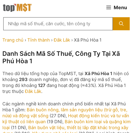
Chuyển
Menu
đến
nội
Tìm
dung
kiếm
MST
theo
Trang chủ
›
Tỉnh thành
›
Đắk Lắk
›
Xã Phú Hòa 1
tên
công
Danh Sách Mã Số Thuế, Công Ty Tại Xã
ty,
Phú Hòa 1
người
đại
diện
Theo dữ liệu tổng hợp của TopMST, tại
Xã Phú Hòa 1
hiện có
hoặc
khoảng
293
doanh nghiệp, đơn vị đã đăng ký mã số thuế,
mã
trong đó khoảng
127
đang hoạt động (≈43%). Xã Phú Hòa 1
số
trực thuộc
Đắk Lắk
.
thuế
...
Các ngành nghề kinh doanh chính phổ biến nhất tại Xã Phú
Hòa 1 gồm:
Bán buôn nông, lâm sản nguyên liệu (trừ gỗ, tre,
nứa) và động vật sống
(27 DN),
Hoạt động kiến trúc và tư vấn
kỹ thuật có liên quan
(19 DN),
Bán buôn kim loại và quặng kim
loại
(11 DN),
Bán buôn vật liệu, thiết bị lắp đặt khác trong xây