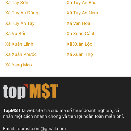
Xã Tây Sơn
Xã Tuy An Bắc
Xã Tuy An Đông
Xã Tuy An Nam
Xã Tuy An Tây
Xã Vân Hòa
Xã Vụ Bổn
Xã Xuân Cảnh
Xã Xuân Lãnh
Xã Xuân Lộc
Xã Xuân Phước
Xã Xuân Thọ
Xã Yang Mao
TopMST
là website tra cứu mã số thuế doanh nghiệp, cá
nhân một cách nhanh chóng và tiện lợi hoàn toàn miễn phí.
Email:
topmst.com@gmail.com