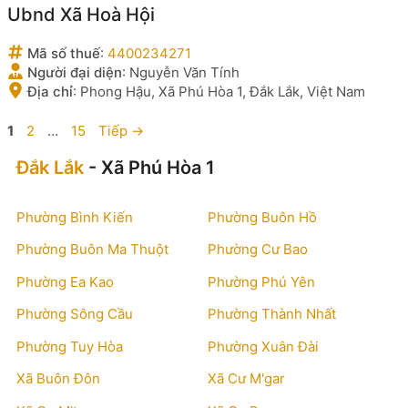
Ubnd Xã Hoà Hội
Mã số thuế
:
4400234271
Người đại diện
:
Nguyễn Văn Tính
Địa chỉ
:
Phong Hậu, Xã Phú Hòa 1, Đắk Lắk, Việt Nam
Trang
Trang
Trang
1
2
…
15
Tiếp
→
Đắk Lắk
- Xã Phú Hòa 1
Phường Bình Kiến
Phường Buôn Hồ
Phường Buôn Ma Thuột
Phường Cư Bao
Phường Ea Kao
Phường Phú Yên
Phường Sông Cầu
Phường Thành Nhất
Phường Tuy Hòa
Phường Xuân Đài
Xã Buôn Đôn
Xã Cư M'gar