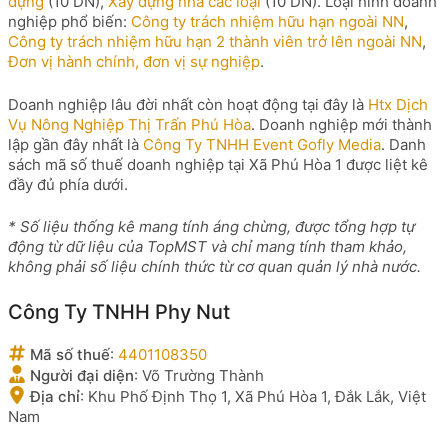
dựng
(10 DN),
Xây dựng nhà các loại
(10 DN). Loại hình doanh
nghiệp phổ biến:
Công ty trách nhiệm hữu hạn ngoài NN
,
Công ty trách nhiệm hữu hạn 2 thành viên trở lên ngoài NN
,
Đơn vị hành chính, đơn vị sự nghiệp
.
Doanh nghiệp lâu đời nhất còn hoạt động tại đây là
Htx Dịch
Vụ Nông Nghiệp Thị Trấn Phú Hòa
. Doanh nghiệp mới thành
lập gần đây nhất là
Công Ty TNHH Event Gofly Media
. Danh
sách mã số thuế doanh nghiệp tại Xã Phú Hòa 1 được liệt kê
đầy đủ phía dưới.
* Số liệu thống kê mang tính áng chừng, được tổng hợp tự
động từ dữ liệu của TopMST và chỉ mang tính tham khảo,
không phải số liệu chính thức từ cơ quan quản lý nhà nước.
Công Ty TNHH Phy Nut
Mã số thuế
:
4401108350
Người đại diện
:
Võ Trường Thành
Địa chỉ
:
Khu Phố Định Thọ 1, Xã Phú Hòa 1, Đắk Lắk, Việt
Nam