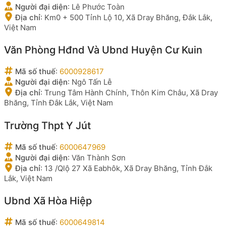
Người đại diện
:
Lê Phước Toàn
Địa chỉ
:
Km0 + 500 Tỉnh Lộ 10, Xã Dray Bhăng, Đắk Lắk,
Việt Nam
Văn Phòng Hđnd Và Ubnd Huyện Cư Kuin
Mã số thuế
:
6000928617
Người đại diện
:
Ngô Tấn Lễ
Địa chỉ
:
Trung Tâm Hành Chính, Thôn Kim Châu, Xã Dray
Bhăng, Tỉnh Đắk Lắk, Việt Nam
Trường Thpt Y Jút
Mã số thuế
:
6000647969
Người đại diện
:
Văn Thành Sơn
Địa chỉ
:
13 /Qlộ 27 Xã Eabhôk, Xã Dray Bhăng, Tỉnh Đắk
Lắk, Việt Nam
Ubnd Xã Hòa Hiệp
Mã số thuế
:
6000649814