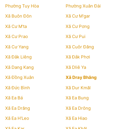
Phường Tuy Hòa
Phường Xuân Đài
Xã Buôn Đôn
Xã Cư M'gar
Xã Cư M'ta
Xã Cư Pơng
Xã Cư Prao
Xã Cư Pui
Xã Cư Yang
Xã Cuôr Đăng
Xã Đắk Liêng
Xã Đắk Phơi
Xã Dang Kang
Xã Dliê Ya
Xã Đồng Xuân
Xã Dray Bhăng
Xã Đức Bình
Xã Dur Kmăl
Xã Ea Bá
Xã Ea Bung
Xã Ea Drăng
Xã Ea Drông
Xã Ea H'Leo
Xã Ea Hiao
Xã Ea Kar
Xã Ea Khăl