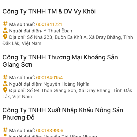
Công Ty TNHH TM & DV Vy Khôi
Mã số thuế
:
6001841221
Người đại diện
:
Y Thuel Êban
Địa chỉ
:
Số Nhà 223, Buôn Ea Khít A, Xã Dray Bhăng, Tỉnh
Đắk Lắk, Việt Nam
Công Ty TNHH Thương Mại Khoáng Sản
Giang Sơn
Mã số thuế
:
6001840154
Người đại diện
:
Nguyễn Hoàng Nghĩa
Địa chỉ
:
Số 94 Thôn Giang Sơn, Xã Dray Bhăng, Tỉnh Đắk
Lắk, Việt Nam
Công Ty TNHH Xuất Nhập Khẩu Nông Sản
Phương Đỗ
Mã số thuế
:
6001839906
Người đại diện
:
Nguyễn Thị Hồng Nhung