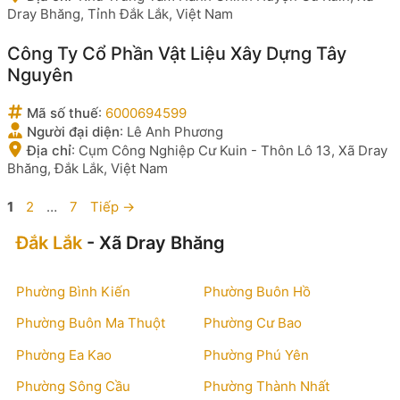
Dray Bhăng, Tỉnh Đắk Lắk, Việt Nam
Công Ty Cổ Phần Vật Liệu Xây Dựng Tây
Nguyên
Mã số thuế
:
6000694599
Người đại diện
:
Lê Anh Phương
Địa chỉ
:
Cụm Công Nghiệp Cư Kuin - Thôn Lô 13, Xã Dray
Bhăng, Đắk Lắk, Việt Nam
Trang
Trang
Trang
1
2
…
7
Tiếp
→
Đắk Lắk
- Xã Dray Bhăng
Phường Bình Kiến
Phường Buôn Hồ
Phường Buôn Ma Thuột
Phường Cư Bao
Phường Ea Kao
Phường Phú Yên
Phường Sông Cầu
Phường Thành Nhất