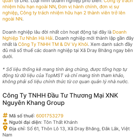
quan
(5 DN). Loại hình doanh nghiệp phổ biến:
Công ty trách
nhiệm hữu hạn ngoài NN
,
Đơn vị hành chính, đơn vị sự
nghiệp
,
Công ty trách nhiệm hữu hạn 2 thành viên trở lên
ngoài NN
.
Doanh nghiệp lâu đời nhất còn hoạt động tại đây là
Doanh
Nghiệp Tư Nhân Hà Hải
. Doanh nghiệp mới thành lập gần đây
nhất là
Công Ty TNHH TM & DV Vy Khôi
. Xem danh sách đầy
đủ mã số thuế các doanh nghiệp tại Xã Dray Bhăng ngay bên
dưới.
* Số liệu thống kê mang tính áng chừng, được tổng hợp tự
động từ dữ liệu của TopMST và chỉ mang tính tham khảo,
không phải số liệu chính thức từ cơ quan quản lý nhà nước.
Công Ty TNHH Đầu Tư Thương Mại XNK
Nguyên Khang Group
Mã số thuế
:
6001753279
Người đại diện
:
Tôn Thất Khánh
Địa chỉ
:
Số 61, Thôn Lô 13, Xã Dray Bhăng, Đắk Lắk, Việt
Nam