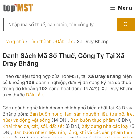
Chuyển
Menu
đến
nội
Tìm
dung
kiếm
MST
theo
Trang chủ
›
Tỉnh thành
›
Đắk Lắk
›
Xã Dray Bhăng
tên
công
Danh Sách Mã Số Thuế, Công Ty Tại Xã
ty,
Dray Bhăng
người
đại
diện
Theo dữ liệu tổng hợp của TopMST, tại
Xã Dray Bhăng
hiện
hoặc
có khoảng
138
doanh nghiệp, đơn vị đã đăng ký mã số thuế,
mã
trong đó khoảng
102
đang hoạt động (≈74%). Xã Dray Bhăng
số
trực thuộc
Đắk Lắk
.
thuế
...
Các ngành nghề kinh doanh chính phổ biến nhất tại Xã Dray
Bhăng gồm:
Bán buôn nông, lâm sản nguyên liệu (trừ gỗ, tre,
nứa) và động vật sống
(14 DN),
Bán buôn thực phẩm
(6 DN),
Khai thác đá, cát, sỏi, đất sét
(6 DN),
Xây dựng nhà các loại
(6
DN),
Bán buôn nhiên liệu rắn, lỏng, khí và các sản phẩm liên