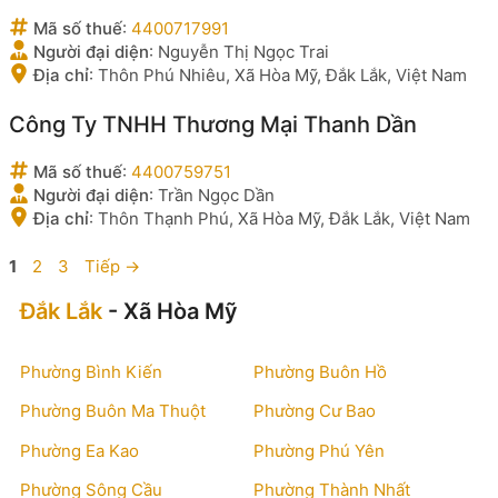
Mã số thuế
:
4400717991
Người đại diện
:
Nguyễn Thị Ngọc Trai
Địa chỉ
:
Thôn Phú Nhiêu, Xã Hòa Mỹ, Đắk Lắk, Việt Nam
Công Ty TNHH Thương Mại Thanh Dần
Mã số thuế
:
4400759751
Người đại diện
:
Trần Ngọc Dần
Địa chỉ
:
Thôn Thạnh Phú, Xã Hòa Mỹ, Đắk Lắk, Việt Nam
Trang
Trang
Trang
1
2
3
Tiếp
→
Đắk Lắk
- Xã Hòa Mỹ
Phường Bình Kiến
Phường Buôn Hồ
Phường Buôn Ma Thuột
Phường Cư Bao
Phường Ea Kao
Phường Phú Yên
Phường Sông Cầu
Phường Thành Nhất