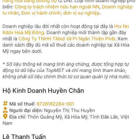
hàng hóa bằng đường bộ
(2 DN). Loại hình doanh nghiệp phổ
biến:
Công ty trách nhiệm hữu hạn ngoài NN
,
Doanh nghiệp
tư nhân
,
Đơn vị hành chính, đơn vị sự nghiệp
.
Doanh nghiệp lâu đời nhất còn hoạt động tại đây là
Htx Nn
Kddv Hoà Mỹ Đông
. Doanh nghiệp mới thành lập gần đây
nhất là
Công Ty TNHH TMxd Và Pt Ngân Thiên Phát
. Xem
danh sách đầy đủ mã số thuế các doanh nghiệp tại Xã Hòa
Mỹ ngay bên dưới.
* Số liệu thống kê mang tính áng chừng, được tổng hợp tự
động từ dữ liệu của TopMST và chỉ mang tính tham khảo,
không phải số liệu chính thức từ cơ quan quản lý nhà nước.
Hộ Kinh Doanh Huyền Chân
Mã số thuế
:
8726162284-001
Người đại diện
:
Nguyễn Thị Thu Huyền
Địa chỉ
:
Thôn Quảng Mỹ, Xã Hòa Mỹ, Tỉnh Đắk Lắk, Việt
Nam
Lê Thanh Tuấn