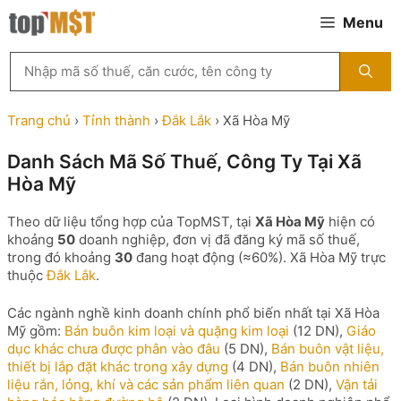
Chuyển
Menu
đến
nội
Tìm
dung
kiếm
MST
theo
Trang chủ
›
Tỉnh thành
›
Đắk Lắk
›
Xã Hòa Mỹ
tên
công
Danh Sách Mã Số Thuế, Công Ty Tại Xã
ty,
Hòa Mỹ
người
đại
diện
Theo dữ liệu tổng hợp của TopMST, tại
Xã Hòa Mỹ
hiện có
hoặc
khoảng
50
doanh nghiệp, đơn vị đã đăng ký mã số thuế,
mã
trong đó khoảng
30
đang hoạt động (≈60%). Xã Hòa Mỹ trực
số
thuộc
Đắk Lắk
.
thuế
...
Các ngành nghề kinh doanh chính phổ biến nhất tại Xã Hòa
Mỹ gồm:
Bán buôn kim loại và quặng kim loại
(12 DN),
Giáo
dục khác chưa được phân vào đâu
(5 DN),
Bán buôn vật liệu,
thiết bị lắp đặt khác trong xây dựng
(4 DN),
Bán buôn nhiên
liệu rắn, lỏng, khí và các sản phẩm liên quan
(2 DN),
Vận tải