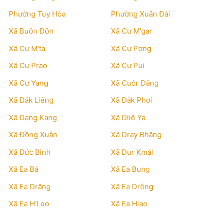
Phường Tuy Hòa
Phường Xuân Đài
Xã Buôn Đôn
Xã Cư M'gar
Xã Cư M'ta
Xã Cư Pơng
Xã Cư Prao
Xã Cư Pui
Xã Cư Yang
Xã Cuôr Đăng
Xã Đắk Liêng
Xã Đắk Phơi
Xã Dang Kang
Xã Dliê Ya
Xã Đồng Xuân
Xã Dray Bhăng
Xã Đức Bình
Xã Dur Kmăl
Xã Ea Bá
Xã Ea Bung
Xã Ea Drăng
Xã Ea Drông
Xã Ea H'Leo
Xã Ea Hiao