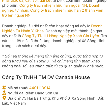
Khai thác đá, cát, sỏi, đất sét
(6 DN). Loại hình doanh nghiệp
phổ biến:
Công ty trách nhiệm hữu hạn ngoài NN
,
Doanh
nghiệp tư nhân
,
Công ty trách nhiệm hữu hạn 2 thành viên
trở lên ngoài NN
.
Doanh nghiệp lâu đời nhất còn hoạt động tại đây là
Doanh
Nghiệp Tư Nhân Y Khoa
. Doanh nghiệp mới thành lập gần
đây nhất là
Công Ty TNHH Nông Nghiệp Xanh Gia Uyên
. Tra
cứu chi tiết mã số thuế từng doanh nghiệp tại Xã Sông Hinh
trong danh sách dưới đây.
* Số liệu thống kê mang tính áng chừng, được tổng hợp tự
động từ dữ liệu của TopMST và chỉ mang tính tham khảo,
không phải số liệu chính thức từ cơ quan quản lý nhà nước.
Công Ty TNHH TM DV Canada House
Mã số thuế
:
4401113914
Người đại diện
:
Đặng Sơn Ca
Địa chỉ
:
75 Hai Bà Trưng, Khu Phố 6, Xã Sông Hinh, Đắk
Lắk, Việt Nam