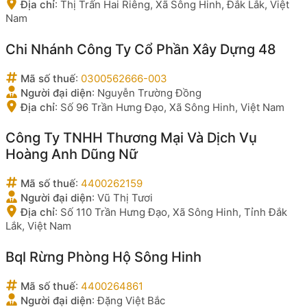
Địa chỉ
:
Thị Trấn Hai Riêng, Xã Sông Hinh, Đắk Lắk, Việt
Nam
Chi Nhánh Công Ty Cổ Phần Xây Dựng 48
Mã số thuế
:
0300562666-003
Người đại diện
:
Nguyễn Trường Đồng
Địa chỉ
:
Số 96 Trần Hưng Đạo, Xã Sông Hinh, Việt Nam
Công Ty TNHH Thương Mại Và Dịch Vụ
Hoàng Anh Dũng Nữ
Mã số thuế
:
4400262159
Người đại diện
:
Vũ Thị Tươi
Địa chỉ
:
Số 110 Trần Hưng Đạo, Xã Sông Hinh, Tỉnh Đắk
Lắk, Việt Nam
Bql Rừng Phòng Hộ Sông Hinh
Mã số thuế
:
4400264861
Người đại diện
:
Đặng Việt Bắc