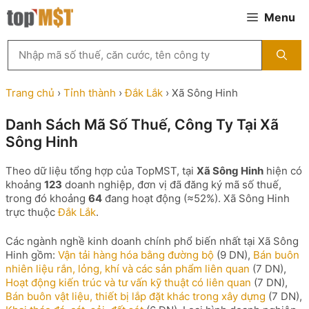
Chuyển
Menu
đến
nội
Tìm
dung
kiếm
MST
theo
Trang chủ
›
Tỉnh thành
›
Đắk Lắk
›
Xã Sông Hinh
tên
công
Danh Sách Mã Số Thuế, Công Ty Tại Xã
ty,
Sông Hinh
người
đại
diện
Theo dữ liệu tổng hợp của TopMST, tại
Xã Sông Hinh
hiện có
hoặc
khoảng
123
doanh nghiệp, đơn vị đã đăng ký mã số thuế,
mã
trong đó khoảng
64
đang hoạt động (≈52%). Xã Sông Hinh
số
trực thuộc
Đắk Lắk
.
thuế
...
Các ngành nghề kinh doanh chính phổ biến nhất tại Xã Sông
Hinh gồm:
Vận tải hàng hóa bằng đường bộ
(9 DN),
Bán buôn
nhiên liệu rắn, lỏng, khí và các sản phẩm liên quan
(7 DN),
Hoạt động kiến trúc và tư vấn kỹ thuật có liên quan
(7 DN),
Bán buôn vật liệu, thiết bị lắp đặt khác trong xây dựng
(7 DN),