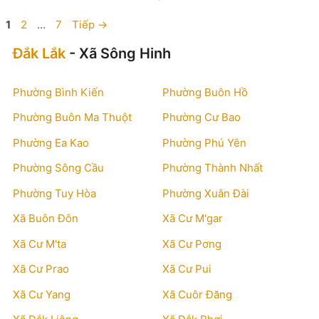
Trang
Trang
Trang
1
2
…
7
Tiếp
→
Đắk Lắk
- Xã Sông Hinh
Phường Bình Kiến
Phường Buôn Hồ
Phường Buôn Ma Thuột
Phường Cư Bao
Phường Ea Kao
Phường Phú Yên
Phường Sông Cầu
Phường Thành Nhất
Phường Tuy Hòa
Phường Xuân Đài
Xã Buôn Đôn
Xã Cư M'gar
Xã Cư M'ta
Xã Cư Pơng
Xã Cư Prao
Xã Cư Pui
Xã Cư Yang
Xã Cuôr Đăng