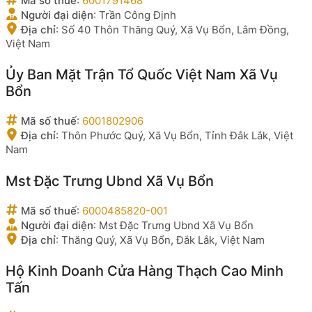
Mã số thuế
:
6001791468
Người đại diện
:
Trần Công Định
Địa chỉ
:
Số 40 Thôn Thăng Quý, Xã Vụ Bổn, Lâm Đồng,
Việt Nam
Ủy Ban Mặt Trận Tổ Quốc Việt Nam Xã Vụ
Bổn
Mã số thuế
:
6001802906
Địa chỉ
:
Thôn Phước Quý, Xã Vụ Bổn, Tỉnh Đắk Lắk, Việt
Nam
Mst Đặc Trưng Ubnd Xã Vụ Bổn
Mã số thuế
:
6000485820-001
Người đại diện
:
Mst Đặc Trưng Ubnd Xã Vụ Bổn
Địa chỉ
:
Thăng Quý, Xã Vụ Bổn, Đắk Lắk, Việt Nam
Hộ Kinh Doanh Cửa Hàng Thạch Cao Minh
Tấn