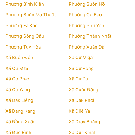
Phường Bình Kiến
Phường Buôn Hồ
Phường Buôn Ma Thuột
Phường Cư Bao
Phường Ea Kao
Phường Phú Yên
Phường Sông Cầu
Phường Thành Nhất
Phường Tuy Hòa
Phường Xuân Đài
Xã Buôn Đôn
Xã Cư M'gar
Xã Cư M'ta
Xã Cư Pơng
Xã Cư Prao
Xã Cư Pui
Xã Cư Yang
Xã Cuôr Đăng
Xã Đắk Liêng
Xã Đắk Phơi
Xã Dang Kang
Xã Dliê Ya
Xã Đồng Xuân
Xã Dray Bhăng
Xã Đức Bình
Xã Dur Kmăl