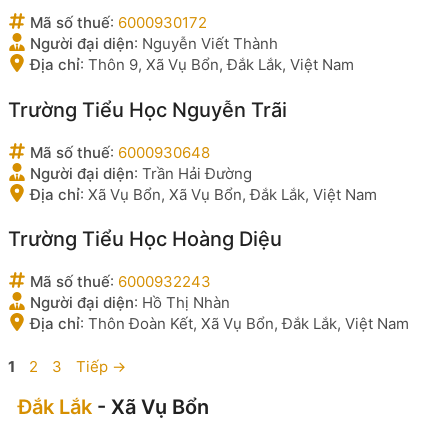
Mã số thuế
:
6000930172
Người đại diện
:
Nguyễn Viết Thành
Địa chỉ
:
Thôn 9, Xã Vụ Bổn, Đắk Lắk, Việt Nam
Trường Tiểu Học Nguyễn Trãi
Mã số thuế
:
6000930648
Người đại diện
:
Trần Hải Đường
Địa chỉ
:
Xã Vụ Bổn, Xã Vụ Bổn, Đắk Lắk, Việt Nam
Trường Tiểu Học Hoàng Diệu
Mã số thuế
:
6000932243
Người đại diện
:
Hồ Thị Nhàn
Địa chỉ
:
Thôn Đoàn Kết, Xã Vụ Bổn, Đắk Lắk, Việt Nam
Trang
Trang
Trang
1
2
3
Tiếp
→
Đắk Lắk
- Xã Vụ Bổn