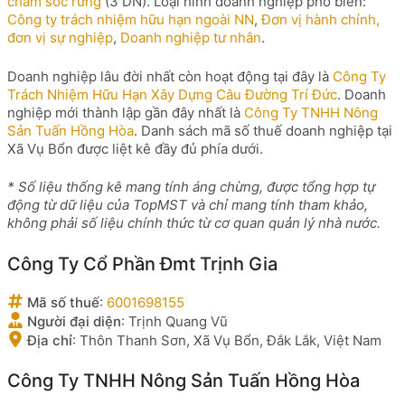
chăm sóc rừng
(3 DN). Loại hình doanh nghiệp phổ biến:
Công ty trách nhiệm hữu hạn ngoài NN
,
Đơn vị hành chính,
đơn vị sự nghiệp
,
Doanh nghiệp tư nhân
.
Doanh nghiệp lâu đời nhất còn hoạt động tại đây là
Công Ty
Trách Nhiệm Hữu Hạn Xây Dựng Câu Đường Trí Đức
. Doanh
nghiệp mới thành lập gần đây nhất là
Công Ty TNHH Nông
Sản Tuấn Hồng Hòa
. Danh sách mã số thuế doanh nghiệp tại
Xã Vụ Bổn được liệt kê đầy đủ phía dưới.
* Số liệu thống kê mang tính áng chừng, được tổng hợp tự
động từ dữ liệu của TopMST và chỉ mang tính tham khảo,
không phải số liệu chính thức từ cơ quan quản lý nhà nước.
Công Ty Cổ Phần Đmt Trịnh Gia
Mã số thuế
:
6001698155
Người đại diện
:
Trịnh Quang Vũ
Địa chỉ
:
Thôn Thanh Sơn, Xã Vụ Bổn, Đắk Lắk, Việt Nam
Công Ty TNHH Nông Sản Tuấn Hồng Hòa