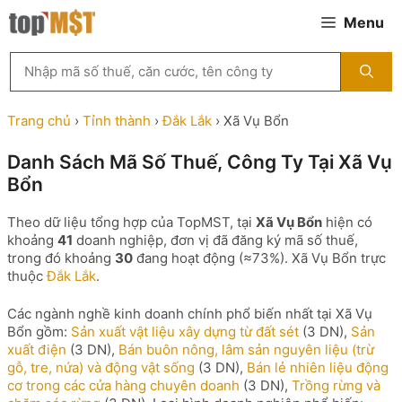
Chuyển
Menu
đến
nội
Tìm
dung
kiếm
MST
theo
Trang chủ
›
Tỉnh thành
›
Đắk Lắk
›
Xã Vụ Bổn
tên
công
Danh Sách Mã Số Thuế, Công Ty Tại Xã Vụ
ty,
Bổn
người
đại
diện
Theo dữ liệu tổng hợp của TopMST, tại
Xã Vụ Bổn
hiện có
hoặc
khoảng
41
doanh nghiệp, đơn vị đã đăng ký mã số thuế,
mã
trong đó khoảng
30
đang hoạt động (≈73%). Xã Vụ Bổn trực
số
thuộc
Đắk Lắk
.
thuế
...
Các ngành nghề kinh doanh chính phổ biến nhất tại Xã Vụ
Bổn gồm:
Sản xuất vật liệu xây dựng từ đất sét
(3 DN),
Sản
xuất điện
(3 DN),
Bán buôn nông, lâm sản nguyên liệu (trừ
gỗ, tre, nứa) và động vật sống
(3 DN),
Bán lẻ nhiên liệu động
cơ trong các cửa hàng chuyên doanh
(3 DN),
Trồng rừng và