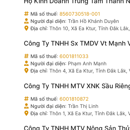
Hộ Kinh Doanh Trung Tâm Thành 
Mã số thuế
:
8560730518-001
Người đại diện
:
Trần Hồ Khánh Duyên
Địa chỉ
:
Thôn 10, Xã Ea Ktur, Tỉnh Đắk Lắk
Công Ty TNHH Sx TMDV Vt Mạnh 
Mã số thuế
:
6001811033
Người đại diện
:
Phạm Anh Mạnh
Địa chỉ
:
Thôn 4, Xã Ea Ktur, Tỉnh Đắk Lắk,
Công Ty TNHH MTV XNK Sầu Riêng
Mã số thuế
:
6001810872
Người đại diện
:
Trần Thị Linh
Địa chỉ
:
Thôn 1, Xã Ea Ktur, Tỉnh Đắk Lắk,
Công Ty TNHH MTV Nông Sản Thủ