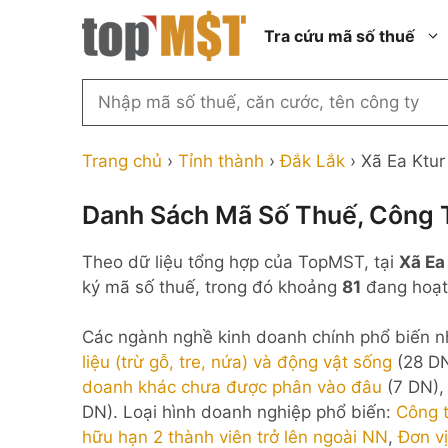
Chuyển
Tra cứu mã số thuế
đến
nội
dung
Tìm
kiếm
Thành phố Hồ Chí Minh
Công ty cổ phần n
MST
Thành phố Hà Nội
Công ty hợp doan
Trang chủ
›
Tỉnh thành
›
Đắk Lắk
›
Xã Ea Ktur
theo
tên
Đồng Nai
Công ty trách nhi
thành viên ngoài 
Danh Sách Mã Số Thuế, Công T
công
Thành phố Đà Nẵng
ty,
Công ty trách nhi
Theo dữ liệu tổng hợp của TopMST, tại
Xã Ea
thành viên trở lên
người
Thành phố Hải Phòng
ký mã số thuế, trong đó khoảng
81
đang hoạt 
đại
Công ty trách nhi
Thanh Hóa
diện
ngoài NN
Các ngành nghề kinh doanh chính phổ biến nh
Bắc Ninh
hoặc
Doanh nghiệp 100
liệu (trừ gỗ, tre, nứa) và động vật sống
(28 D
mã
nước ngoài
Nghệ An
doanh khác chưa được phân vào đâu
(7 DN)
số
Hộ kinh doanh cá 
DN). Loại hình doanh nghiệp phổ biến:
Công 
thuế
hữu hạn 2 thành viên trở lên ngoài NN
,
Đơn vị
...
Nhà nước