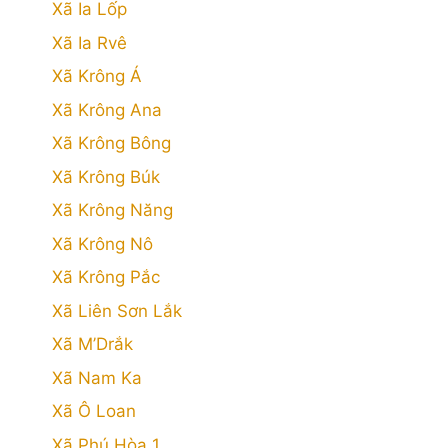
Xã Ia Lốp
Xã Ia Rvê
Xã Krông Á
Xã Krông Ana
Xã Krông Bông
Xã Krông Búk
Xã Krông Năng
Xã Krông Nô
Xã Krông Pắc
Xã Liên Sơn Lắk
Xã M’Drắk
Xã Nam Ka
Xã Ô Loan
Xã Phú Hòa 1