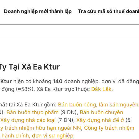
Doanh nghiệp mới thành lập
Tra cứu mã số thuế doan
goài NN
Đang hoạt động
h
Ngừng hoạt động và đã đóng
MST
ệm hữu hạn 1
NN
Ngừng hoạt động nhưng chưa
y Tại Xã Ea Ktur
hoàn thành thủ tục đóng MST
ệm hữu hạn 2
 Ktur
hiện có khoảng
140
doanh nghiệp, đơn vị đã đăng
 ngoài NN
Không hoạt động tại địa chỉ đã
đăng ký
động (≈58%). Xã Ea Ktur trực thuộc
Đắk Lắk
.
ệm hữu hạn
ất tại Xã Ea Ktur gồm:
Bán buôn nông, lâm sản nguyên
% vốn đầu tư
N),
Bán buôn thực phẩm
(9 DN),
Bán buôn chuyên
,
Xây dựng nhà các loại
(7 DN),
Xây dựng nhà để ở
(5
thể
ty trách nhiệm hữu hạn ngoài NN
,
Công ty trách nhiệm
 hành chính, đơn vị sự nghiệp
.