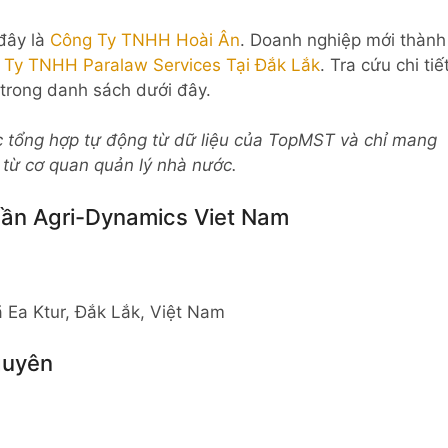
 đây là
Công Ty TNHH Hoài Ân
. Doanh nghiệp mới thành
 Ty TNHH Paralaw Services Tại Đắk Lắk
. Tra cứu chi tiế
 trong danh sách dưới đây.
c tổng hợp tự động từ dữ liệu của TopMST và chỉ mang
c từ cơ quan quản lý nhà nước.
hần Agri-Dynamics Viet Nam
ã Ea Ktur, Đắk Lắk, Việt Nam
guyên