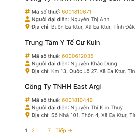
Mã số thuế
:
6001810671
Người đại diện
:
Nguyễn Thị Anh
Địa chỉ
:
Buôn Ea Ktur, Xã Ea Ktur, Tỉnh Đắ
Trung Tâm Y Tế Cư Kuin
Mã số thuế
:
6000612035
Người đại diện
:
Nguyễn Khắc Dũng
Địa chỉ
:
Km 13, Quốc Lộ 27, Xã Ea Ktur, Tỉ
Công Ty TNHH East Argi
Mã số thuế
:
6001810449
Người đại diện
:
Nguyễn Thị Kim Thuỳ
Địa chỉ
:
Số Nhà 101, Thôn 4, Xã Ea Ktur, T
Trang
Trang
Trang
1
2
…
7
Tiếp
→