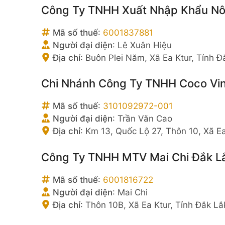
Công Ty TNHH Xuất Nhập Khẩu Nô
Mã số thuế
:
6001837881
Người đại diện
:
Lê Xuân Hiệu
Địa chỉ
:
Buôn Plei Năm, Xã Ea Ktur, Tỉnh Đ
Chi Nhánh Công Ty TNHH Coco Vin
Mã số thuế
:
3101092972-001
Người đại diện
:
Trần Văn Cao
Địa chỉ
:
Km 13, Quốc Lộ 27, Thôn 10, Xã E
Công Ty TNHH MTV Mai Chi Đắk L
Mã số thuế
:
6001816722
Người đại diện
:
Mai Chi
Địa chỉ
:
Thôn 10B, Xã Ea Ktur, Tỉnh Đắk Lắ