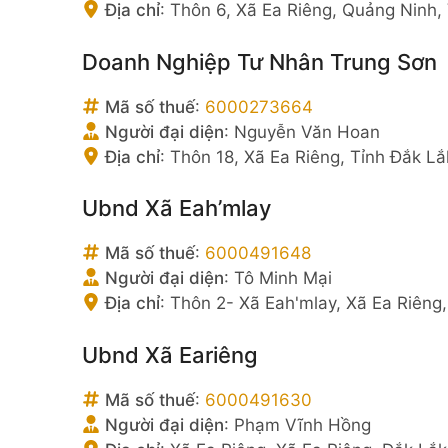
Địa chỉ
:
Thôn 6, Xã Ea Riêng, Quảng Ninh,
Doanh Nghiệp Tư Nhân Trung Sơn
Mã số thuế
:
6000273664
Người đại diện
:
Nguyễn Văn Hoan
Địa chỉ
:
Thôn 18, Xã Ea Riêng, Tỉnh Đắk Lắ
Ubnd Xã Eah’mlay
Mã số thuế
:
6000491648
Người đại diện
:
Tô Minh Mại
Địa chỉ
:
Thôn 2- Xã Eah'mlay, Xã Ea Riêng
Ubnd Xã Eariêng
Mã số thuế
:
6000491630
Người đại diện
:
Phạm Vĩnh Hồng