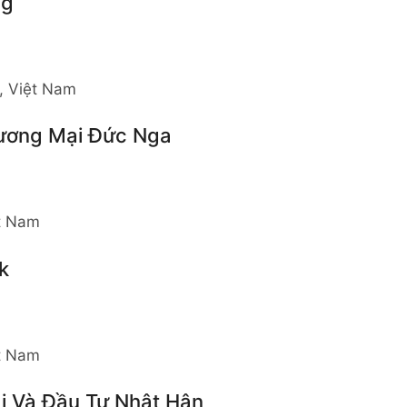
ng
, Việt Nam
ương Mại Đức Nga
ệt Nam
k
ệt Nam
 Và Đầu Tư Nhật Hân