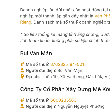
Doanh nghiệp lâu đời nhất còn hoạt động tại
nghiệp mới thành lập gần đây nhất là
Văn Ph
Riêng
. Danh sách mã số thuế doanh nghiệp tạ
* Số liệu thống kê mang tính áng chừng, đượ
tính tham khảo, không phải số liệu chính thứ
Bùi Văn Mận
Mã số thuế
:
8762825184-001
Người đại diện
:
Bùi Văn Mận
Địa chỉ
:
Thôn 10, Xã Ea Riêng, Đắk Lắk, V
Công Ty Cổ Phần Xây Dựng Mê Kô
Mã số thuế
:
6000235563
Người đại diện
:
Nguyễn Nguyệt Phương