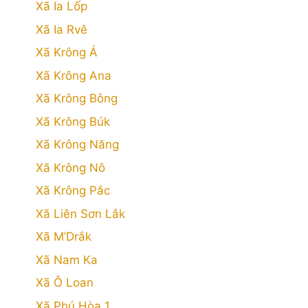
Xã Ia Lốp
Xã Ia Rvê
Xã Krông Á
Xã Krông Ana
Xã Krông Bông
Xã Krông Búk
Xã Krông Năng
Xã Krông Nô
Xã Krông Pắc
Xã Liên Sơn Lắk
Xã M’Drắk
Xã Nam Ka
Xã Ô Loan
Xã Phú Hòa 1