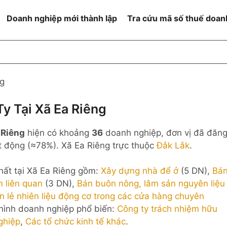
Doanh nghiệp mới thành lập
Tra cứu mã số thuế doan
goài NN
Đang hoạt động
h
Ngừng hoạt động và đã đóng
ng
MST
ệm hữu hạn 1
NN
Ngừng hoạt động nhưng chưa
y Tại Xã Ea Riêng
hoàn thành thủ tục đóng MST
ệm hữu hạn 2
 Riêng
hiện có khoảng
36
doanh nghiệp, đơn vị đã đăn
 ngoài NN
Không hoạt động tại địa chỉ đã
đăng ký
 động (≈78%). Xã Ea Riêng trực thuộc
Đắk Lắk
.
ệm hữu hạn
hất tại Xã Ea Riêng gồm:
Xây dựng nhà để ở
(5 DN),
Bá
% vốn đầu tư
m liên quan
(3 DN),
Bán buôn nông, lâm sản nguyên liệu
n lẻ nhiên liệu động cơ trong các cửa hàng chuyên
thể
 hình doanh nghiệp phổ biến:
Công ty trách nhiệm hữu
ghiệp
,
Các tổ chức kinh tế khác
.