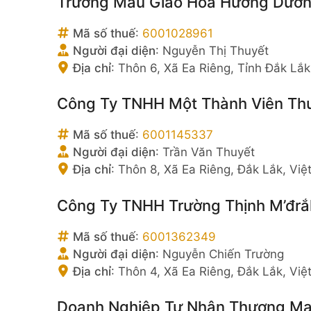
Trường Mẫu Giáo Hoa Hướng Dươ
Mã số thuế
:
6001028961
Người đại diện
:
Nguyễn Thị Thuyết
Địa chỉ
:
Thôn 6, Xã Ea Riêng, Tỉnh Đắk Lắk
Công Ty TNHH Một Thành Viên Th
Mã số thuế
:
6001145337
Người đại diện
:
Trần Văn Thuyết
Địa chỉ
:
Thôn 8, Xã Ea Riêng, Đắk Lắk, Vi
Công Ty TNHH Trường Thịnh M’đrắ
Mã số thuế
:
6001362349
Người đại diện
:
Nguyễn Chiến Trường
Địa chỉ
:
Thôn 4, Xã Ea Riêng, Đắk Lắk, Vi
Doanh Nghiệp Tư Nhân Thương Mại