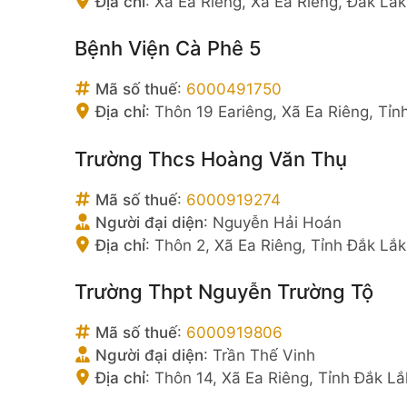
Địa chỉ
:
Xã Ea Riêng, Xã Ea Riêng, Đắk Lắk
Bệnh Viện Cà Phê 5
Mã số thuế
:
6000491750
Địa chỉ
:
Thôn 19 Eariêng, Xã Ea Riêng, Tỉn
Trường Thcs Hoàng Văn Thụ
Mã số thuế
:
6000919274
Người đại diện
:
Nguyễn Hải Hoán
Địa chỉ
:
Thôn 2, Xã Ea Riêng, Tỉnh Đắk Lắk
Trường Thpt Nguyễn Trường Tộ
Mã số thuế
:
6000919806
Người đại diện
:
Trần Thế Vinh
Địa chỉ
:
Thôn 14, Xã Ea Riêng, Tỉnh Đắk Lắ