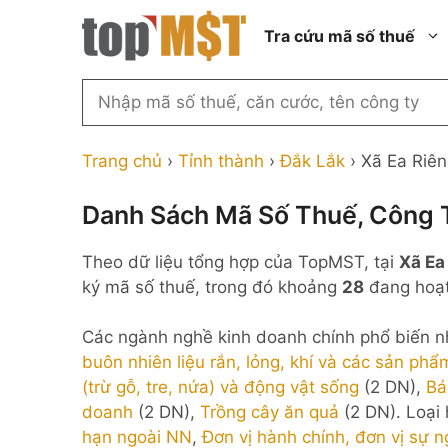
Chuyển
Tra cứu mã số thuế
đến
nội
dung
Tìm
kiếm
Thành phố Hồ Chí Minh
Công ty cổ phần n
MST
Thành phố Hà Nội
Công ty hợp doan
Trang chủ
›
Tỉnh thành
›
Đắk Lắk
›
Xã Ea Riê
theo
tên
Đồng Nai
Công ty trách nhi
thành viên ngoài 
Danh Sách Mã Số Thuế, Công T
công
Thành phố Đà Nẵng
ty,
Công ty trách nhi
Theo dữ liệu tổng hợp của TopMST, tại
Xã Ea
thành viên trở lên
người
Thành phố Hải Phòng
ký mã số thuế, trong đó khoảng
28
đang hoạt
đại
Công ty trách nhi
Thanh Hóa
diện
ngoài NN
Các ngành nghề kinh doanh chính phổ biến n
Bắc Ninh
hoặc
Doanh nghiệp 100
buôn nhiên liệu rắn, lỏng, khí và các sản phẩ
mã
nước ngoài
Nghệ An
(trừ gỗ, tre, nứa) và động vật sống
(2 DN),
Bá
số
Hộ kinh doanh cá 
doanh
(2 DN),
Trồng cây ăn quả
(2 DN). Loại
thuế
hạn ngoài NN
,
Đơn vị hành chính, đơn vị sự n
...
Nhà nước