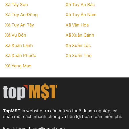
Xã Tây Sơn
Xã Tuy An Bắc
Xã Tuy An Đông
Xã Tuy An Nam
Xã Tuy An Tây
Xã Vân Hòa
Xã Vụ Bổn
Xã Xuân Cảnh
Xã Xuân Lãnh
Xã Xuân Lộc
Xã Xuân Phước
Xã Xuân Thọ
Xã Yang Mao
TopMST
là website tra cứu mã số thuế doanh nghiệp, cá
nhân một cách nhanh chóng và tiện lợi hoàn toàn miễn phí.
Email:
topmst.com@gmail.com