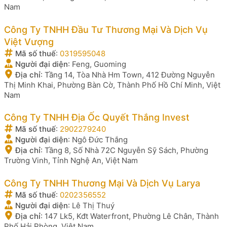
Nam
Công Ty TNHH Đầu Tư Thương Mại Và Dịch Vụ
Việt Vượng
Mã số thuế
:
0319595048
Người đại diện
:
Feng, Guoming
Địa chỉ
:
Tầng 14, Tòa Nhà Hm Town, 412 Đường Nguyễn
Thị Minh Khai, Phường Bàn Cờ, Thành Phố Hồ Chí Minh, Việt
Nam
Công Ty TNHH Địa Ốc Quyết Thắng Invest
Mã số thuế
:
2902279240
Người đại diện
:
Ngô Đức Thắng
Địa chỉ
:
Tầng 8, Số Nhà 72C Nguyễn Sỹ Sách, Phường
Trường Vinh, Tỉnh Nghệ An, Việt Nam
Công Ty TNHH Thương Mại Và Dịch Vụ Larya
Mã số thuế
:
0202356552
Người đại diện
:
Lê Thị Thuý
Địa chỉ
:
147 Lk5, Kđt Waterfront, Phường Lê Chân, Thành
Phố Hải Phòng, Việt Nam