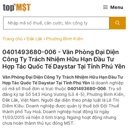
Chuyển
Menu
đến
nội
Tìm
dung
kiếm
MST
theo
Trang chủ
›
Đắk Lắk
›
Phường Bình Kiến
tên
công
0401493680-006 - Văn Phòng Đại Diện
ty,
Công Ty Trách Nhiệm Hữu Hạn Đầu Tư
người
đại
Hợp Tác Quốc Tế Daystar Tại Tỉnh Phú Yên
diện
hoặc
Văn Phòng Đại Diện Công Ty Trách Nhiệm Hữu Hạn Đầu Tư
mã
Hợp Tác Quốc Tế Daystar Tại Tỉnh Phú Yên
là doanh nghiệp
số
có mã số thuế đơn vị trực thuộc
0401493680-006
. Trụ sở
thuế
đăng ký tại Số 543 Hùng Vương (Lô 4-5), Phường Bình Kiến,
...
Đắk Lắk, Việt Nam. Người đại diện theo pháp luật là Lê Thị
Diễm Kiều. Doanh nghiệp được quản lý thuế bởi Đội Thuế
thành phố Tuy Hoà. Doanh nghiệp hoạt động từ ngày
11/03/2015 và hiện ở tình trạng: Ngừng hoạt động nhưng
chưa hoàn thành thủ tục đóng MST.