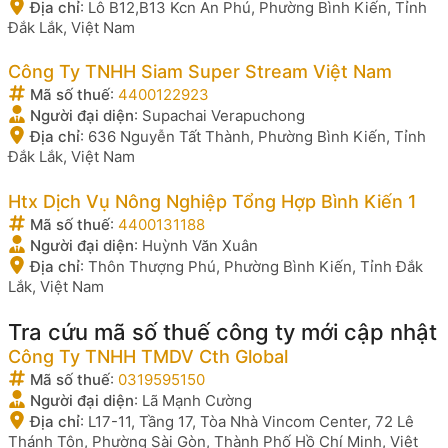
Địa chỉ
:
Lô B12,B13 Kcn An Phú, Phường Bình Kiến, Tỉnh
Đắk Lắk, Việt Nam
Công Ty TNHH Siam Super Stream Việt Nam
Mã số thuế
:
4400122923
Người đại diện
:
Supachai Verapuchong
Địa chỉ
:
636 Nguyễn Tất Thành, Phường Bình Kiến, Tỉnh
Đắk Lắk, Việt Nam
Htx Dịch Vụ Nông Nghiệp Tổng Hợp Bình Kiến 1
Mã số thuế
:
4400131188
Người đại diện
:
Huỳnh Văn Xuân
Địa chỉ
:
Thôn Thượng Phú, Phường Bình Kiến, Tỉnh Đắk
Lắk, Việt Nam
Tra cứu mã số thuế công ty mới cập nhật
Công Ty TNHH TMDV Cth Global
Mã số thuế
:
0319595150
Người đại diện
:
Lã Mạnh Cường
Địa chỉ
:
L17-11, Tầng 17, Tòa Nhà Vincom Center, 72 Lê
Thánh Tôn, Phường Sài Gòn, Thành Phố Hồ Chí Minh, Việt