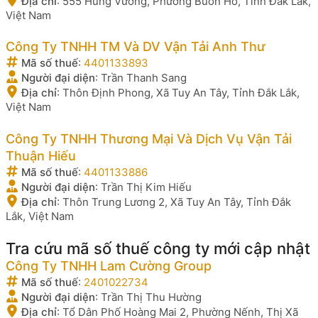
Địa chỉ
:
555 Hùng Vương, Phường Buôn Hồ, Tỉnh Đắk Lắk,
Việt Nam
Công Ty TNHH TM Và DV Vận Tải Anh Thư
Mã số thuế
:
4401133893
Người đại diện
:
Trần Thanh Sang
Địa chỉ
:
Thôn Định Phong, Xã Tuy An Tây, Tỉnh Đắk Lắk,
Việt Nam
Công Ty TNHH Thương Mại Và Dịch Vụ Vận Tải
Thuận Hiếu
Mã số thuế
:
4401133886
Người đại diện
:
Trần Thị Kim Hiếu
Địa chỉ
:
Thôn Trung Lương 2, Xã Tuy An Tây, Tỉnh Đắk
Lắk, Việt Nam
Tra cứu mã số thuế công ty mới cập nhật
Công Ty TNHH Lam Cường Group
Mã số thuế
:
2401022734
Người đại diện
:
Trần Thị Thu Hường
Địa chỉ
:
Tổ Dân Phố Hoàng Mai 2, Phường Nếnh, Thị Xã