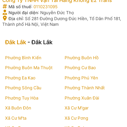
Công Ty TNHH Vận Tải Hàng Không Ez Trans
Mã số thuế
:
0110231095
Người đại diện
:
Nguyễn Đức Thọ
Địa chỉ
:
Số 281 Đường Dương Đức Hiền, Tổ Dân Phố 181,
Thành phố Hà Nội, Việt Nam
Đắk Lắk
- Đắk Lắk
Phường Bình Kiến
Phường Buôn Hồ
Phường Buôn Ma Thuột
Phường Cư Bao
Phường Ea Kao
Phường Phú Yên
Phường Sông Cầu
Phường Thành Nhất
Phường Tuy Hòa
Phường Xuân Đài
Xã Buôn Đôn
Xã Cư M'gar
Xã Cư M'ta
Xã Cư Pơng