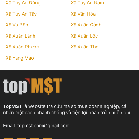
Xã Tuy An Đông
Xã Tuy An Nam
Xã Tuy An Tây
Xã Vân Hòa
Xã Vụ Bổn
Xã Xuân Cảnh
Xã Xuân Lãnh
Xã Xuân Lộc
Xã Xuân Phước
Xã Xuân Thọ
Xã Yang Mao
TopMST
là website tra cứu mã số thuế doanh nghiệp, cá
nhân một cách nhanh chóng và tiện lợi hoàn toàn miễn phí.
Email:
topmst.com@gmail.com