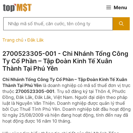
Chuyển
Menu
đến
nội
Tìm
dung
kiếm
MST
theo
Trang chủ
›
Đắk Lắk
tên
công
2700523305-001 - Chi Nhánh Tổng Công
ty,
Ty Cổ Phần – Tập Đoàn Kinh Tế Xuân
người
đại
Thành Tại Phú Yên
diện
hoặc
Chi Nhánh Tổng Công Ty Cổ Phần – Tập Đoàn Kinh Tế Xuân
mã
Thành Tại Phú Yên
là doanh nghiệp có mã số thuế đơn vị trực
số
thuộc
2700523305-001
. Trụ sở đăng ký tại Thôn 4, Phước
thuế
Đồng, Đắk Lắk, Đắk Lắk, Việt Nam. Người đại diện theo pháp
...
luật là Nguyễn Văn Thiện. Doanh nghiệp được quản lý thuế
bởi Cục Thuế Tỉnh Phú Yên. Doanh nghiệp bắt đầu hoạt động
từ ngày 25/08/2009 và hiện đang hoạt động, tính đến nay đã
hoạt động được 16 năm 10 tháng.