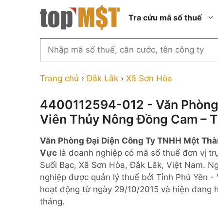
Chuyển
Tra cứu mã số thuế
đến
nội
dung
Tìm
kiếm
Thành phố Hồ Chí Minh
Công ty cổ phần n
MST
Thành phố Hà Nội
Công ty hợp doan
Trang chủ
›
Đắk Lắk
›
Xã Sơn Hòa
theo
tên
Đồng Nai
Công ty trách nhi
thành viên ngoài 
4400112594-012 - Văn Phòng
công
Thành phố Đà Nẵng
Viên Thủy Nông Đồng Cam – T
ty,
Công ty trách nhi
thành viên trở lên
người
Thành phố Hải Phòng
Văn Phòng Đại Diện Công Ty TNHH Một Thà
đại
Công ty trách nhi
Thanh Hóa
Vực
là doanh nghiệp có mã số thuế đơn vị t
diện
ngoài NN
Suối Bạc, Xã Sơn Hòa, Đắk Lắk, Việt Nam. Ng
Bắc Ninh
hoặc
Doanh nghiệp 100
nghiệp được quản lý thuế bởi Tỉnh Phú Yên - 
mã
nước ngoài
Nghệ An
hoạt động từ ngày 29/10/2015 và hiện đang 
số
Hộ kinh doanh cá 
tháng.
thuế
...
Nhà nước