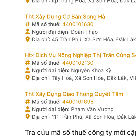
Địa chỉ
:
Kp Trung Hoà, Xã Sơn Hòa, Đắk L
Tht Xây Dựng Cơ Bản Song Hà
Mã số thuế
:
4400101680
Người đại diện
:
Đoàn Thạo
Địa chỉ
:
45 Trần Phú, Xã Sơn Hòa, Đắk Lắk
Htx Dịch Vụ Nông Nghiệp Thị Trấn Củng 
Mã số thuế
:
4400102130
Người đại diện
:
Nguyễn Khoa Kỳ
Địa chỉ
:
Tây Hoà, Xã Sơn Hòa, Đắk Lắk, V
Tht Xây Dựng Giao Thông Quyết Tâm
Mã số thuế
:
4400101698
Người đại diện
:
Phạm Văn Vương
Địa chỉ
:
111 Trần Phú, Xã Sơn Hòa, Đắk Lắ
Tra cứu mã số thuế công ty mới cậ