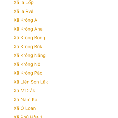
Xã Ia Lốp
Xã Ia Rvê
Xã Krông Á
Xã Krông Ana
Xã Krông Bông
Xã Krông Búk
Xã Krông Năng
Xã Krông Nô
Xã Krông Pắc
Xã Liên Sơn Lắk
Xã M’Drắk
Xã Nam Ka
Xã Ô Loan
Xã Phú Hòa 1