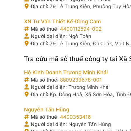
Địa chỉ
:
79 Lê Trung Kiên, Phường Tuy Hòa
XN Tư Vấn Thiết Kế Đồng Cam
Mã số thuế
:
4400112594-002
Người đại diện
:
Ngô Toàn
Địa chỉ
:
79 Lê Trung Kiên, Đắk Lắk, Việt 
Tra cứu mã số thuế công ty tại Xã
Hộ Kinh Doanh Trương Minh Khải
Mã số thuế
:
8809239678-001
Người đại diện
:
Trương Minh Khải
Địa chỉ
:
Kp. Đông Hoà, Xã Sơn Hòa, Tỉnh Đ
Nguyễn Tấn Hùng
Mã số thuế
:
4400353416
Người đại diện
:
Nguyễn Tấn Hùng