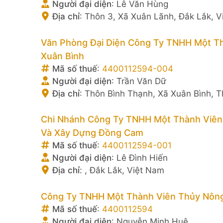
Người đại diện
:
Lê Văn Hùng
Địa chỉ
:
Thôn 3, Xã Xuân Lãnh, Đắk Lắk, 
Văn Phòng Đại Diện Công Ty TNHH Một T
Xuân Bình
Mã số thuế
:
4400112594-004
Người đại diện
:
Trần Văn Dữ
Địa chỉ
:
Thôn Bình Thạnh, Xã Xuân Bình, T
Chi Nhánh Công Ty TNHH Một Thành Viên
Và Xây Dựng Đồng Cam
Mã số thuế
:
4400112594-001
Người đại diện
:
Lê Đình Hiến
Địa chỉ
:
, Đắk Lắk, Việt Nam
Công Ty TNHH Một Thành Viên Thủy Nôn
Mã số thuế
:
4400112594
Người đại diện
:
Nguyễn Minh Huệ