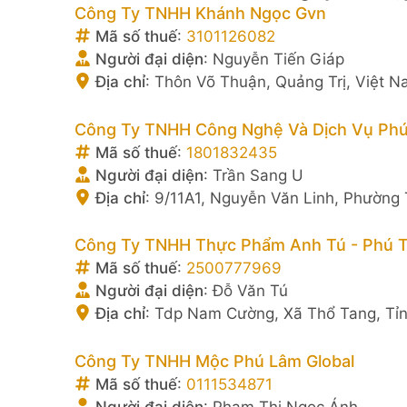
Công Ty TNHH Khánh Ngọc Gvn
Mã số thuế
:
3101126082
Người đại diện
:
Nguyễn Tiến Giáp
Địa chỉ
:
Thôn Võ Thuận, Quảng Trị, Việt 
Công Ty TNHH Công Nghệ Và Dịch Vụ Phú
Mã số thuế
:
1801832435
Người đại diện
:
Trần Sang U
Địa chỉ
:
9/11A1, Nguyễn Văn Linh, Phường
Công Ty TNHH Thực Phẩm Anh Tú - Phú 
Mã số thuế
:
2500777969
Người đại diện
:
Đỗ Văn Tú
Địa chỉ
:
Tdp Nam Cường, Xã Thổ Tang, Tỉn
Công Ty TNHH Mộc Phú Lâm Global
Mã số thuế
:
0111534871
Người đại diện
:
Phạm Thị Ngọc Ánh