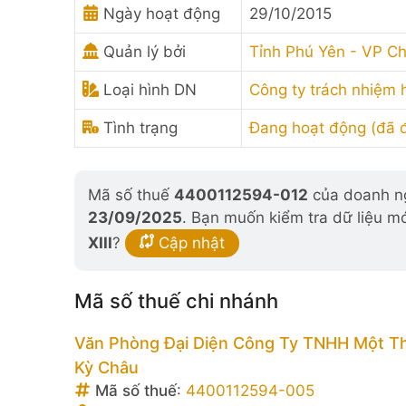
Ngày hoạt động
29/10/2015
Quản lý bởi
Tỉnh Phú Yên - VP Chi
Loại hình DN
Công ty trách nhiệm
Tình trạng
Đang hoạt động (đã
Mã số thuế
4400112594-012
của doanh ng
23/09/2025
. Bạn muốn kiểm tra dữ liệu m
XIII
?
Cập nhật
Mã số thuế chi nhánh
Văn Phòng Đại Diện Công Ty TNHH Một T
Kỳ Châu
Mã số thuế
:
4400112594-005