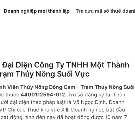
Doanh nghiệp mới thành lập
Tra cứu mã số thuế doan
goài NN
Đang hoạt động
h
Ngừng hoạt động và đã đóng
MST
ệm hữu hạn 1
NN
Ngừng hoạt động nhưng chưa
 Đại Diện Công Ty TNHH Một Thành
hoàn thành thủ tục đóng MST
rạm Thủy Nông Suối Vực
ệm hữu hạn 2
 ngoài NN
Không hoạt động tại địa chỉ đã
đăng ký
nh Viên Thủy Nông Đồng Cam – Trạm Thủy Nông Suối
ệm hữu hạn
rực thuộc
4400112594-012
. Trụ sở đăng ký tại Thôn
ười đại diện theo pháp luật là Võ Ngọc Định. Doanh
% vốn đầu tư
VP Chi cục Thuế khu vực XIII. Doanh nghiệp bắt đầu
hoạt động, tính đến nay đã hoạt động được 10 năm 7
thể