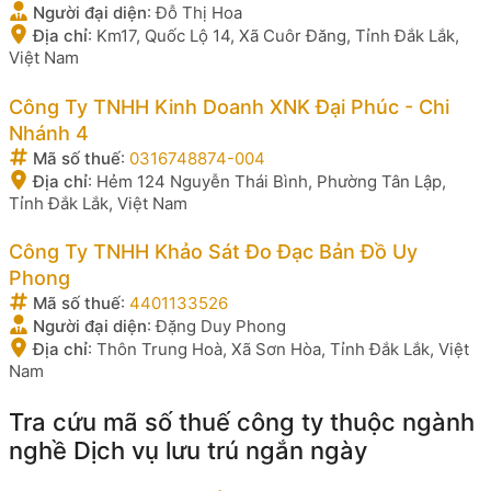
Người đại diện
:
Đỗ Thị Hoa
Địa chỉ
:
Km17, Quốc Lộ 14, Xã Cuôr Đăng, Tỉnh Đắk Lắk,
Việt Nam
Công Ty TNHH Kinh Doanh XNK Đại Phúc - Chi
Nhánh 4
Mã số thuế
:
0316748874-004
Địa chỉ
:
Hẻm 124 Nguyễn Thái Bình, Phường Tân Lập,
Tỉnh Đắk Lắk, Việt Nam
Công Ty TNHH Khảo Sát Đo Đạc Bản Đồ Uy
Phong
Mã số thuế
:
4401133526
Người đại diện
:
Đặng Duy Phong
Địa chỉ
:
Thôn Trung Hoà, Xã Sơn Hòa, Tỉnh Đắk Lắk, Việt
Nam
Tra cứu mã số thuế công ty thuộc ngành
nghề Dịch vụ lưu trú ngắn ngày