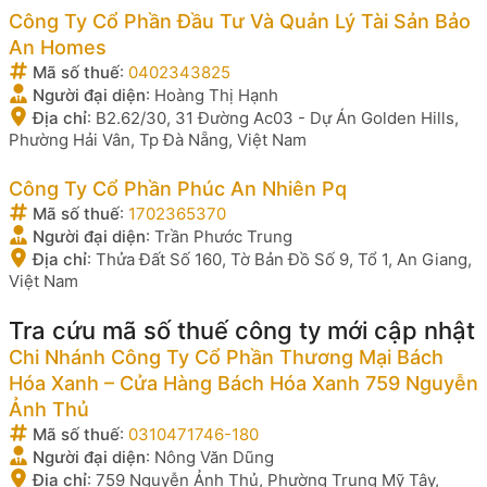
Công Ty Cổ Phần Đầu Tư Và Quản Lý Tài Sản Bảo
An Homes
Mã số thuế
:
0402343825
Người đại diện
:
Hoàng Thị Hạnh
Địa chỉ
:
B2.62/30, 31 Đường Ac03 - Dự Án Golden Hills,
Phường Hải Vân, Tp Đà Nẵng, Việt Nam
Công Ty Cổ Phần Phúc An Nhiên Pq
Mã số thuế
:
1702365370
Người đại diện
:
Trần Phước Trung
Địa chỉ
:
Thửa Đất Số 160, Tờ Bản Đồ Số 9, Tổ 1, An Giang,
Việt Nam
Tra cứu mã số thuế công ty mới cập nhật
Chi Nhánh Công Ty Cổ Phần Thương Mại Bách
Hóa Xanh – Cửa Hàng Bách Hóa Xanh 759 Nguyễn
Ảnh Thủ
Mã số thuế
:
0310471746-180
Người đại diện
:
Nông Văn Dũng
Địa chỉ
:
759 Nguyễn Ảnh Thủ, Phường Trung Mỹ Tây,