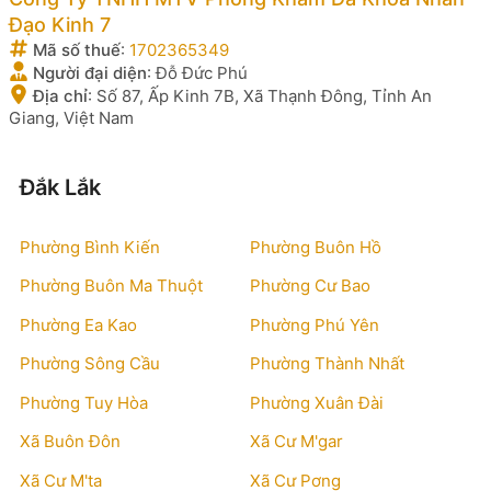
Đạo Kinh 7
Mã số thuế
:
1702365349
Người đại diện
:
Đỗ Đức Phú
Địa chỉ
:
Số 87, Ấp Kinh 7B, Xã Thạnh Đông, Tỉnh An
Giang, Việt Nam
Đắk Lắk
Phường Bình Kiến
Phường Buôn Hồ
Phường Buôn Ma Thuột
Phường Cư Bao
Phường Ea Kao
Phường Phú Yên
Phường Sông Cầu
Phường Thành Nhất
Phường Tuy Hòa
Phường Xuân Đài
Xã Buôn Đôn
Xã Cư M'gar
Xã Cư M'ta
Xã Cư Pơng