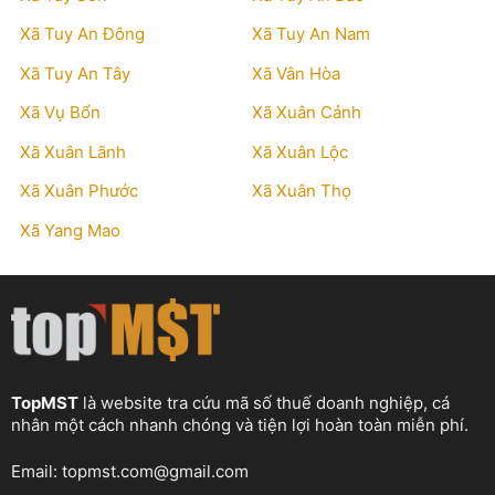
Xã Tuy An Đông
Xã Tuy An Nam
Xã Tuy An Tây
Xã Vân Hòa
Xã Vụ Bổn
Xã Xuân Cảnh
Xã Xuân Lãnh
Xã Xuân Lộc
Xã Xuân Phước
Xã Xuân Thọ
Xã Yang Mao
TopMST
là website tra cứu mã số thuế doanh nghiệp, cá
nhân một cách nhanh chóng và tiện lợi hoàn toàn miễn phí.
Email:
topmst.com@gmail.com