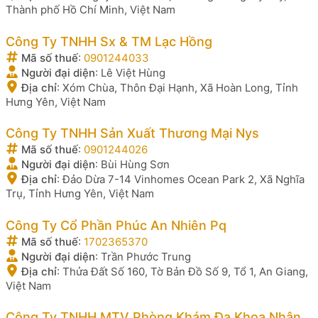
Thành phố Hồ Chí Minh, Việt Nam
Công Ty TNHH Sx & TM Lạc Hồng
Mã số thuế
:
0901244033
Người đại diện
:
Lê Việt Hùng
Địa chỉ
:
Xóm Chùa, Thôn Đại Hạnh, Xã Hoàn Long, Tỉnh
Hưng Yên, Việt Nam
Công Ty TNHH Sản Xuất Thương Mại Nys
Mã số thuế
:
0901244026
Người đại diện
:
Bùi Hùng Sơn
Địa chỉ
:
Đảo Dừa 7-14 Vinhomes Ocean Park 2, Xã Nghĩa
Trụ, Tỉnh Hưng Yên, Việt Nam
Công Ty Cổ Phần Phúc An Nhiên Pq
Mã số thuế
:
1702365370
Người đại diện
:
Trần Phước Trung
Địa chỉ
:
Thửa Đất Số 160, Tờ Bản Đồ Số 9, Tổ 1, An Giang,
Việt Nam
Công Ty TNHH MTV Phòng Khám Đa Khoa Nhân