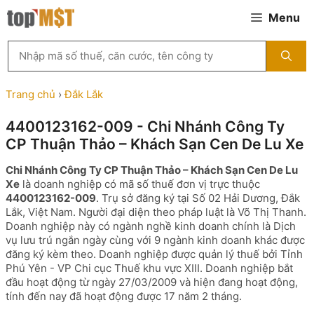
Chuyển
Menu
đến
nội
Tìm
dung
kiếm
MST
theo
Trang chủ
›
Đắk Lắk
tên
công
4400123162-009 - Chi Nhánh Công Ty
ty,
CP Thuận Thảo – Khách Sạn Cen De Lu Xe
người
đại
Chi Nhánh Công Ty CP Thuận Thảo – Khách Sạn Cen De Lu
diện
Xe
là doanh nghiệp có mã số thuế đơn vị trực thuộc
hoặc
4400123162-009
. Trụ sở đăng ký tại Số 02 Hải Dương, Đắk
mã
Lắk, Việt Nam. Người đại diện theo pháp luật là Võ Thị Thanh.
số
Doanh nghiệp này có ngành nghề kinh doanh chính là Dịch
thuế
vụ lưu trú ngắn ngày cùng với 9 ngành kinh doanh khác được
...
đăng ký kèm theo. Doanh nghiệp được quản lý thuế bởi Tỉnh
Phú Yên - VP Chi cục Thuế khu vực XIII. Doanh nghiệp bắt
đầu hoạt động từ ngày 27/03/2009 và hiện đang hoạt động,
tính đến nay đã hoạt động được 17 năm 2 tháng.