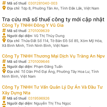
Mã số thuế
:
0301281040-003
Địa chỉ
:
Tdp 8, Phường Tân An, Tỉnh Đắk Lắk, Việt Nam
Tra cứu mã số thuế công ty mới cập nhật
Công Ty TNHH Đông Y Vũ Gia
Mã số thuế
:
2701009639
Người đại diện
:
Vũ Thị Thùy Dung
Địa chỉ
:
Thửa Đất Số 114, Tờ Bản Đồ Số 85, Xóm Mỹ Hóa,
Xã Bình Minh, Tỉnh Ninh Bình, Việt Nam
Công Ty TNHH Thương Mại Dịch Vụ Tràng An Npv
Mã số thuế
:
2701009646
Người đại diện
:
Phạm Đăng Tuấn
Địa chỉ
:
Tổ Dân Phố Đại Áng, Phường Tây Hoa Lư, Tỉnh
Ninh Bình, Việt Nam
Công Ty TNHH Tư Vấn Quản Lý Dự Án Và Đầu Tư
Xây Dựng Nta
Mã số thuế
:
0319596926
Người đại diện
:
Nguyễn Thị Thu Ngọc