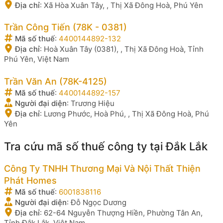
Địa chỉ
:
Xã Hòa Xuân Tây, , Thị Xã Đông Hoà, Phú Yên
Trần Công Tiến (78K - 0381)
Mã số thuế
:
4400144892-132
Địa chỉ
:
Hoà Xuân Tây (0381), , Thị Xã Đông Hoà, Tỉnh
Phú Yên, Việt Nam
Trần Văn An (78K-4125)
Mã số thuế
:
4400144892-157
Người đại diện
:
Trương Hiệu
Địa chỉ
:
Lương Phước, Hoà Phú, , Thị Xã Đông Hoà, Phú
Yên
Tra cứu mã số thuế công ty tại Đắk Lắk
Công Ty TNHH Thương Mại Và Nội Thất Thiện
Phát Homes
Mã số thuế
:
6001838116
Người đại diện
:
Đỗ Ngọc Dương
Địa chỉ
:
62-64 Nguyễn Thượng Hiền, Phường Tân An,
Tỉnh Đắk Lắk, Việt Nam