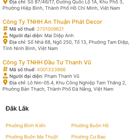
Địa chỉ
:
Số 87/46/17, Đường Quốc Lộ 1A, Khu Phố 3,
Phường Hiệp Bình, Thành Phố Hồ Chí Minh, Việt Nam
Công Ty TNHH An Thuận Phát Decor
Mã số thuế
:
2701009621
Người đại diện
:
Mai Diệp Anh
Địa chỉ
:
Số Nhà 68, Ngõ 250, Tổ 13, Phường Tam Điệp,
Tỉnh Ninh Bình, Việt Nam
Công Ty TNHH Đầu Tư Thanh Vũ
Mã số thuế
:
4001333866
Người đại diện
:
Phạm Thanh Vũ
Địa chỉ
:
Lô Nm-05.4, Khu Công Nghiệp Tam Thăng 2,
Phường Bàn Thạch, Thành Phố Đà Nẵng, Việt Nam
Đắk Lắk
Phường Bình Kiến
Phường Buôn Hồ
Phường Buôn Ma Thuột
Phường Cư Bao