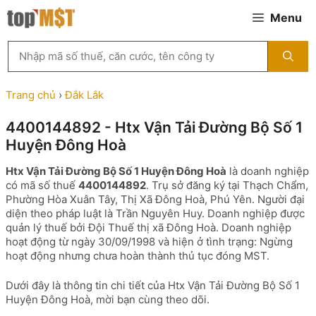
Chuyển
Menu
đến
nội
Tìm
dung
kiếm
MST
theo
Trang chủ
›
Đắk Lắk
tên
công
4400144892 - Htx Vận Tải Đường Bộ Số 1
ty,
Huyện Đông Hoà
người
đại
Htx Vận Tải Đường Bộ Số 1 Huyện Đông Hoà
là doanh nghiệp
diện
có mã số thuế
4400144892
. Trụ sở đăng ký tại Thạch Chẩm,
hoặc
Phường Hòa Xuân Tây, Thị Xã Đông Hoà, Phú Yên. Người đại
mã
diện theo pháp luật là Trần Nguyên Huy. Doanh nghiệp được
số
quản lý thuế bởi Đội Thuế thị xã Đông Hoà. Doanh nghiệp
thuế
hoạt động từ ngày 30/09/1998 và hiện ở tình trạng: Ngừng
...
hoạt động nhưng chưa hoàn thành thủ tục đóng MST.
Dưới đây là thông tin chi tiết của Htx Vận Tải Đường Bộ Số 1
Huyện Đông Hoà, mời bạn cùng theo dõi.