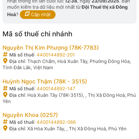
nhật thông tin lần cuối lúc
12:38
, ngày
23/09/2025
. Bạn
muốn kiểm tra dữ liệu mới nhất từ
Đội Thuế thị xã Đông
Hoà
?
Cập nhật
Mã số thuế chi nhánh
Nguyễn Thị Kim Phượng (78K-7783)
Mã số thuế
:
4400144892-201
Địa chỉ
:
Thạch Chẩm, Hoà Xuân Tây, Phường Đông Hòa,
Tỉnh Đắk Lắk, Việt Nam
Huỳnh Ngọc Thậm (78K - 3515)
Mã số thuế
:
4400144892-147
Địa chỉ
:
Hoà Xuân Tây (78K-3515), , Thị Xã Đông Hoà, Phú
Yên
Nguyễn Khoa (0257)
Mã số thuế
:
4400144892-066
Địa chỉ
:
Xã Hòa Xuân Tây, , Thị Xã Đông Hoà, Phú Yên