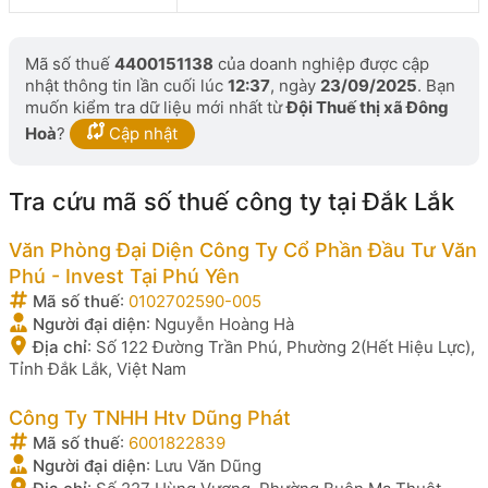
Mã số thuế
4400151138
của doanh nghiệp được cập
nhật thông tin lần cuối lúc
12:37
, ngày
23/09/2025
. Bạn
muốn kiểm tra dữ liệu mới nhất từ
Đội Thuế thị xã Đông
Hoà
?
Cập nhật
Tra cứu mã số thuế công ty tại Đắk Lắk
Văn Phòng Đại Diện Công Ty Cổ Phần Đầu Tư Văn
Phú - Invest Tại Phú Yên
Mã số thuế
:
0102702590-005
Người đại diện
:
Nguyễn Hoàng Hà
Địa chỉ
:
Số 122 Đường Trần Phú, Phường 2(Hết Hiệu Lực),
Tỉnh Đắk Lắk, Việt Nam
Công Ty TNHH Htv Dũng Phát
Mã số thuế
:
6001822839
Người đại diện
:
Lưu Văn Dũng