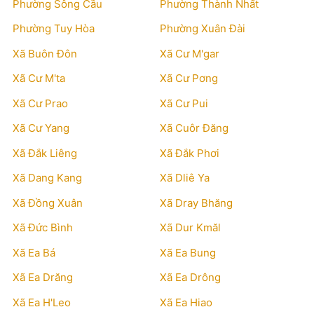
Phường Sông Cầu
Phường Thành Nhất
Phường Tuy Hòa
Phường Xuân Đài
Xã Buôn Đôn
Xã Cư M'gar
Xã Cư M'ta
Xã Cư Pơng
Xã Cư Prao
Xã Cư Pui
Xã Cư Yang
Xã Cuôr Đăng
Xã Đắk Liêng
Xã Đắk Phơi
Xã Dang Kang
Xã Dliê Ya
Xã Đồng Xuân
Xã Dray Bhăng
Xã Đức Bình
Xã Dur Kmăl
Xã Ea Bá
Xã Ea Bung
Xã Ea Drăng
Xã Ea Drông
Xã Ea H'Leo
Xã Ea Hiao