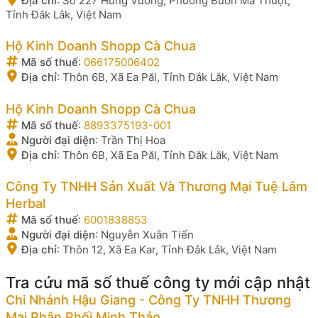
Địa chỉ
:
Số 227 Hùng Vương, Phường Buôn Ma Thuột,
Tỉnh Đắk Lắk, Việt Nam
Hộ Kinh Doanh Shopp Cà Chua
Mã số thuế
:
066175006402
Địa chỉ
:
Thôn 6B, Xã Ea Păl, Tỉnh Đắk Lắk, Việt Nam
Hộ Kinh Doanh Shopp Cà Chua
Mã số thuế
:
8893375193-001
Người đại diện
:
Trần Thị Hoa
Địa chỉ
:
Thôn 6B, Xã Ea Păl, Tỉnh Đắk Lắk, Việt Nam
Công Ty TNHH Sản Xuất Và Thương Mại Tuệ Lâm
Herbal
Mã số thuế
:
6001838853
Người đại diện
:
Nguyễn Xuân Tiến
Địa chỉ
:
Thôn 12, Xã Ea Kar, Tỉnh Đắk Lắk, Việt Nam
Tra cứu mã số thuế công ty mới cập nhật
Chi Nhánh Hậu Giang - Công Ty TNHH Thương
Mại Phân Phối Minh Thảo