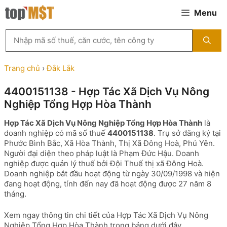
Chuyển
Menu
đến
nội
Tìm
dung
kiếm
MST
theo
Trang chủ
›
Đắk Lắk
tên
công
4400151138 - Hợp Tác Xã Dịch Vụ Nông
ty,
Nghiệp Tổng Hợp Hòa Thành
người
đại
Hợp Tác Xã Dịch Vụ Nông Nghiệp Tổng Hợp Hòa Thành
là
diện
doanh nghiệp có mã số thuế
4400151138
. Trụ sở đăng ký tại
hoặc
Phước Bình Bắc, Xã Hòa Thành, Thị Xã Đông Hoà, Phú Yên.
mã
Người đại diện theo pháp luật là Phạm Đức Hậu. Doanh
số
nghiệp được quản lý thuế bởi Đội Thuế thị xã Đông Hoà.
thuế
Doanh nghiệp bắt đầu hoạt động từ ngày 30/09/1998 và hiện
...
đang hoạt động, tính đến nay đã hoạt động được 27 năm 8
tháng.
Xem ngay thông tin chi tiết của Hợp Tác Xã Dịch Vụ Nông
Nghiệp Tổng Hợp Hòa Thành trong bảng dưới đây.