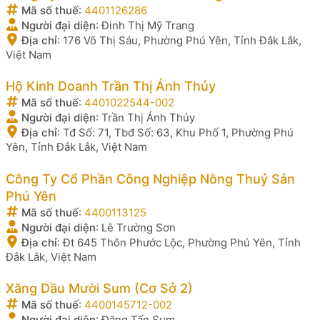
Mã số thuế
:
4401126286
Người đại diện
:
Đinh Thị Mỹ Trang
Địa chỉ
:
176 Võ Thị Sáu, Phường Phú Yên, Tỉnh Đắk Lắk,
Việt Nam
Hộ Kinh Doanh Trần Thị Ánh Thủy
Mã số thuế
:
4401022544-002
Người đại diện
:
Trần Thị Ánh Thủy
Địa chỉ
:
Tđ Số: 71, Tbđ Số: 63, Khu Phố 1, Phường Phú
Yên, Tỉnh Đắk Lắk, Việt Nam
Công Ty Cổ Phần Công Nghiệp Nông Thuỷ Sản
Phú Yên
Mã số thuế
:
4400113125
Người đại diện
:
Lê Trường Sơn
Địa chỉ
:
Đt 645 Thôn Phước Lộc, Phường Phú Yên, Tỉnh
Đắk Lắk, Việt Nam
Xăng Dầu Mười Sum (Cơ Sở 2)
Mã số thuế
:
4400145712-002
Người đại diện
:
Đặng Tấn Sum