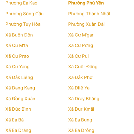
Phường Ea Kao
Phường Phú Yên
Phường Sông Cầu
Phường Thành Nhất
Phường Tuy Hòa
Phường Xuân Đài
Xã Buôn Đôn
Xã Cư M'gar
Xã Cư M'ta
Xã Cư Pơng
Xã Cư Prao
Xã Cư Pui
Xã Cư Yang
Xã Cuôr Đăng
Xã Đắk Liêng
Xã Đắk Phơi
Xã Dang Kang
Xã Dliê Ya
Xã Đồng Xuân
Xã Dray Bhăng
Xã Đức Bình
Xã Dur Kmăl
Xã Ea Bá
Xã Ea Bung
Xã Ea Drăng
Xã Ea Drông