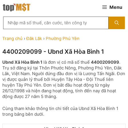
Chuyển
Menu
đến
nội
Tìm
dung
kiếm
MST
theo
Trang chủ
›
Đắk Lắk
›
Phường Phú Yên
tên
công
4400209099 - Ubnd Xã Hòa Bình 1
ty,
người
Ubnd Xã Hòa Bình 1
là đơn vị có mã số thuế
4400209099
.
đại
Trụ sở đăng ký tại Thôn Phước Nông, Phường Phú Yên, Đắk
diện
Lắk, Việt Nam. Người đứng đầu đơn vị là Lương Tấn Ngãi. Đơn
hoặc
vị được quản lý thuế bởi Huyện Tây Hòa - Đội Thuế liên
mã
huyện Tây Phú Yên. Đơn vị bắt đầu hoạt động từ ngày
số
26/12/1998 và hiện đang hoạt động, tính đến nay đã hoạt
thuế
động được 27 năm 5 tháng.
...
Cùng tham khảo thông tin chi tiết của Ubnd Xã Hòa Bình 1
trong bảng bên dưới.