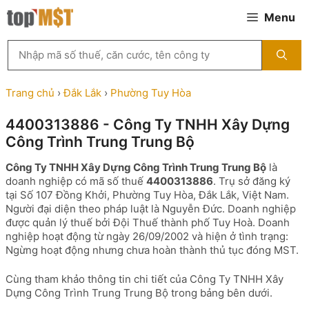
Chuyển
Menu
đến
nội
Tìm
dung
kiếm
MST
theo
Trang chủ
›
Đắk Lắk
›
Phường Tuy Hòa
tên
công
4400313886 - Công Ty TNHH Xây Dựng
ty,
Công Trình Trung Trung Bộ
người
đại
Công Ty TNHH Xây Dựng Công Trình Trung Trung Bộ
là
diện
doanh nghiệp có mã số thuế
4400313886
. Trụ sở đăng ký
hoặc
tại Số 107 Đồng Khởi, Phường Tuy Hòa, Đắk Lắk, Việt Nam.
mã
Người đại diện theo pháp luật là Nguyễn Đức. Doanh nghiệp
số
được quản lý thuế bởi Đội Thuế thành phố Tuy Hoà. Doanh
thuế
nghiệp hoạt động từ ngày 26/09/2002 và hiện ở tình trạng:
...
Ngừng hoạt động nhưng chưa hoàn thành thủ tục đóng MST.
Cùng tham khảo thông tin chi tiết của Công Ty TNHH Xây
Dựng Công Trình Trung Trung Bộ trong bảng bên dưới.