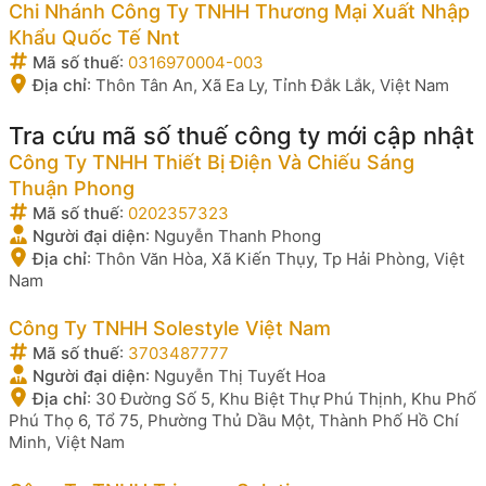
Chi Nhánh Công Ty TNHH Thương Mại Xuất Nhập
Khẩu Quốc Tế Nnt
Mã số thuế
:
0316970004-003
Địa chỉ
:
Thôn Tân An, Xã Ea Ly, Tỉnh Đắk Lắk, Việt Nam
Tra cứu mã số thuế công ty mới cập nhật
Công Ty TNHH Thiết Bị Điện Và Chiếu Sáng
Thuận Phong
Mã số thuế
:
0202357323
Người đại diện
:
Nguyễn Thanh Phong
Địa chỉ
:
Thôn Văn Hòa, Xã Kiến Thụy, Tp Hải Phòng, Việt
Nam
Công Ty TNHH Solestyle Việt Nam
Mã số thuế
:
3703487777
Người đại diện
:
Nguyễn Thị Tuyết Hoa
Địa chỉ
:
30 Đường Số 5, Khu Biệt Thự Phú Thịnh, Khu Phố
Phú Thọ 6, Tổ 75, Phường Thủ Dầu Một, Thành Phố Hồ Chí
Minh, Việt Nam