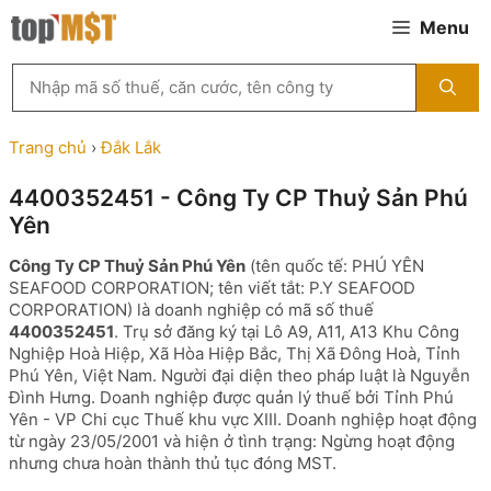
Chuyển
Menu
đến
nội
Tìm
dung
kiếm
MST
theo
Trang chủ
›
Đắk Lắk
tên
công
4400352451 - Công Ty CP Thuỷ Sản Phú
ty,
Yên
người
đại
Công Ty CP Thuỷ Sản Phú Yên
(tên quốc tế: PHÚ YÊN
diện
SEAFOOD CORPORATION; tên viết tắt: P.Y SEAFOOD
hoặc
CORPORATION) là doanh nghiệp có mã số thuế
mã
4400352451
. Trụ sở đăng ký tại Lô A9, A11, A13 Khu Công
số
Nghiệp Hoà Hiệp, Xã Hòa Hiệp Bắc, Thị Xã Đông Hoà, Tỉnh
thuế
Phú Yên, Việt Nam. Người đại diện theo pháp luật là Nguyễn
...
Đình Hưng. Doanh nghiệp được quản lý thuế bởi Tỉnh Phú
Yên - VP Chi cục Thuế khu vực XIII. Doanh nghiệp hoạt động
từ ngày 23/05/2001 và hiện ở tình trạng: Ngừng hoạt động
nhưng chưa hoàn thành thủ tục đóng MST.