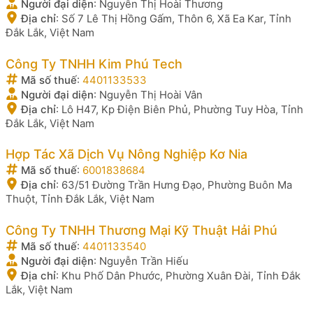
Người đại diện
:
Nguyễn Thị Hoài Thương
Địa chỉ
:
Số 7 Lê Thị Hồng Gấm, Thôn 6, Xã Ea Kar, Tỉnh
Đắk Lắk, Việt Nam
Công Ty TNHH Kim Phú Tech
Mã số thuế
:
4401133533
Người đại diện
:
Nguyễn Thị Hoài Vân
Địa chỉ
:
Lô H47, Kp Điện Biên Phủ, Phường Tuy Hòa, Tỉnh
Đắk Lắk, Việt Nam
Hợp Tác Xã Dịch Vụ Nông Nghiệp Kơ Nia
Mã số thuế
:
6001838684
Địa chỉ
:
63/51 Đường Trần Hưng Đạo, Phường Buôn Ma
Thuột, Tỉnh Đắk Lắk, Việt Nam
Công Ty TNHH Thương Mại Kỹ Thuật Hải Phú
Mã số thuế
:
4401133540
Người đại diện
:
Nguyễn Trần Hiếu
Địa chỉ
:
Khu Phố Dân Phước, Phường Xuân Đài, Tỉnh Đắk
Lắk, Việt Nam