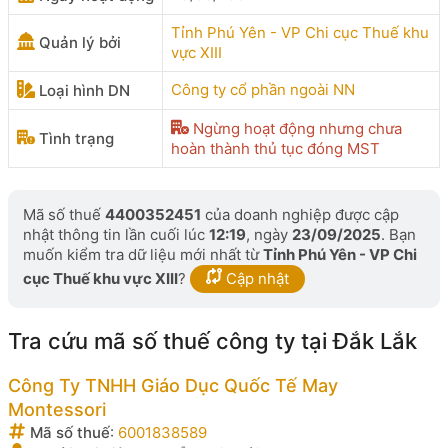
Tỉnh Phú Yên - VP Chi cục Thuế khu
Quản lý bởi
vực XIII
Công ty cổ phần ngoài NN
Loại hình DN
Ngừng hoạt động nhưng chưa
Tình trạng
hoàn thành thủ tục đóng MST
Mã số thuế
4400352451
của doanh nghiệp được cập
nhật thông tin lần cuối lúc
12:19
, ngày
23/09/2025
. Bạn
muốn kiểm tra dữ liệu mới nhất từ
Tỉnh Phú Yên - VP Chi
cục Thuế khu vực XIII
?
Cập nhật
Tra cứu mã số thuế công ty tại Đắk Lắk
Công Ty TNHH Giáo Dục Quốc Tế May
Montessori
Mã số thuế
:
6001838589