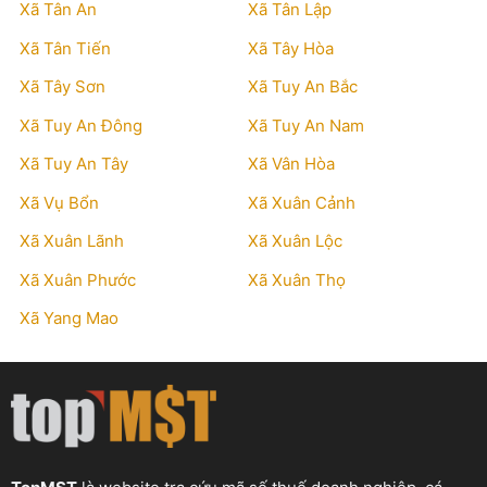
Xã Tân An
Xã Tân Lập
Xã Tân Tiến
Xã Tây Hòa
Xã Tây Sơn
Xã Tuy An Bắc
Xã Tuy An Đông
Xã Tuy An Nam
Xã Tuy An Tây
Xã Vân Hòa
Xã Vụ Bổn
Xã Xuân Cảnh
Xã Xuân Lãnh
Xã Xuân Lộc
Xã Xuân Phước
Xã Xuân Thọ
Xã Yang Mao