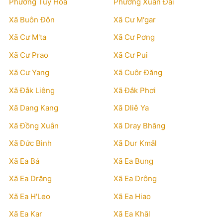
Phường Tuy Hòa
Phường Xuân Đài
Xã Buôn Đôn
Xã Cư M'gar
Xã Cư M'ta
Xã Cư Pơng
Xã Cư Prao
Xã Cư Pui
Xã Cư Yang
Xã Cuôr Đăng
Xã Đắk Liêng
Xã Đắk Phơi
Xã Dang Kang
Xã Dliê Ya
Xã Đồng Xuân
Xã Dray Bhăng
Xã Đức Bình
Xã Dur Kmăl
Xã Ea Bá
Xã Ea Bung
Xã Ea Drăng
Xã Ea Drông
Xã Ea H'Leo
Xã Ea Hiao
Xã Ea Kar
Xã Ea Khăl