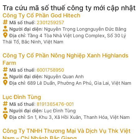
Tra cứu mã số thuế công ty mới cập nhật
Công Ty Cổ Phần God Hitech
Mã số thuế
:
2301259257
Người đại diện
:
Nguyễn Trọng Longnguyễn Đức Bằng
Địa chỉ
:
Tầng 4 Tòa Nhà Việt Long Complex, Số 30 Lý
Thái Tổ, Bắc Ninh, Việt Nam
Công Ty Cổ Phần Nông Nghiệp Xanh Highlands
Farm
Mã số thuế
:
6001758950
Người đại diện
:
Nguyễn Quan Anh
Địa chỉ
:
689 Lê Duẩn, Phường An Phú, Gia Lai, Việt Nam
Lục Đình Tùng
Mã số thuế
:
8191365476-001
Người đại diện
:
Lục Đình Tùng
Địa chỉ
:
Sn 1, Khu 3, Xã Hồi Xuân, Thanh Hóa, Việt Nam
Công Ty TNHH Thương Mại Và Dịch Vụ Thk Việt
Nam – Chi Nhánh Bắc Giang