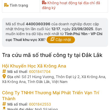
Không hoạt động tại địa chỉ đã
Tình trạng
đăng ký
Mã số thuế
4400360396
của doanh nghiệp được cập
nhật thông tin lần cuối lúc
12:17
, ngày
23/09/2025
. Bạn
muốn kiểm tra dữ liệu mới nhất từ
Tỉnh Phú Yên - VP Chi
cục Thuế khu vực XIII
?
Cập nhật
Tra cứu mã số thuế công ty tại Đắk Lắk
Hội Khuyến Học Xã Krông Ana
Mã số thuế
:
6001841704
Địa chỉ
:
Số 21 Hùng Vương, Thôn Đạt Lý 2, Xã Krông Ana,
Xã Krông Ana, Tỉnh Đắk Lắk, Việt Nam
Công Ty TNHH Thương Mại Phát Triển Vạn Trí
Thành
Mã số thuế
:
6001842553
Người đại diện
:
Ngô Sỹ Hùng