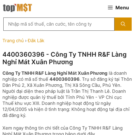
Chuyển
Menu
đến
nội
Tìm
dung
kiếm
MST
theo
Trang chủ
›
Đắk Lắk
tên
công
4400360396 - Công Ty TNHH R&F Làng
ty,
Nghỉ Mát Xuân Phương
người
đại
Công Ty TNHH R&F Làng Nghỉ Mát Xuân Phương
là doanh
diện
nghiệp có mã số thuế
4400360396
. Trụ sở đăng ký tại Thôn
hoặc
Dân Phú 2, Xã Xuân Phương, Thị Xã Sông Cầu, Phú Yên.
mã
Người đại diện theo pháp luật là Trần Thị Thanh Lê. Doanh
số
nghiệp được quản lý thuế bởi Tỉnh Phú Yên - VP Chi cục
thuế
Thuế khu vực XIII. Doanh nghiệp hoạt động từ ngày
...
12/04/2005 và hiện ở tình trạng: Không hoạt động tại địa chỉ
đã đăng ký.
Xem ngay thông tin chi tiết của Công Ty TNHH R&F Làng
Nghỉ Mát Xuân Phương trong bảng dưới đây.