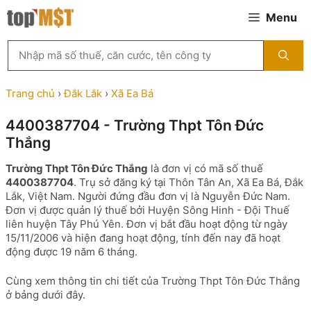
Chuyển
Menu
đến
nội
Tìm
dung
kiếm
MST
theo
Trang chủ
›
Đắk Lắk
›
Xã Ea Bá
tên
công
4400387704 - Trường Thpt Tôn Đức
ty,
Thắng
người
đại
Trường Thpt Tôn Đức Thắng
là đơn vị có mã số thuế
diện
4400387704
. Trụ sở đăng ký tại Thôn Tân An, Xã Ea Bá, Đắk
hoặc
Lắk, Việt Nam. Người đứng đầu đơn vị là Nguyễn Đức Nam.
mã
Đơn vị được quản lý thuế bởi Huyện Sông Hinh - Đội Thuế
số
liên huyện Tây Phú Yên. Đơn vị bắt đầu hoạt động từ ngày
thuế
15/11/2006 và hiện đang hoạt động, tính đến nay đã hoạt
...
động được 19 năm 6 tháng.
Cùng xem thông tin chi tiết của Trường Thpt Tôn Đức Thắng
ở bảng dưới đây.