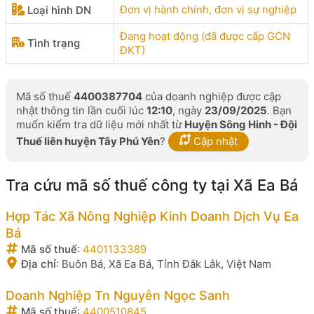
Đơn vị hành chính, đơn vị sự nghiệp
Loại hình DN
Đang hoạt động (đã được cấp GCN
Tình trạng
ĐKT)
Mã số thuế
4400387704
của doanh nghiệp được cập
nhật thông tin lần cuối lúc
12:10
, ngày
23/09/2025
. Bạn
muốn kiểm tra dữ liệu mới nhất từ
Huyện Sông Hinh - Đội
Thuế liên huyện Tây Phú Yên
?
Cập nhật
Tra cứu mã số thuế công ty tại Xã Ea Bá
Hợp Tác Xã Nông Nghiệp Kinh Doanh Dịch Vụ Ea
Bá
Mã số thuế
:
4401133389
Địa chỉ
:
Buôn Bá, Xã Ea Bá, Tỉnh Đắk Lắk, Việt Nam
Doanh Nghiệp Tn Nguyễn Ngọc Sanh
Mã số thuế
:
4400510845