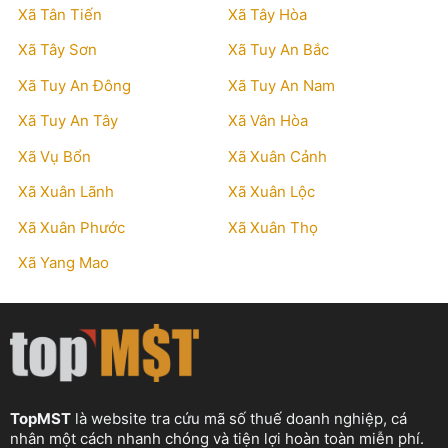
Xã Tân Tiến
Xã Tây Hòa
Xã Tây Sơn
Xã Tuy An Bắc
Xã Tuy An Đông
Xã Tuy An Nam
Xã Tuy An Tây
Xã Vân Hòa
Xã Vụ Bổn
Xã Xuân Cảnh
Xã Xuân Lãnh
Xã Xuân Lộc
Xã Xuân Phước
Xã Xuân Thọ
Xã Yang Mao
TopMST
là website tra cứu mã số thuế doanh nghiệp, cá
nhân một cách nhanh chóng và tiện lợi hoàn toàn miễn phí.