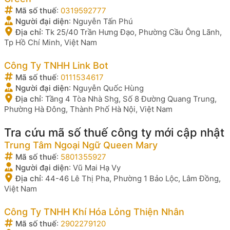
Mã số thuế
:
0319592777
Người đại diện
:
Nguyễn Tấn Phú
Địa chỉ
:
Tk 25/40 Trần Hưng Đạo, Phường Cầu Ông Lãnh,
Tp Hồ Chí Minh, Việt Nam
Công Ty TNHH Link Bot
Mã số thuế
:
0111534617
Người đại diện
:
Nguyễn Quốc Hùng
Địa chỉ
:
Tầng 4 Tòa Nhà Shg, Số 8 Đường Quang Trung,
Phường Hà Đông, Thành Phố Hà Nội, Việt Nam
Tra cứu mã số thuế công ty mới cập nhật
Trung Tâm Ngoại Ngữ Queen Mary
Mã số thuế
:
5801355927
Người đại diện
:
Vũ Mai Hạ Vy
Địa chỉ
:
44-46 Lê Thị Pha, Phường 1 Bảo Lộc, Lâm Đồng,
Việt Nam
Công Ty TNHH Khí Hóa Lỏng Thiện Nhân
Mã số thuế
:
2902279120