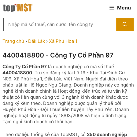
Chuyển
Menu
đến
nội
Tìm
dung
kiếm
MST
theo
Trang chủ
›
Đắk Lắk
›
Xã Phú Hòa 1
tên
công
4400418800 - Công Ty Cổ Phần 97
ty,
người
Công Ty Cổ Phần 97
là doanh nghiệp có mã số thuế
đại
4400418800
. Trụ sở đăng ký tại Lô 19 - Khu Tái Định Cư
diện
N09, Xã Phú Hòa 1, Đắk Lắk, Việt Nam. Người đại diện theo
hoặc
pháp luật là Hồ Ngọc Ngự Giang. Doanh nghiệp này có ngành
mã
nghề kinh doanh chính là Hoạt động kiến trúc và tư vấn kỹ
số
thuật có liên quan cùng với 3 ngành kinh doanh khác được
thuế
đăng ký kèm theo. Doanh nghiệp được quản lý thuế bởi
...
Huyện Phú Hòa - Đội Thuế liên huyện Tây Phú Yên. Doanh
nghiệp hoạt động từ ngày 18/03/2008 và hiện ở tình trạng:
Tạm nghỉ kinh doanh có thời hạn.
Theo dữ liệu thống kê của TopMST, có
250 doanh nghiệp