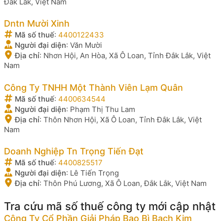
Đắk Lắk, Việt Nam
Dntn Mười Xinh
Mã số thuế
:
4400122433
Người đại diện
:
Văn Mười
Địa chỉ
:
Nhơn Hội, An Hòa, Xã Ô Loan, Tỉnh Đắk Lắk, Việt
Nam
Công Ty TNHH Một Thành Viên Lạm Quân
Mã số thuế
:
4400634544
Người đại diện
:
Phạm Thị Thu Lam
Địa chỉ
:
Thôn Nhơn Hội, Xã Ô Loan, Tỉnh Đắk Lắk, Việt
Nam
Doanh Nghiệp Tn Trọng Tiến Đạt
Mã số thuế
:
4400825517
Người đại diện
:
Lê Tiến Trọng
Địa chỉ
:
Thôn Phú Lương, Xã Ô Loan, Đắk Lắk, Việt Nam
Tra cứu mã số thuế công ty mới cập nhật
Công Ty Cổ Phần Giải Pháp Bao Bì Bạch Kim