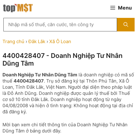
Chuyển
Menu
đến
nội
Tìm
dung
kiếm
MST
theo
Trang chủ
›
Đắk Lắk
›
Xã Ô Loan
tên
công
4400428407 - Doanh Nghiệp Tư Nhân
ty,
Dũng Tâm
người
đại
Doanh Nghiệp Tư Nhân Dũng Tâm
là doanh nghiệp có mã số
diện
thuế
4400428407
. Trụ sở đăng ký tại Thôn Phú Tân, Xã Ô
hoặc
Loan, Tỉnh Đắk Lắk, Việt Nam. Người đại diện theo pháp luật
mã
là Đỗ Anh Dũng. Doanh nghiệp được quản lý thuế bởi Thuế
số
cơ sở 10 tỉnh Đắk Lắk. Doanh nghiệp hoạt động từ ngày
thuế
04/08/2008 và hiện ở tình trạng: Không hoạt động tại địa chỉ
...
đã đăng ký.
Mời bạn xem chi tiết thông tin của Doanh Nghiệp Tư Nhân
Dũng Tâm ở bảng dưới đây.