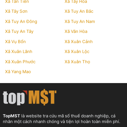
Xã Tân Tiến
Xã Tây Hòa
Xã Tây Sơn
Xã Tuy An Bắc
Xã Tuy An Đông
Xã Tuy An Nam
Xã Tuy An Tây
Xã Vân Hòa
Xã Vụ Bổn
Xã Xuân Cảnh
Xã Xuân Lãnh
Xã Xuân Lộc
Xã Xuân Phước
Xã Xuân Thọ
Xã Yang Mao
TopMST
là website tra cứu mã số thuế doanh nghiệp, cá
nhân một cách nhanh chóng và tiện lợi hoàn toàn miễn phí.