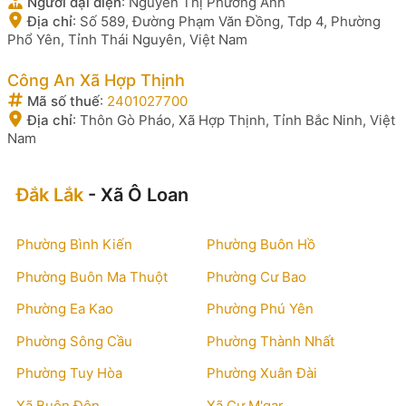
Người đại diện
:
Nguyễn Thị Phương Anh
Địa chỉ
:
Số 589, Đường Phạm Văn Đồng, Tdp 4, Phường
Phổ Yên, Tỉnh Thái Nguyên, Việt Nam
Công An Xã Hợp Thịnh
Mã số thuế
:
2401027700
Địa chỉ
:
Thôn Gò Pháo, Xã Hợp Thịnh, Tỉnh Bắc Ninh, Việt
Nam
Đắk Lắk
- Xã Ô Loan
Phường Bình Kiến
Phường Buôn Hồ
Phường Buôn Ma Thuột
Phường Cư Bao
Phường Ea Kao
Phường Phú Yên
Phường Sông Cầu
Phường Thành Nhất
Phường Tuy Hòa
Phường Xuân Đài
Xã Buôn Đôn
Xã Cư M'gar