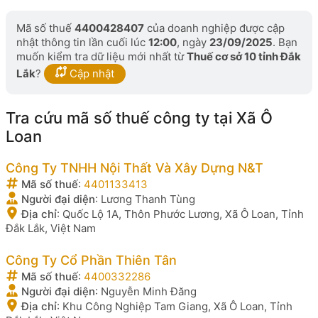
Mã số thuế
4400428407
của doanh nghiệp được cập
nhật thông tin lần cuối lúc
12:00
, ngày
23/09/2025
. Bạn
muốn kiểm tra dữ liệu mới nhất từ
Thuế cơ sở 10 tỉnh Đắk
Lắk
?
Cập nhật
Tra cứu mã số thuế công ty tại Xã Ô
Loan
Công Ty TNHH Nội Thất Và Xây Dựng N&T
Mã số thuế
:
4401133413
Người đại diện
:
Lương Thanh Tùng
Địa chỉ
:
Quốc Lộ 1A, Thôn Phước Lương, Xã Ô Loan, Tỉnh
Đắk Lắk, Việt Nam
Công Ty Cổ Phần Thiên Tân
Mã số thuế
:
4400332286
Người đại diện
:
Nguyễn Minh Đăng
Địa chỉ
:
Khu Công Nghiệp Tam Giang, Xã Ô Loan, Tỉnh