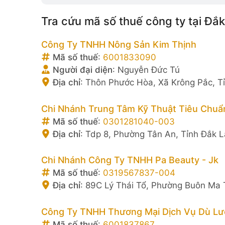
Tra cứu mã số thuế công ty tại Đắk
Công Ty TNHH Nông Sản Kim Thịnh
Mã số thuế
:
6001833090
Người đại diện
:
Nguyễn Đức Tú
Địa chỉ
:
Thôn Phước Hòa, Xã Krông Pắc, T
Chi Nhánh Trung Tâm Kỹ Thuật Tiêu Chuẩ
Mã số thuế
:
0301281040-003
Địa chỉ
:
Tdp 8, Phường Tân An, Tỉnh Đắk L
Chi Nhánh Công Ty TNHH Pa Beauty - Jk
Mã số thuế
:
0319567837-004
Địa chỉ
:
89C Lý Thái Tổ, Phường Buôn Ma T
Công Ty TNHH Thương Mại Dịch Vụ Dù Lư
Mã số thuế
:
6001837867