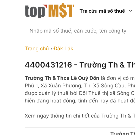
Chuyển
Tra cứu mã số thuế
đến
nội
dung
Tìm
kiếm
Thành phố Hồ Chí Minh
Công ty cổ phần n
MST
Thành phố Hà Nội
Công ty hợp doan
Trang chủ
›
Đắk Lắk
theo
tên
Đồng Nai
Công ty trách nhi
thành viên ngoài 
4400431216 - Trường Th & Th
công
Thành phố Đà Nẵng
ty,
Công ty trách nhi
Trường Th & Thcs Lê Quý Đôn
là đơn vị có 
thành viên trở lên
người
Thành phố Hải Phòng
Phú 1, Xã Xuân Phương, Thị Xã Sông Cầu, Phú
đại
Công ty trách nhi
Thanh Hóa
được quản lý thuế bởi Đội Thuế thị xã Sông 
diện
ngoài NN
hiện đang hoạt động, tính đến nay đã hoạt đ
Bắc Ninh
hoặc
Doanh nghiệp 100
mã
nước ngoài
Nghệ An
Xem ngay thông tin chi tiết của Trường Th &
số
Hộ kinh doanh cá 
thuế
...
Trường T
Nhà nước