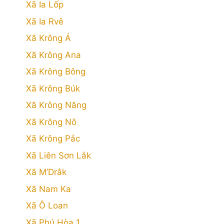
Xã Ia Lốp
Xã Ia Rvê
Xã Krông Á
Xã Krông Ana
Xã Krông Bông
Xã Krông Búk
Xã Krông Năng
Xã Krông Nô
Xã Krông Pắc
Xã Liên Sơn Lắk
Xã M’Drắk
Xã Nam Ka
Xã Ô Loan
Xã Phú Hòa 1