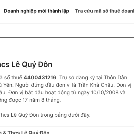
Doanh nghiệp mới thành lập
Tra cứu mã số thuế doan
goài NN
Đang hoạt động
h
Ngừng hoạt động và đã đóng
MST
ệm hữu hạn 1
NN
Ngừng hoạt động nhưng chưa
cs Lê Quý Đôn
hoàn thành thủ tục đóng MST
ệm hữu hạn 2
mã số thuế
4400431216
. Trụ sở đăng ký tại Thôn Dân
 ngoài NN
Không hoạt động tại địa chỉ đã
đăng ký
 Yên. Người đứng đầu đơn vị là Trần Khả Châu. Đơn vị
ệm hữu hạn
Cầu. Đơn vị bắt đầu hoạt động từ ngày 10/10/2008 và
ộng được 17 năm 8 tháng.
% vốn đầu tư
 Thcs Lê Quý Đôn trong bảng dưới đây.
thể
h & Thcs Lê Quý Đôn