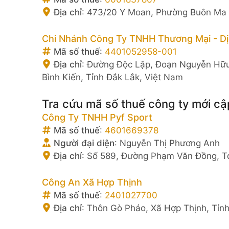
Địa chỉ
:
473/20 Y Moan, Phường Buôn Ma T
Chi Nhánh Công Ty TNHH Thương Mại - Dị
Mã số thuế
:
4401052958-001
Địa chỉ
:
Đường Độc Lập, Đoạn Nguyễn Hữu
Bình Kiến, Tỉnh Đắk Lắk, Việt Nam
Tra cứu mã số thuế công ty mới cậ
Công Ty TNHH Pyf Sport
Mã số thuế
:
4601669378
Người đại diện
:
Nguyễn Thị Phương Anh
Địa chỉ
:
Số 589, Đường Phạm Văn Đồng, Td
Công An Xã Hợp Thịnh
Mã số thuế
:
2401027700
Địa chỉ
:
Thôn Gò Pháo, Xã Hợp Thịnh, Tỉnh