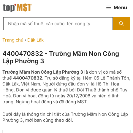
Chuyển
Menu
đến
nội
Tìm
dung
kiếm
MST
theo
Trang chủ
›
Đắk Lắk
tên
công
4400470832 - Trường Mầm Non Công
ty,
Lập Phường 3
người
đại
Trường Mầm Non Công Lập Phường 3
là đơn vị có mã số
diện
thuế
4400470832
. Trụ sở đăng ký tại Hẻm 05 Lê Thánh Tôn,
hoặc
Đắk Lắk, Việt Nam. Người đứng đầu đơn vị là Hồ Thị Hoa
mã
Hồng. Đơn vị được quản lý thuế bởi Đội Thuế thành phố Tuy
số
Hoà. Đơn vị hoạt động từ ngày 20/12/2008 và hiện ở tình
thuế
trạng: Ngừng hoạt động và đã đóng MST.
...
Dưới đây là thông tin chi tiết của Trường Mầm Non Công Lập
Phường 3, mời bạn cùng theo dõi.