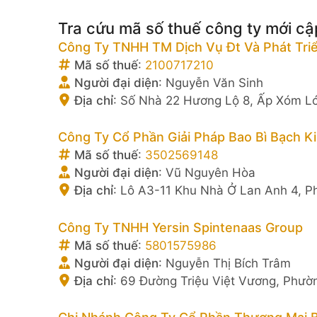
Tra cứu mã số thuế công ty mới cậ
Công Ty TNHH TM Dịch Vụ Đt Và Phát Triể
Mã số thuế
:
2100717210
Người đại diện
:
Nguyễn Văn Sinh
Địa chỉ
:
Số Nhà 22 Hương Lộ 8, Ấp Xóm Lớ
Công Ty Cổ Phần Giải Pháp Bao Bì Bạch K
Mã số thuế
:
3502569148
Người đại diện
:
Vũ Nguyên Hòa
Địa chỉ
:
Lô A3-11 Khu Nhà Ở Lan Anh 4, P
Công Ty TNHH Yersin Spintenaas Group
Mã số thuế
:
5801575986
Người đại diện
:
Nguyễn Thị Bích Trâm
Địa chỉ
:
69 Đường Triệu Việt Vương, Phườ