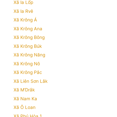
Xã Ia Lốp
Xã Ia Rvê
Xã Krông Á
Xã Krông Ana
Xã Krông Bông
Xã Krông Búk
Xã Krông Năng
Xã Krông Nô
Xã Krông Pắc
Xã Liên Sơn Lắk
Xã M’Drắk
Xã Nam Ka
Xã Ô Loan
Xã Phú Hòa 1