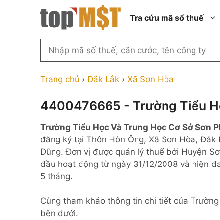
Chuyển
Tra cứu mã số thuế
đến
nội
dung
Tìm
kiếm
Thành phố Hồ Chí Minh
Công ty cổ phần n
MST
Thành phố Hà Nội
Công ty hợp doan
Trang chủ
›
Đắk Lắk
›
Xã Sơn Hòa
theo
tên
Đồng Nai
Công ty trách nhi
thành viên ngoài 
4400476665 - Trường Tiểu H
công
Thành phố Đà Nẵng
ty,
Công ty trách nhi
Trường Tiểu Học Và Trung Học Cơ Sở Sơn 
thành viên trở lên
người
Thành phố Hải Phòng
đăng ký tại Thôn Hòn Ông, Xã Sơn Hòa, Đắk 
đại
Công ty trách nhi
Thanh Hóa
Dũng. Đơn vị được quản lý thuế bởi Huyện Sơ
diện
ngoài NN
đầu hoạt động từ ngày 31/12/2008 và hiện đ
Bắc Ninh
hoặc
Doanh nghiệp 100
5 tháng.
mã
nước ngoài
Nghệ An
số
Hộ kinh doanh cá 
Cùng tham khảo thông tin chi tiết của Trườ
thuế
bên dưới.
...
Nhà nước