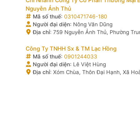
Chi Nhánh Công Ty Cổ Phần Thương Mại 
Nguyễn Ảnh Thủ
Mã số thuế
:
0310471746-180
Người đại diện
:
Nông Văn Dũng
Địa chỉ
:
759 Nguyễn Ảnh Thủ, Phường Trun
Công Ty TNHH Sx & TM Lạc Hồng
Mã số thuế
:
0901244033
Người đại diện
:
Lê Việt Hùng
Địa chỉ
:
Xóm Chùa, Thôn Đại Hạnh, Xã Hoà