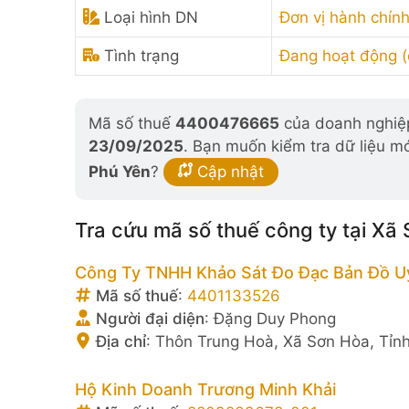
Loại hình DN
Đơn vị hành chính
Tình trạng
Đang hoạt động 
Mã số thuế
4400476665
của doanh nghiệp
23/09/2025
. Bạn muốn kiểm tra dữ liệu m
Phú Yên
?
Cập nhật
Tra cứu mã số thuế công ty tại Xã
Công Ty TNHH Khảo Sát Đo Đạc Bản Đồ U
Mã số thuế
:
4401133526
Người đại diện
:
Đặng Duy Phong
Địa chỉ
:
Thôn Trung Hoà, Xã Sơn Hòa, Tỉn
Hộ Kinh Doanh Trương Minh Khải