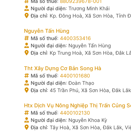
Mã số thuế
:
8809239678-001
Người đại diện
:
Trương Minh Khải
Địa chỉ
:
Kp. Đông Hoà, Xã Sơn Hòa, Tỉnh Đ
Nguyễn Tấn Hùng
Mã số thuế
:
4400353416
Người đại diện
:
Nguyễn Tấn Hùng
Địa chỉ
:
Kp Trung Hoà, Xã Sơn Hòa, Đắk L
Tht Xây Dựng Cơ Bản Song Hà
Mã số thuế
:
4400101680
Người đại diện
:
Đoàn Thạo
Địa chỉ
:
45 Trần Phú, Xã Sơn Hòa, Đắk Lắk
Htx Dịch Vụ Nông Nghiệp Thị Trấn Củng 
Mã số thuế
:
4400102130
Người đại diện
:
Nguyễn Khoa Kỳ
Địa chỉ
:
Tây Hoà, Xã Sơn Hòa, Đắk Lắk, V