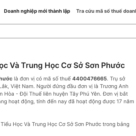
Doanh nghiệp mới thành lập
Tra cứu mã số thuế doan
goài NN
Đang hoạt động
h
Ngừng hoạt động và đã đóng
MST
ệm hữu hạn 1
NN
Ngừng hoạt động nhưng chưa
ọc Và Trung Học Cơ Sở Sơn Phước
hoàn thành thủ tục đóng MST
ệm hữu hạn 2
Phước
là đơn vị có mã số thuế
4400476665
. Trụ sở
 ngoài NN
Không hoạt động tại địa chỉ đã
đăng ký
Lắk, Việt Nam. Người đứng đầu đơn vị là Trương Anh
ệm hữu hạn
n Hòa - Đội Thuế liên huyện Tây Phú Yên. Đơn vị bắt
ang hoạt động, tính đến nay đã hoạt động được 17 năm
% vốn đầu tư
thể
ng Tiểu Học Và Trung Học Cơ Sở Sơn Phước trong bảng