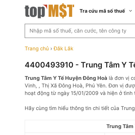
Chuyển
Tra cứu mã số thuế
đến
nội
dung
Tìm
kiếm
Thành phố Hồ Chí Minh
Công ty cổ phần n
MST
Thành phố Hà Nội
Công ty hợp doan
Trang chủ
›
Đắk Lắk
theo
tên
Đồng Nai
Công ty trách nhi
thành viên ngoài 
4400493910 - Trung Tâm Y T
công
Thành phố Đà Nẵng
ty,
Công ty trách nhi
Trung Tâm Y Tế Huyện Đông Hoà
là đơn vị 
thành viên trở lên
người
Thành phố Hải Phòng
Vinh, , Thị Xã Đông Hoà, Phú Yên. Đơn vị đượ
đại
Công ty trách nhi
Thanh Hóa
hoạt động từ ngày 15/01/2009 và hiện ở tìn
diện
ngoài NN
Bắc Ninh
hoặc
Doanh nghiệp 100
Hãy cùng tìm hiểu thông tin chi tiết của Tr
mã
nước ngoài
Nghệ An
số
Hộ kinh doanh cá 
thuế
Trung Tâm 
...
Nhà nước