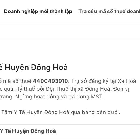
Doanh nghiệp mới thành lập
Tra cứu mã số thuế doan
goài NN
Đang hoạt động
h
Ngừng hoạt động và đã đóng
MST
ệm hữu hạn 1
NN
Ngừng hoạt động nhưng chưa
ế Huyện Đông Hoà
hoàn thành thủ tục đóng MST
ệm hữu hạn 2
có mã số thuế
4400493910
. Trụ sở đăng ký tại Xã Hoà
 ngoài NN
Không hoạt động tại địa chỉ đã
đăng ký
c quản lý thuế bởi Đội Thuế thị xã Đông Hoà. Đơn vị
ệm hữu hạn
h trạng: Ngừng hoạt động và đã đóng MST.
% vốn đầu tư
ung Tâm Y Tế Huyện Đông Hoà qua bảng bên dưới.
thể
Y Tế Huyện Đông Hoà