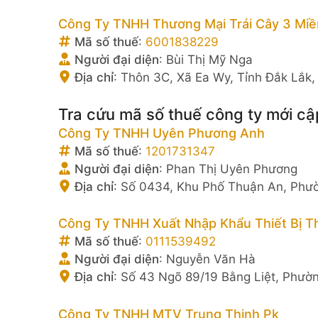
Công Ty TNHH Thương Mại Trái Cây 3 Miề
Mã số thuế
:
6001838229
Người đại diện
:
Bùi Thị Mỹ Nga
Địa chỉ
:
Thôn 3C, Xã Ea Wy, Tỉnh Đắk Lắk,
Tra cứu mã số thuế công ty mới cậ
Công Ty TNHH Uyên Phương Anh
Mã số thuế
:
1201731347
Người đại diện
:
Phan Thị Uyên Phương
Địa chỉ
:
Số 0434, Khu Phố Thuận An, Phườ
Công Ty TNHH Xuất Nhập Khẩu Thiết Bị 
Mã số thuế
:
0111539492
Người đại diện
:
Nguyễn Văn Hà
Địa chỉ
:
Số 43 Ngõ 89/19 Bằng Liệt, Phườn
Công Ty TNHH MTV Trung Thịnh Pk