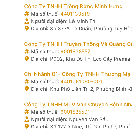
Công Ty TNHH Trồng Rừng Minh Hưng
Mã số thuế
:
4401133519
Người đại diện
:
Lê Minh Trí
Địa chỉ
:
Số 377A Lê Duẩn, Phường Tuy Hòa
Công Ty TNHH Truyền Thông Và Quảng C
Mã số thuế
:
6001838557
Địa chỉ
:
P002, Khu Đô Thị Eco City Premia
Chi Nhánh 01- Công Ty TNHH Thương Mại 
Mã số thuế
:
4401061060-001
Địa chỉ
:
Khu Phố Liên Trì 2, Phường Bình K
Công Ty TNHH MTV Vận Chuyển Bệnh Nhâ
Mã số thuế
:
6001825501
Người đại diện
:
Nguyễn Văn Sáu
Địa chỉ
:
Số 122 Y Nuê, Tổ Dân Phố 7, Phườ