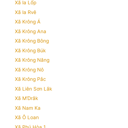
Xã Ia Lốp
Xã Ia Rvê
Xã Krông Á
Xã Krông Ana
Xã Krông Bông
Xã Krông Búk
Xã Krông Năng
Xã Krông Nô
Xã Krông Pắc
Xã Liên Sơn Lắk
Xã M’Drắk
Xã Nam Ka
Xã Ô Loan
Xã Phú Hòa 1