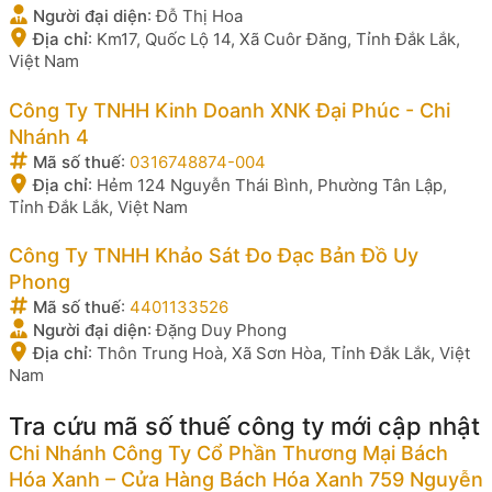
Người đại diện
:
Đỗ Thị Hoa
Địa chỉ
:
Km17, Quốc Lộ 14, Xã Cuôr Đăng, Tỉnh Đắk Lắk,
Việt Nam
Công Ty TNHH Kinh Doanh XNK Đại Phúc - Chi
Nhánh 4
Mã số thuế
:
0316748874-004
Địa chỉ
:
Hẻm 124 Nguyễn Thái Bình, Phường Tân Lập,
Tỉnh Đắk Lắk, Việt Nam
Công Ty TNHH Khảo Sát Đo Đạc Bản Đồ Uy
Phong
Mã số thuế
:
4401133526
Người đại diện
:
Đặng Duy Phong
Địa chỉ
:
Thôn Trung Hoà, Xã Sơn Hòa, Tỉnh Đắk Lắk, Việt
Nam
Tra cứu mã số thuế công ty mới cập nhật
Chi Nhánh Công Ty Cổ Phần Thương Mại Bách
Hóa Xanh – Cửa Hàng Bách Hóa Xanh 759 Nguyễn