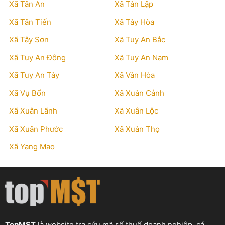
Xã Tân An
Xã Tân Lập
Xã Tân Tiến
Xã Tây Hòa
Xã Tây Sơn
Xã Tuy An Bắc
Xã Tuy An Đông
Xã Tuy An Nam
Xã Tuy An Tây
Xã Vân Hòa
Xã Vụ Bổn
Xã Xuân Cảnh
Xã Xuân Lãnh
Xã Xuân Lộc
Xã Xuân Phước
Xã Xuân Thọ
Xã Yang Mao
TopMST
là website tra cứu mã số thuế doanh nghiệp, cá