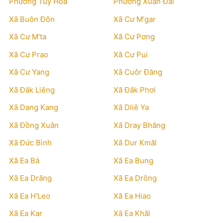
Phường Tuy Hòa
Phường Xuân Đài
Xã Buôn Đôn
Xã Cư M'gar
Xã Cư M'ta
Xã Cư Pơng
Xã Cư Prao
Xã Cư Pui
Xã Cư Yang
Xã Cuôr Đăng
Xã Đắk Liêng
Xã Đắk Phơi
Xã Dang Kang
Xã Dliê Ya
Xã Đồng Xuân
Xã Dray Bhăng
Xã Đức Bình
Xã Dur Kmăl
Xã Ea Bá
Xã Ea Bung
Xã Ea Drăng
Xã Ea Drông
Xã Ea H'Leo
Xã Ea Hiao
Xã Ea Kar
Xã Ea Khăl