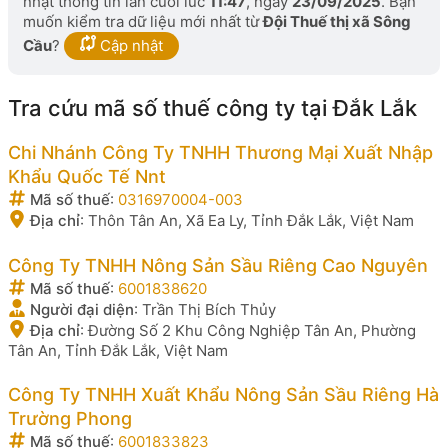
nhật thông tin lần cuối lúc
11:47
, ngày
23/09/2025
. Bạn
muốn kiểm tra dữ liệu mới nhất từ
Đội Thuế thị xã Sông
Cầu
?
Cập nhật
Tra cứu mã số thuế công ty tại Đắk Lắk
Chi Nhánh Công Ty TNHH Thương Mại Xuất Nhập
Khẩu Quốc Tế Nnt
Mã số thuế
:
0316970004-003
Địa chỉ
:
Thôn Tân An, Xã Ea Ly, Tỉnh Đắk Lắk, Việt Nam
Công Ty TNHH Nông Sản Sầu Riêng Cao Nguyên
Mã số thuế
:
6001838620
Người đại diện
:
Trần Thị Bích Thủy
Địa chỉ
:
Đường Số 2 Khu Công Nghiệp Tân An, Phường
Tân An, Tỉnh Đắk Lắk, Việt Nam
Công Ty TNHH Xuất Khẩu Nông Sản Sầu Riêng Hà
Trường Phong
Mã số thuế
:
6001833823