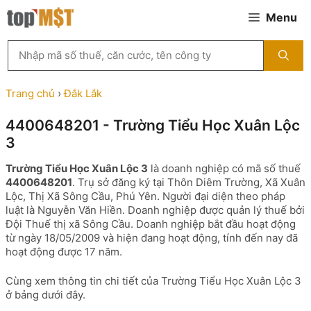
Chuyển
Menu
đến
nội
Tìm
dung
kiếm
MST
theo
Trang chủ
›
Đắk Lắk
tên
công
4400648201 - Trường Tiểu Học Xuân Lộc
ty,
3
người
đại
Trường Tiểu Học Xuân Lộc 3
là doanh nghiệp có mã số thuế
diện
4400648201
. Trụ sở đăng ký tại Thôn Diêm Trường, Xã Xuân
hoặc
Lộc, Thị Xã Sông Cầu, Phú Yên. Người đại diện theo pháp
mã
luật là Nguyễn Văn Hiền. Doanh nghiệp được quản lý thuế bởi
số
Đội Thuế thị xã Sông Cầu. Doanh nghiệp bắt đầu hoạt động
thuế
từ ngày 18/05/2009 và hiện đang hoạt động, tính đến nay đã
...
hoạt động được 17 năm.
Cùng xem thông tin chi tiết của Trường Tiểu Học Xuân Lộc 3
ở bảng dưới đây.