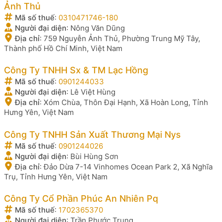
Ảnh Thủ
Mã số thuế
:
0310471746-180
Người đại diện
:
Nông Văn Dũng
Địa chỉ
:
759 Nguyễn Ảnh Thủ, Phường Trung Mỹ Tây,
Thành phố Hồ Chí Minh, Việt Nam
Công Ty TNHH Sx & TM Lạc Hồng
Mã số thuế
:
0901244033
Người đại diện
:
Lê Việt Hùng
Địa chỉ
:
Xóm Chùa, Thôn Đại Hạnh, Xã Hoàn Long, Tỉnh
Hưng Yên, Việt Nam
Công Ty TNHH Sản Xuất Thương Mại Nys
Mã số thuế
:
0901244026
Người đại diện
:
Bùi Hùng Sơn
Địa chỉ
:
Đảo Dừa 7-14 Vinhomes Ocean Park 2, Xã Nghĩa
Trụ, Tỉnh Hưng Yên, Việt Nam
Công Ty Cổ Phần Phúc An Nhiên Pq
Mã số thuế
:
1702365370
Người đại diện
:
Trần Phước Trung