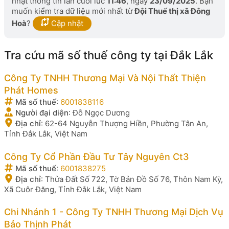
nhật thông tin lần cuối lúc
11:46
, ngày
23/09/2025
. Bạn
muốn kiểm tra dữ liệu mới nhất từ
Đội Thuế thị xã Đông
Hoà
?
Cập nhật
Tra cứu mã số thuế công ty tại Đắk Lắk
Công Ty TNHH Thương Mại Và Nội Thất Thiện
Phát Homes
Mã số thuế
:
6001838116
Người đại diện
:
Đỗ Ngọc Dương
Địa chỉ
:
62-64 Nguyễn Thượng Hiền, Phường Tân An,
Tỉnh Đắk Lắk, Việt Nam
Công Ty Cổ Phần Đầu Tư Tây Nguyên Ct3
Mã số thuế
:
6001838275
Địa chỉ
:
Thửa Đất Số 722, Tờ Bản Đồ Số 76, Thôn Nam Kỳ,
Xã Cuôr Đăng, Tỉnh Đắk Lắk, Việt Nam
Chi Nhánh 1 - Công Ty TNHH Thương Mại Dịch Vụ
Bảo Thịnh Phát