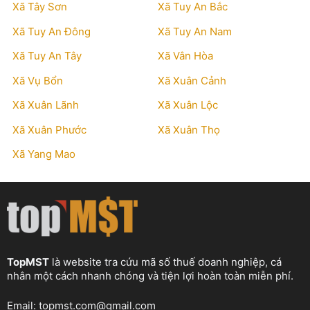
Xã Tây Sơn
Xã Tuy An Bắc
Xã Tuy An Đông
Xã Tuy An Nam
Xã Tuy An Tây
Xã Vân Hòa
Xã Vụ Bổn
Xã Xuân Cảnh
Xã Xuân Lãnh
Xã Xuân Lộc
Xã Xuân Phước
Xã Xuân Thọ
Xã Yang Mao
TopMST
là website tra cứu mã số thuế doanh nghiệp, cá
nhân một cách nhanh chóng và tiện lợi hoàn toàn miễn phí.
Email:
topmst.com@gmail.com