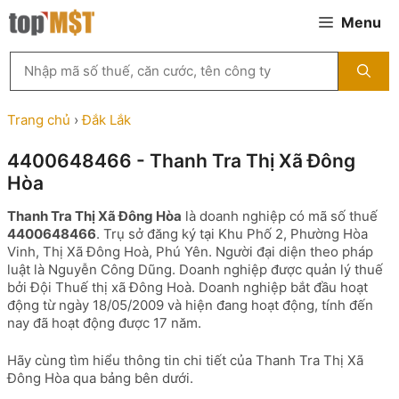
Chuyển
Menu
đến
nội
Tìm
dung
kiếm
MST
theo
Trang chủ
›
Đắk Lắk
tên
công
4400648466 - Thanh Tra Thị Xã Đông
ty,
Hòa
người
đại
Thanh Tra Thị Xã Đông Hòa
là doanh nghiệp có mã số thuế
diện
4400648466
. Trụ sở đăng ký tại Khu Phố 2, Phường Hòa
hoặc
Vinh, Thị Xã Đông Hoà, Phú Yên. Người đại diện theo pháp
mã
luật là Nguyễn Công Dũng. Doanh nghiệp được quản lý thuế
số
bởi Đội Thuế thị xã Đông Hoà. Doanh nghiệp bắt đầu hoạt
thuế
động từ ngày 18/05/2009 và hiện đang hoạt động, tính đến
...
nay đã hoạt động được 17 năm.
Hãy cùng tìm hiểu thông tin chi tiết của Thanh Tra Thị Xã
Đông Hòa qua bảng bên dưới.