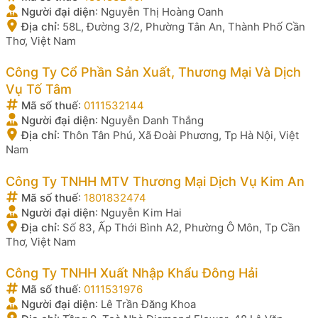
Người đại diện
:
Nguyễn Thị Hoàng Oanh
Địa chỉ
:
58L, Đường 3/2, Phường Tân An, Thành Phố Cần
Thơ, Việt Nam
Công Ty Cổ Phần Sản Xuất, Thương Mại Và Dịch
Vụ Tố Tâm
Mã số thuế
:
0111532144
Người đại diện
:
Nguyễn Danh Thắng
Địa chỉ
:
Thôn Tân Phú, Xã Đoài Phương, Tp Hà Nội, Việt
Nam
Công Ty TNHH MTV Thương Mại Dịch Vụ Kim An
Mã số thuế
:
1801832474
Người đại diện
:
Nguyễn Kim Hai
Địa chỉ
:
Số 83, Ấp Thới Bình A2, Phường Ô Môn, Tp Cần
Thơ, Việt Nam
Công Ty TNHH Xuất Nhập Khẩu Đông Hải
Mã số thuế
:
0111531976
Người đại diện
:
Lê Trần Đăng Khoa