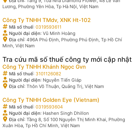
Địa chỉ
:
Tầng 9, Toà Nhà Diamond Flower, 48 Lê Văn
Lương, Phường Yên Hòa, Tp Hà Nội, Việt Nam
Công Ty TNHH TMdv, XNK Ht-102
Mã số thuế
:
0319593611
Người đại diện
:
Vũ Minh Hoàng
Địa chỉ
:
496A Phú Định, Phường Phú Định, Tp Hồ Chí
Minh, Việt Nam
Tra cứu mã số thuế công ty mới cập nhật
Công Ty TNHH Khánh Ngọc Gvn
Mã số thuế
:
3101126082
Người đại diện
:
Nguyễn Tiến Giáp
Địa chỉ
:
Thôn Võ Thuận, Quảng Trị, Việt Nam
Công Ty TNHH Golden Eye (Vietnam)
Mã số thuế
:
0319593604
Người đại diện
:
Hashen Singh Dhillon
Địa chỉ
:
Tầng 8, Số 100 Nguyễn Thị Minh Khai, Phường
Xuân Hòa, Tp Hồ Chí Minh, Việt Nam