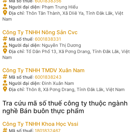
Mã số thuế
:
6001838356
Người đại diện
:
Phạm Trung Hiếu
Địa chỉ
:
Thôn Tân Thành, Xã Dliê Ya, Tỉnh Đắk Lắk, Việt
Nam
Công Ty TNHH Nông Sản Cvc
Mã số thuế
:
6001838331
Người đại diện
:
Nguyễn Thị Dương
Địa chỉ
:
Tổ Dân Phố 13, Xã Pơng Drang, Tỉnh Đắk Lắk, Việt
Nam
Công Ty TNHH TMDV Xuân Nam
Mã số thuế
:
6001838243
Người đại diện
:
Đinh Xuân Nam
Địa chỉ
:
Thôn 8, Xã Pơng Drang, Tỉnh Đắk Lắk, Việt Nam
Tra cứu mã số thuế công ty thuộc ngành
nghề Bán buôn thực phẩm
Công Ty TNHH Khoa Học Vssi
Mã số thuế
:
1801832467