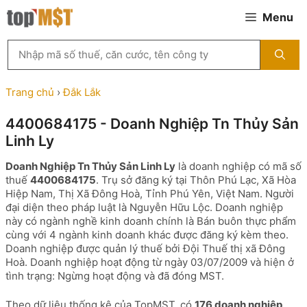
Chuyển
Menu
đến
nội
Tìm
dung
kiếm
MST
theo
Trang chủ
›
Đắk Lắk
tên
công
4400684175 - Doanh Nghiệp Tn Thủy Sản
ty,
Linh Ly
người
đại
Doanh Nghiệp Tn Thủy Sản Linh Ly
là doanh nghiệp có mã số
diện
thuế
4400684175
. Trụ sở đăng ký tại Thôn Phú Lạc, Xã Hòa
hoặc
Hiệp Nam, Thị Xã Đông Hoà, Tỉnh Phú Yên, Việt Nam. Người
mã
đại diện theo pháp luật là Nguyễn Hữu Lộc. Doanh nghiệp
số
này có ngành nghề kinh doanh chính là Bán buôn thực phẩm
thuế
cùng với 4 ngành kinh doanh khác được đăng ký kèm theo.
...
Doanh nghiệp được quản lý thuế bởi Đội Thuế thị xã Đông
Hoà. Doanh nghiệp hoạt động từ ngày 03/07/2009 và hiện ở
tình trạng: Ngừng hoạt động và đã đóng MST.
Theo dữ liệu thống kê của TopMST, có
176 doanh nghiệp