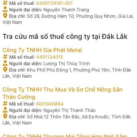
Mã số thuế
:
4400729161-001
Người đại diện
:
Nguyễn Thanh Trang
Địa chỉ
:
Số 26, Đường Hàm Tử, Phường Quy Nhơn, Gia Lai,
Việt Nam
Tra cứu mã số thuế công ty tại Đắk Lắk
Công Ty TNHH Gia Phát Metal
Mã số thuế
:
4401134015
Người đại diện
:
Lương Thị Thùy Trinh
Địa chỉ
:
Khu Phố Phú Đông 1, Phường Phú Yên, Tỉnh Đắk
Lắk, Việt Nam
Công Ty TNHH Thu Mua Và Sơ Chế Nông Sản
Thảo Cường
Mã số thuế
:
6001840884
Người đại diện
:
Nguyễn Thị Thanh Thảo
Địa chỉ
:
Số Nhà 12 Thôn Tân Bắc, Xã Ea Knuếc, Tỉnh Đắk
Lắk, Việt Nam
Công Ty TNHH Thương Mại Tổng Hợp Ngô Sâm