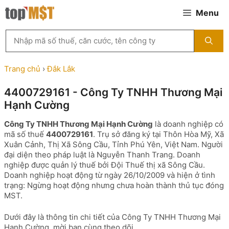
Chuyển
Menu
đến
nội
Tìm
dung
kiếm
MST
theo
Trang chủ
›
Đắk Lắk
tên
công
4400729161 - Công Ty TNHH Thương Mại
ty,
Hạnh Cường
người
đại
Công Ty TNHH Thương Mại Hạnh Cường
là doanh nghiệp có
diện
mã số thuế
4400729161
. Trụ sở đăng ký tại Thôn Hòa Mỹ, Xã
hoặc
Xuân Cảnh, Thị Xã Sông Cầu, Tỉnh Phú Yên, Việt Nam. Người
mã
đại diện theo pháp luật là Nguyễn Thanh Trang. Doanh
số
nghiệp được quản lý thuế bởi Đội Thuế thị xã Sông Cầu.
thuế
Doanh nghiệp hoạt động từ ngày 26/10/2009 và hiện ở tình
...
trạng: Ngừng hoạt động nhưng chưa hoàn thành thủ tục đóng
MST.
Dưới đây là thông tin chi tiết của Công Ty TNHH Thương Mại
Hạnh Cường, mời bạn cùng theo dõi.