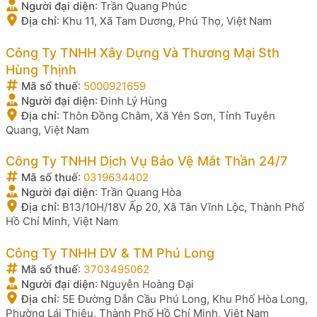
Người đại diện
:
Trần Quang Phúc
Địa chỉ
:
Khu 11, Xã Tam Dương, Phú Thọ, Việt Nam
Công Ty TNHH Xây Dựng Và Thương Mại Sth
Hùng Thịnh
Mã số thuế
:
5000921659
Người đại diện
:
Đinh Lý Hùng
Địa chỉ
:
Thôn Đồng Chằm, Xã Yên Sơn, Tỉnh Tuyên
Quang, Việt Nam
Công Ty TNHH Dịch Vụ Bảo Vệ Mắt Thần 24/7
Mã số thuế
:
0319634402
Người đại diện
:
Trần Quang Hòa
Địa chỉ
:
B13/10H/18V Ấp 20, Xã Tân Vĩnh Lộc, Thành Phố
Hồ Chí Minh, Việt Nam
Công Ty TNHH DV & TM Phú Long
Mã số thuế
:
3703495062
Người đại diện
:
Nguyễn Hoàng Đại
Địa chỉ
:
5E Đường Dẫn Cầu Phú Long, Khu Phố Hòa Long,
Phường Lái Thiêu, Thành Phố Hồ Chí Minh, Việt Nam