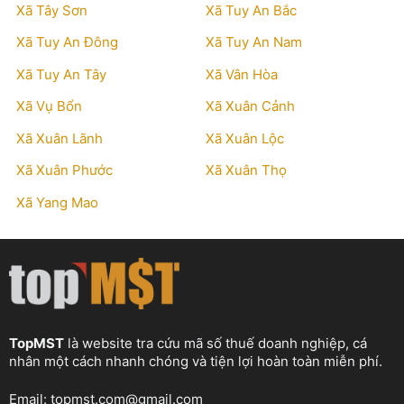
Xã Tây Sơn
Xã Tuy An Bắc
Xã Tuy An Đông
Xã Tuy An Nam
Xã Tuy An Tây
Xã Vân Hòa
Xã Vụ Bổn
Xã Xuân Cảnh
Xã Xuân Lãnh
Xã Xuân Lộc
Xã Xuân Phước
Xã Xuân Thọ
Xã Yang Mao
TopMST
là website tra cứu mã số thuế doanh nghiệp, cá
nhân một cách nhanh chóng và tiện lợi hoàn toàn miễn phí.
Email:
topmst.com@gmail.com