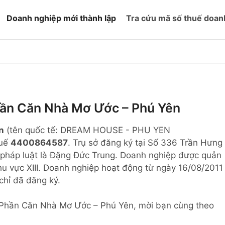
Doanh nghiệp mới thành lập
Tra cứu mã số thuế doan
goài NN
Đang hoạt động
h
Ngừng hoạt động và đã đóng
MST
ệm hữu hạn 1
NN
Ngừng hoạt động nhưng chưa
ần Căn Nhà Mơ Ước – Phú Yên
hoàn thành thủ tục đóng MST
ệm hữu hạn 2
n
(tên quốc tế: DREAM HOUSE - PHU YEN
 ngoài NN
Không hoạt động tại địa chỉ đã
đăng ký
huế
4400864587
. Trụ sở đăng ký tại Số 336 Trần Hưng
ệm hữu hạn
 pháp luật là Đặng Đức Trung. Doanh nghiệp được quản
hu vực XIII. Doanh nghiệp hoạt động từ ngày 16/08/2011
% vốn đầu tư
 chỉ đã đăng ký.
thể
Cổ Phần Căn Nhà Mơ Ước – Phú Yên, mời bạn cùng theo