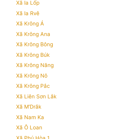
Xã Ia Lốp
Xã Ia Rvê
Xã Krông Á
Xã Krông Ana
Xã Krông Bông
Xã Krông Búk
Xã Krông Năng
Xã Krông Nô
Xã Krông Pắc
Xã Liên Sơn Lắk
Xã M’Drắk
Xã Nam Ka
Xã Ô Loan
Xã Phú Hòa 1