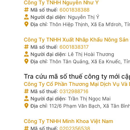
Công Ty TNHH Nguyễn Như Ý
Mã số thuế
:
6001838388
Người đại diện
:
Nguyễn Thị Ý
Địa chỉ
:
Thôn Hiệp Thịnh, Xã Ea M’droh, T
Công Ty TNHH Xuất Nhâp Khẩu Nông Sản 
Mã số thuế
:
6001838317
Người đại diện
:
Lê Thị Hoài Thương
Địa chỉ
:
Thôn Tân Quảng, Xã Ea Knuếc, Tỉ
Tra cứu mã số thuế công ty mới cậ
Công Ty Cổ Phần Thương Mại Dịch Vụ Và D
Mã số thuế
:
0312988716
Người đại diện
:
Trần Thị Ngọc Mai
Địa chỉ
:
112/6 Phạm Văn Bạch, Xã Tân Bìn
Công Ty TNHH Minh Khoa Việt Nam
Mã số thuế
:
0202356538