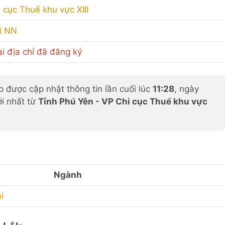
 cục Thuế khu vực XIII
i NN
i địa chỉ đã đăng ký
 được cập nhật thông tin lần cuối lúc
11:28
, ngày
ới nhất từ
Tỉnh Phú Yên - VP Chi cục Thuế khu vực
Ngành
i