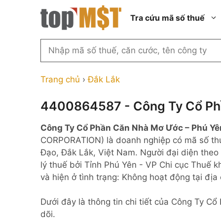
Chuyển
Tra cứu mã số thuế
đến
nội
dung
Tìm
kiếm
Thành phố Hồ Chí Minh
Công ty cổ phần n
MST
Thành phố Hà Nội
Công ty hợp doan
Trang chủ
›
Đắk Lắk
theo
tên
Đồng Nai
Công ty trách nhi
thành viên ngoài 
4400864587 - Công Ty Cổ Ph
công
Thành phố Đà Nẵng
ty,
Công ty trách nhi
Công Ty Cổ Phần Căn Nhà Mơ Ước – Phú Yê
thành viên trở lên
người
Thành phố Hải Phòng
CORPORATION) là doanh nghiệp có mã số t
đại
Công ty trách nhi
Thanh Hóa
Đạo, Đắk Lắk, Việt Nam. Người đại diện theo
diện
ngoài NN
lý thuế bởi Tỉnh Phú Yên - VP Chi cục Thuế k
Bắc Ninh
hoặc
Doanh nghiệp 100
và hiện ở tình trạng: Không hoạt động tại địa
mã
nước ngoài
Nghệ An
số
Hộ kinh doanh cá 
Dưới đây là thông tin chi tiết của Công Ty 
thuế
dõi.
...
Nhà nước