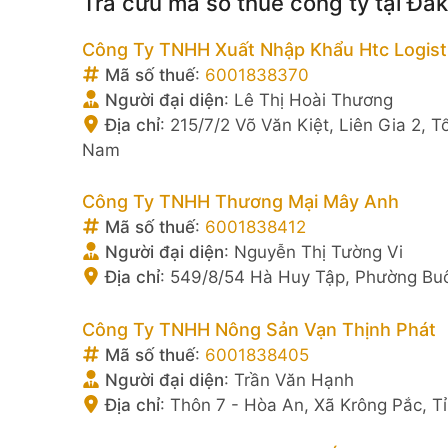
Tra cứu mã số thuế công ty tại Đắk
Công Ty TNHH Xuất Nhập Khẩu Htc Logist
Mã số thuế
:
6001838370
Người đại diện
:
Lê Thị Hoài Thương
Địa chỉ
:
215/7/2 Võ Văn Kiệt, Liên Gia 2, 
Nam
Công Ty TNHH Thương Mại Mây Anh
Mã số thuế
:
6001838412
Người đại diện
:
Nguyễn Thị Tường Vi
Địa chỉ
:
549/8/54 Hà Huy Tập, Phường Buô
Công Ty TNHH Nông Sản Vạn Thịnh Phát
Mã số thuế
:
6001838405
Người đại diện
:
Trần Văn Hạnh
Địa chỉ
:
Thôn 7 - Hòa An, Xã Krông Pắc, T