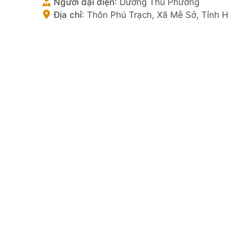
Người đại diện
:
Dương Thu Phương
Địa chỉ
:
Thôn Phú Trạch, Xã Mễ Sở, Tỉnh 