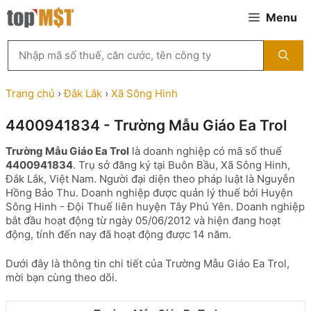
Chuyển
Menu
đến
nội
Tìm
dung
kiếm
MST
theo
Trang chủ
›
Đắk Lắk
›
Xã Sông Hinh
tên
công
4400941834 - Trường Mẫu Giáo Ea Trol
ty,
người
Trường Mẫu Giáo Ea Trol
là doanh nghiệp có mã số thuế
đại
4400941834
. Trụ sở đăng ký tại Buôn Bầu, Xã Sông Hinh,
diện
Đắk Lắk, Việt Nam. Người đại diện theo pháp luật là Nguyễn
hoặc
Hồng Bảo Thu. Doanh nghiệp được quản lý thuế bởi Huyện
mã
Sông Hinh - Đội Thuế liên huyện Tây Phú Yên. Doanh nghiệp
số
bắt đầu hoạt động từ ngày 05/06/2012 và hiện đang hoạt
thuế
động, tính đến nay đã hoạt động được 14 năm.
...
Dưới đây là thông tin chi tiết của Trường Mẫu Giáo Ea Trol,
mời bạn cùng theo dõi.