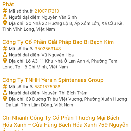
Phát
Mã số thuế
:
2100717210
Người đại diện
:
Nguyễn Văn Sinh
Địa chỉ
:
Số Nhà 22 Hương Lộ 8, Ấp Xóm Lớn, Xã Cầu Kè,
Tỉnh Vĩnh Long, Việt Nam
Công Ty Cổ Phần Giải Pháp Bao Bì Bạch Kim
Mã số thuế
:
3502569148
Người đại diện
:
Vũ Nguyên Hòa
Địa chỉ
:
Lô A3-11 Khu Nhà Ở Lan Anh 4, Phường Tam
Long, Tp Hồ Chí Minh, Việt Nam
Công Ty TNHH Yersin Spintenaas Group
Mã số thuế
:
5801575986
Người đại diện
:
Nguyễn Thị Bích Trâm
Địa chỉ
:
69 Đường Triệu Việt Vương, Phường Xuân Hương
- Đà Lạt, Tỉnh Lâm Đồng, Việt Nam
Chi Nhánh Công Ty Cổ Phần Thương Mại Bách
Hóa Xanh – Cửa Hàng Bách Hóa Xanh 759 Nguyễn