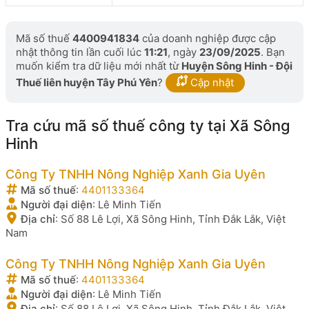
Mã số thuế
4400941834
của doanh nghiệp được cập
nhật thông tin lần cuối lúc
11:21
, ngày
23/09/2025
. Bạn
muốn kiểm tra dữ liệu mới nhất từ
Huyện Sông Hinh - Đội
Thuế liên huyện Tây Phú Yên
?
Cập nhật
Tra cứu mã số thuế công ty tại Xã Sông
Hinh
Công Ty TNHH Nông Nghiệp Xanh Gia Uyên
Mã số thuế
:
4401133364
Người đại diện
:
Lê Minh Tiến
Địa chỉ
:
Số 88 Lê Lợi, Xã Sông Hinh, Tỉnh Đắk Lắk, Việt
Nam
Công Ty TNHH Nông Nghiệp Xanh Gia Uyên
Mã số thuế
:
4401133364
Người đại diện
:
Lê Minh Tiến
Địa chỉ
:
Số 88 Lê Lợi, Xã Sông Hinh, Tỉnh Đắk Lắk, Việt