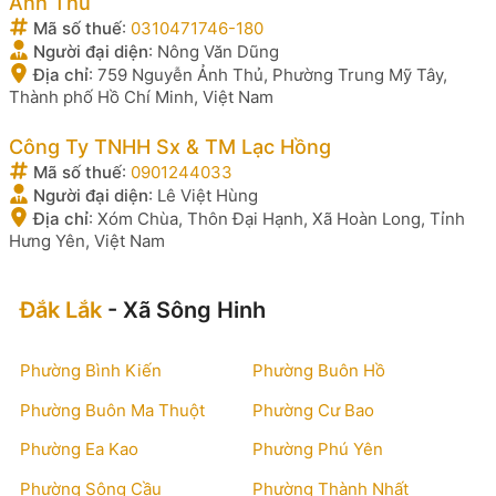
Ảnh Thủ
Mã số thuế
:
0310471746-180
Người đại diện
:
Nông Văn Dũng
Địa chỉ
:
759 Nguyễn Ảnh Thủ, Phường Trung Mỹ Tây,
Thành phố Hồ Chí Minh, Việt Nam
Công Ty TNHH Sx & TM Lạc Hồng
Mã số thuế
:
0901244033
Người đại diện
:
Lê Việt Hùng
Địa chỉ
:
Xóm Chùa, Thôn Đại Hạnh, Xã Hoàn Long, Tỉnh
Hưng Yên, Việt Nam
Đắk Lắk
- Xã Sông Hinh
Phường Bình Kiến
Phường Buôn Hồ
Phường Buôn Ma Thuột
Phường Cư Bao
Phường Ea Kao
Phường Phú Yên
Phường Sông Cầu
Phường Thành Nhất