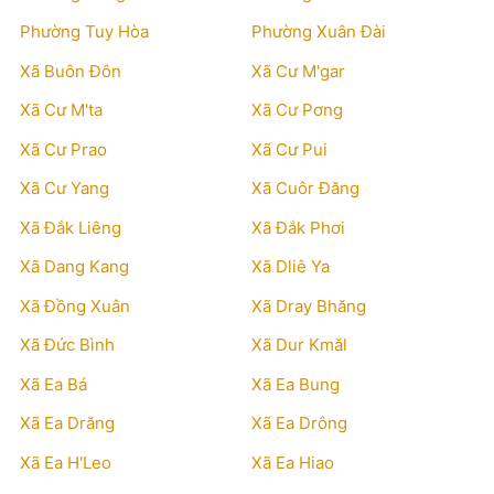
Phường Tuy Hòa
Phường Xuân Đài
Xã Buôn Đôn
Xã Cư M'gar
Xã Cư M'ta
Xã Cư Pơng
Xã Cư Prao
Xã Cư Pui
Xã Cư Yang
Xã Cuôr Đăng
Xã Đắk Liêng
Xã Đắk Phơi
Xã Dang Kang
Xã Dliê Ya
Xã Đồng Xuân
Xã Dray Bhăng
Xã Đức Bình
Xã Dur Kmăl
Xã Ea Bá
Xã Ea Bung
Xã Ea Drăng
Xã Ea Drông
Xã Ea H'Leo
Xã Ea Hiao