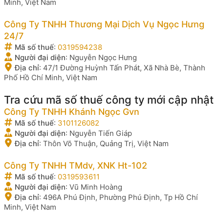
Minh, Việt Nam
Công Ty TNHH Thương Mại Dịch Vụ Ngọc Hưng
24/7
Mã số thuế
:
0319594238
Người đại diện
:
Nguyễn Ngọc Hưng
Địa chỉ
:
47/1 Đường Huỳnh Tấn Phát, Xã Nhà Bè, Thành
Phố Hồ Chí Minh, Việt Nam
Tra cứu mã số thuế công ty mới cập nhật
Công Ty TNHH Khánh Ngọc Gvn
Mã số thuế
:
3101126082
Người đại diện
:
Nguyễn Tiến Giáp
Địa chỉ
:
Thôn Võ Thuận, Quảng Trị, Việt Nam
Công Ty TNHH TMdv, XNK Ht-102
Mã số thuế
:
0319593611
Người đại diện
:
Vũ Minh Hoàng
Địa chỉ
:
496A Phú Định, Phường Phú Định, Tp Hồ Chí
Minh, Việt Nam