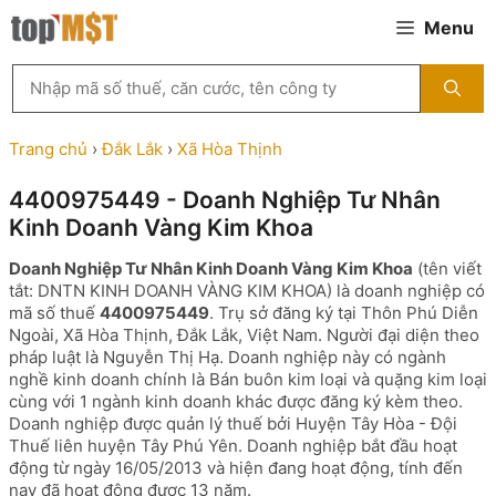
Chuyển
Menu
đến
nội
Tìm
dung
kiếm
MST
theo
Trang chủ
›
Đắk Lắk
›
Xã Hòa Thịnh
tên
công
4400975449 - Doanh Nghiệp Tư Nhân
ty,
Kinh Doanh Vàng Kim Khoa
người
đại
Doanh Nghiệp Tư Nhân Kinh Doanh Vàng Kim Khoa
(tên viết
diện
tắt: DNTN KINH DOANH VÀNG KIM KHOA) là doanh nghiệp có
hoặc
mã số thuế
4400975449
. Trụ sở đăng ký tại Thôn Phú Diễn
mã
Ngoài, Xã Hòa Thịnh, Đắk Lắk, Việt Nam. Người đại diện theo
số
pháp luật là Nguyễn Thị Hạ. Doanh nghiệp này có ngành
thuế
nghề kinh doanh chính là Bán buôn kim loại và quặng kim loại
...
cùng với 1 ngành kinh doanh khác được đăng ký kèm theo.
Doanh nghiệp được quản lý thuế bởi Huyện Tây Hòa - Đội
Thuế liên huyện Tây Phú Yên. Doanh nghiệp bắt đầu hoạt
động từ ngày 16/05/2013 và hiện đang hoạt động, tính đến
nay đã hoạt động được 13 năm.