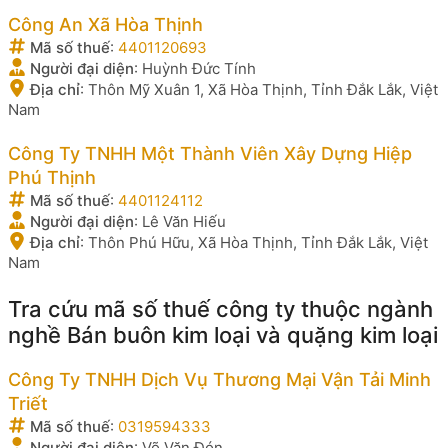
Công An Xã Hòa Thịnh
Mã số thuế
:
4401120693
Người đại diện
:
Huỳnh Đức Tính
Địa chỉ
:
Thôn Mỹ Xuân 1, Xã Hòa Thịnh, Tỉnh Đắk Lắk, Việt
Nam
Công Ty TNHH Một Thành Viên Xây Dựng Hiệp
Phú Thịnh
Mã số thuế
:
4401124112
Người đại diện
:
Lê Văn Hiếu
Địa chỉ
:
Thôn Phú Hữu, Xã Hòa Thịnh, Tỉnh Đắk Lắk, Việt
Nam
Tra cứu mã số thuế công ty thuộc ngành
nghề Bán buôn kim loại và quặng kim loại
Công Ty TNHH Dịch Vụ Thương Mại Vận Tải Minh
Triết
Mã số thuế
:
0319594333
Người đại diện
:
Võ Văn Đón