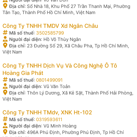
Địa chỉ
:
Số Nhà 18, Khu Phố 27 Trần Thanh Mại, Phường
Tân Tạo, Thành Phố Hồ Chí Minh, Việt Nam
Công Ty TNHH TMDV Xd Ngân Châu
Mã số thuế
:
3502585799
Người đại diện
:
Hồ Võ Thùy Ngân
Địa chỉ
:
23 Đường Số 29, Xã Châu Pha, Tp Hồ Chí Minh,
Việt Nam
Công Ty TNHH Dịch Vụ Và Công Nghệ Ô Tô
Hoàng Gia Phát
Mã số thuế
:
0801499091
Người đại diện
:
Vũ Văn Toản
Địa chỉ
:
Thôn Lý Dương, Xã Kẻ Sặt, Thành Phố Hải Phòng,
Việt Nam
Công Ty TNHH TMdv, XNK Ht-102
Mã số thuế
:
0319593611
Người đại diện
:
Vũ Minh Hoàng
Địa chỉ
:
496A Phú Định, Phường Phú Định, Tp Hồ Chí