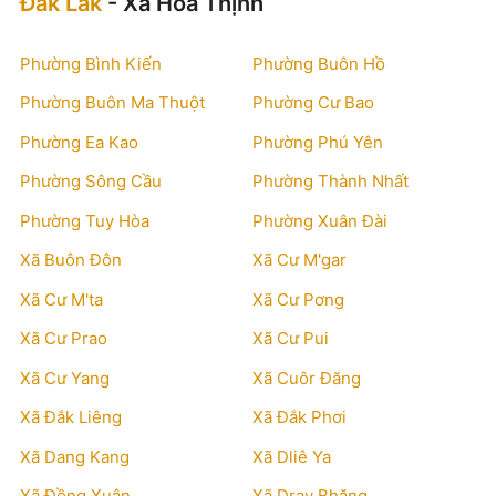
Đắk Lắk
- Xã Hòa Thịnh
Phường Bình Kiến
Phường Buôn Hồ
Phường Buôn Ma Thuột
Phường Cư Bao
Phường Ea Kao
Phường Phú Yên
Phường Sông Cầu
Phường Thành Nhất
Phường Tuy Hòa
Phường Xuân Đài
Xã Buôn Đôn
Xã Cư M'gar
Xã Cư M'ta
Xã Cư Pơng
Xã Cư Prao
Xã Cư Pui
Xã Cư Yang
Xã Cuôr Đăng
Xã Đắk Liêng
Xã Đắk Phơi
Xã Dang Kang
Xã Dliê Ya
Xã Đồng Xuân
Xã Dray Bhăng