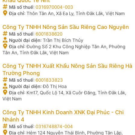
Khẩu Quốc Tế Nnt
Mã số thuế
:
0316970004-003
Địa chỉ
:
Thôn Tân An, Xã Ea Ly, Tỉnh Đắk Lắk, Việt Nam
Công Ty TNHH Nông Sản Sầu Riêng Cao Nguyên
Mã số thuế
:
6001838620
Người đại diện
:
Trần Thị Bích Thủy
Địa chỉ
:
Đường Số 2 Khu Công Nghiệp Tân An, Phường
Tân An, Tỉnh Đắk Lắk, Việt Nam
Công Ty TNHH Xuất Khẩu Nông Sản Sầu Riêng Hà
Trường Phong
Mã số thuế
:
6001833823
Người đại diện
:
Đỗ Thị Hoa
Địa chỉ
:
Km17, Quốc Lộ 14, Xã Cuôr Đăng, Tỉnh Đắk Lắk,
Việt Nam
Công Ty TNHH Kinh Doanh XNK Đại Phúc - Chi
Nhánh 4
Mã số thuế
:
0316748874-004
Địa chỉ
:
Hẻm 124 Nguyễn Thái Bình, Phường Tân Lập,