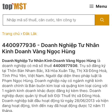
Chuyển
Menu
đến
nội
Tìm
dung
kiếm
MST
theo
Trang chủ
›
Đắk Lắk
tên
công
4400977936 - Doanh Nghiệp Tư Nhân
ty,
Kinh Doanh Vàng Ngọc Hùng
người
đại
Doanh Nghiệp Tư Nhân Kinh Doanh Vàng Ngọc Hùng
là
diện
doanh nghiệp có mã số thuế
4400977936
. Trụ sở đăng ký
hoặc
tại Thôn Bàn Nham Bắc, Xã Hòa Xuân Tây, Thị Xã Đông Hoà,
mã
Tỉnh Phú Yên, Việt Nam. Người đại diện theo pháp luật là
số
Phạm Ngọc Hùng. Doanh nghiệp này có ngành nghề kinh
thuế
doanh chính là Bán buôn kim loại và quặng kim loại cùng với
...
1 ngành kinh doanh khác được đăng ký kèm theo. Doanh
nghiệp được quản lý thuế bởi Đội Thuế thị xã Đông Hoà.
Doanh nghiệp bắt đầu hoạt động từ ngày 28/06/2013 và hiện
đang hoạt động, tính đến nay đã hoạt động được 12 năm 11
tháng.