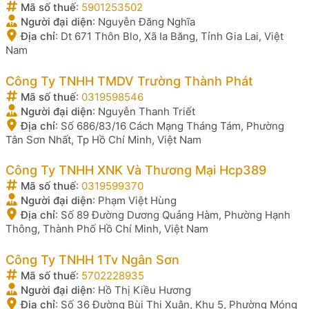
Mã số thuế
:
5901253502
Người đại diện
:
Nguyễn Đăng Nghĩa
Địa chỉ
:
Dt 671 Thôn Blo, Xã Ia Băng, Tỉnh Gia Lai, Việt
Nam
Công Ty TNHH TMDV Trường Thành Phát
Mã số thuế
:
0319598546
Người đại diện
:
Nguyễn Thanh Triết
Địa chỉ
:
Số 686/83/16 Cách Mạng Tháng Tám, Phường
Tân Sơn Nhất, Tp Hồ Chí Minh, Việt Nam
Công Ty TNHH XNK Và Thương Mại Hcp389
Mã số thuế
:
0319599370
Người đại diện
:
Phạm Việt Hùng
Địa chỉ
:
Số 89 Đường Dương Quảng Hàm, Phường Hạnh
Thông, Thành Phố Hồ Chí Minh, Việt Nam
Công Ty TNHH 1Tv Ngân Sơn
Mã số thuế
:
5702228935
Người đại diện
:
Hồ Thị Kiều Hương
Địa chỉ
:
Số 36 Đường Bùi Thị Xuân, Khu 5, Phường Móng