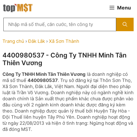
Chuyển
Menu
đến
nội
Tìm
dung
kiếm
MST
theo
Trang chủ
›
Đắk Lắk
›
Xã Sơn Thành
tên
công
4400980537 - Công Ty TNHH Minh Tân
ty,
Thiên Vương
người
đại
Công Ty TNHH Minh Tân Thiên Vương
là doanh nghiệp có
diện
mã số thuế
4400980537
. Trụ sở đăng ký tại Thôn Sơn Thọ,
hoặc
Xã Sơn Thành, Đắk Lắk, Việt Nam. Người đại diện theo pháp
mã
luật là Trần Võ Vương. Doanh nghiệp này có ngành nghề kinh
số
doanh chính là Sản xuất thực phẩm khác chưa được phân vào
thuế
đâu cùng với 2 ngành kinh doanh khác được đăng ký kèm
...
theo. Doanh nghiệp được quản lý thuế bởi Huyện Tây Hòa -
Đội Thuế liên huyện Tây Phú Yên. Doanh nghiệp hoạt động
từ ngày 22/08/2013 và hiện ở tình trạng: Ngừng hoạt động và
đã đóng MST.