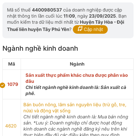
Mã số thuế
4400980537
của doanh nghiệp được cập
nhật thông tin lần cuối lúc
11:09
, ngày
23/09/2025
. Bạn
muốn kiểm tra dữ liệu mới nhất từ
Huyện Tây Hòa - Đội
Thuế liên huyện Tây Phú Yên
?
Cập nhật
Ngành nghề kinh doanh
Mã
Ngành
Sản xuất thực phẩm khác chưa được phân vào
đâu
1079
Chi tiết ngành nghề kinh doanh là: Sản xuất cà
phê.
Bán buôn nông, lâm sản nguyên liệu (trừ gỗ, tre,
nứa) và động vật sống
Chi tiết ngành nghề kinh doanh là: Mua bán nông
sản. *Lưu ý: Doanh nghiệp chỉ được hoạt động
4620
kinh doanh các ngành nghề đăng ký nêu trên khi
thực hiện đầy đủ các điều kiện theo quy định