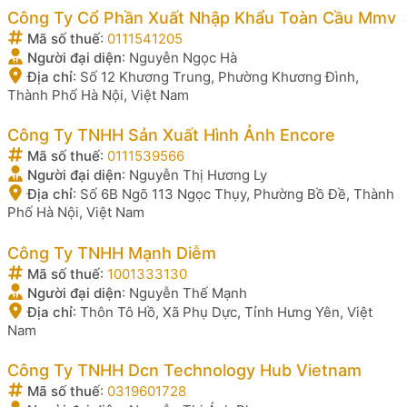
Công Ty Cổ Phần Xuất Nhập Khẩu Toàn Cầu Mmv
Mã số thuế
:
0111541205
Người đại diện
:
Nguyễn Ngọc Hà
Địa chỉ
:
Số 12 Khương Trung, Phường Khương Đình,
Thành Phố Hà Nội, Việt Nam
Công Ty TNHH Sản Xuất Hình Ảnh Encore
Mã số thuế
:
0111539566
Người đại diện
:
Nguyễn Thị Hương Ly
Địa chỉ
:
Số 6B Ngõ 113 Ngọc Thụy, Phường Bồ Đề, Thành
Phố Hà Nội, Việt Nam
Công Ty TNHH Mạnh Diễm
Mã số thuế
:
1001333130
Người đại diện
:
Nguyễn Thế Mạnh
Địa chỉ
:
Thôn Tô Hồ, Xã Phụ Dực, Tỉnh Hưng Yên, Việt
Nam
Công Ty TNHH Dcn Technology Hub Vietnam
Mã số thuế
:
0319601728