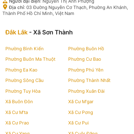
Người đại diện
:
Nguyễn Thị Ánh Phượng
Địa chỉ
:
03 Đường Nguyễn Cơ Thạch, Phường An Khánh,
Thành Phố Hồ Chí Minh, Việt Nam
Đắk Lắk
- Xã Sơn Thành
Phường Bình Kiến
Phường Buôn Hồ
Phường Buôn Ma Thuột
Phường Cư Bao
Phường Ea Kao
Phường Phú Yên
Phường Sông Cầu
Phường Thành Nhất
Phường Tuy Hòa
Phường Xuân Đài
Xã Buôn Đôn
Xã Cư M'gar
Xã Cư M'ta
Xã Cư Pơng
Xã Cư Prao
Xã Cư Pui
Xã Cư Yang
Xã Cuôr Đăng