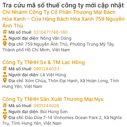
Tra cứu mã số thuế công ty mới cập nhật
Chi Nhánh Công Ty Cổ Phần Thương Mại Bách
Hóa Xanh – Cửa Hàng Bách Hóa Xanh 759 Nguyễn
Ảnh Thủ
Mã số thuế
:
0310471746-180
Người đại diện
:
Nông Văn Dũng
Địa chỉ
:
759 Nguyễn Ảnh Thủ, Phường Trung Mỹ Tây,
Thành phố Hồ Chí Minh, Việt Nam
Công Ty TNHH Sx & TM Lạc Hồng
Mã số thuế
:
0901244033
Người đại diện
:
Lê Việt Hùng
Địa chỉ
:
Xóm Chùa, Thôn Đại Hạnh, Xã Hoàn Long, Tỉnh
Hưng Yên, Việt Nam
Công Ty TNHH Sản Xuất Thương Mại Nys
Mã số thuế
:
0901244026
Người đại diện
:
Bùi Hùng Sơn
Địa chỉ
:
Đảo Dừa 7-14 Vinhomes Ocean Park 2, Xã Nghĩa
Trụ, Tỉnh Hưng Yên, Việt Nam