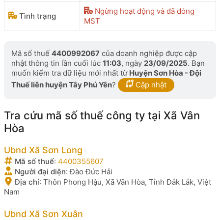
Ngừng hoạt động và đã đóng
Tình trạng
MST
Mã số thuế
4400992067
của doanh nghiệp được cập
nhật thông tin lần cuối lúc
11:03
, ngày
23/09/2025
. Bạn
muốn kiểm tra dữ liệu mới nhất từ
Huyện Sơn Hòa - Đội
Thuế liên huyện Tây Phú Yên
?
Cập nhật
Tra cứu mã số thuế công ty tại Xã Vân
Hòa
Ubnd Xã Sơn Long
Mã số thuế
:
4400355607
Người đại diện
:
Đào Đức Hải
Địa chỉ
:
Thôn Phong Hậu, Xã Vân Hòa, Tỉnh Đắk Lắk, Việt
Nam
Ubnd Xã Sơn Xuân