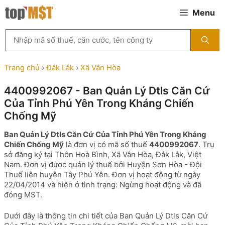
Chuyển
Menu
đến
nội
Tìm
dung
kiếm
MST
theo
Trang chủ
›
Đắk Lắk
›
Xã Vân Hòa
tên
công
4400992067 - Ban Quản Lý Dtls Căn Cứ
ty,
Của Tỉnh Phú Yên Trong Kháng Chiến
người
đại
Chống Mỹ
diện
hoặc
Ban Quản Lý Dtls Căn Cứ Của Tỉnh Phú Yên Trong Kháng
mã
Chiến Chống Mỹ
là đơn vị có mã số thuế
4400992067
. Trụ
số
sở đăng ký tại Thôn Hoà Bình, Xã Vân Hòa, Đắk Lắk, Việt
thuế
Nam. Đơn vị được quản lý thuế bởi Huyện Sơn Hòa - Đội
...
Thuế liên huyện Tây Phú Yên. Đơn vị hoạt động từ ngày
22/04/2014 và hiện ở tình trạng: Ngừng hoạt động và đã
đóng MST.
Dưới đây là thông tin chi tiết của Ban Quản Lý Dtls Căn Cứ