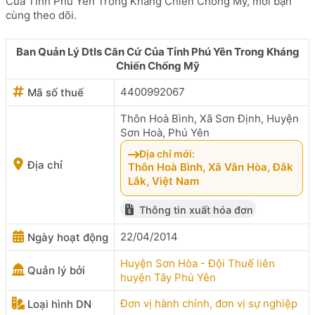
Của Tỉnh Phú Yên Trong Kháng Chiến Chống Mỹ, mời bạn
cùng theo dõi.
Ban Quản Lý Dtls Căn Cứ Của Tỉnh Phú Yên Trong Kháng
Chiến Chống Mỹ
4400992067
Mã số thuế
Thôn Hoà Bình, Xã Sơn Định, Huyện
Sơn Hoà, Phú Yên
Địa chỉ mới:
Địa chỉ
Thôn Hoà Bình, Xã Vân Hòa, Đắk
Lắk, Việt Nam
Thông tin xuất hóa đơn
22/04/2014
Ngày hoạt động
Huyện Sơn Hòa - Đội Thuế liên
Quản lý bởi
huyện Tây Phú Yên
Đơn vị hành chính, đơn vị sự nghiệp
Loại hình DN