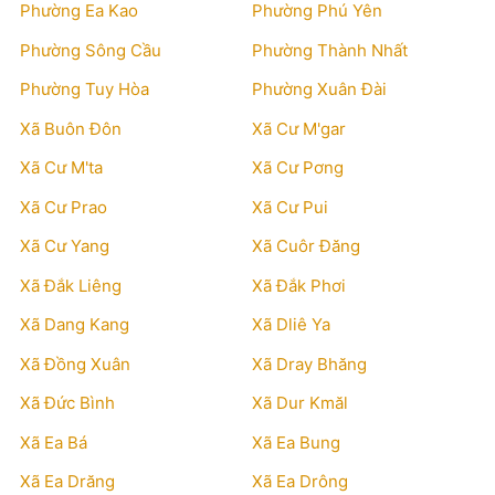
Phường Ea Kao
Phường Phú Yên
Phường Sông Cầu
Phường Thành Nhất
Phường Tuy Hòa
Phường Xuân Đài
Xã Buôn Đôn
Xã Cư M'gar
Xã Cư M'ta
Xã Cư Pơng
Xã Cư Prao
Xã Cư Pui
Xã Cư Yang
Xã Cuôr Đăng
Xã Đắk Liêng
Xã Đắk Phơi
Xã Dang Kang
Xã Dliê Ya
Xã Đồng Xuân
Xã Dray Bhăng
Xã Đức Bình
Xã Dur Kmăl
Xã Ea Bá
Xã Ea Bung
Xã Ea Drăng
Xã Ea Drông