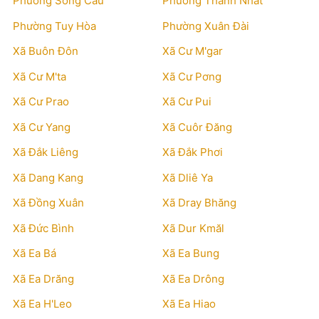
Phường Sông Cầu
Phường Thành Nhất
Phường Tuy Hòa
Phường Xuân Đài
Xã Buôn Đôn
Xã Cư M'gar
Xã Cư M'ta
Xã Cư Pơng
Xã Cư Prao
Xã Cư Pui
Xã Cư Yang
Xã Cuôr Đăng
Xã Đắk Liêng
Xã Đắk Phơi
Xã Dang Kang
Xã Dliê Ya
Xã Đồng Xuân
Xã Dray Bhăng
Xã Đức Bình
Xã Dur Kmăl
Xã Ea Bá
Xã Ea Bung
Xã Ea Drăng
Xã Ea Drông
Xã Ea H'Leo
Xã Ea Hiao