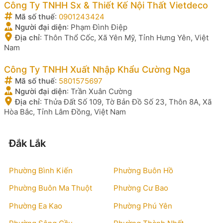
Công Ty TNHH Sx & Thiết Kế Nội Thất Vietdeco
Mã số thuế
:
0901243424
Người đại diện
:
Phạm Đình Điệp
Địa chỉ
:
Thôn Thổ Cốc, Xã Yên Mỹ, Tỉnh Hưng Yên, Việt
Nam
Công Ty TNHH Xuất Nhập Khẩu Cường Nga
Mã số thuế
:
5801575697
Người đại diện
:
Trần Xuân Cường
Địa chỉ
:
Thửa Đất Số 109, Tờ Bản Đồ Số 23, Thôn 8A, Xã
Hòa Bắc, Tỉnh Lâm Đồng, Việt Nam
Đắk Lắk
Phường Bình Kiến
Phường Buôn Hồ
Phường Buôn Ma Thuột
Phường Cư Bao
Phường Ea Kao
Phường Phú Yên