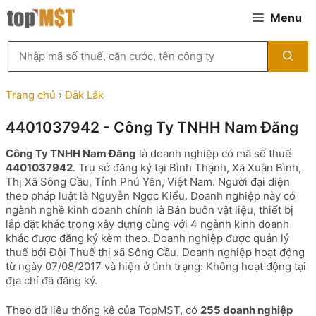
Chuyển
Menu
đến
nội
Tìm
dung
kiếm
MST
theo
Trang chủ
›
Đắk Lắk
tên
công
4401037942 - Công Ty TNHH Nam Đăng
ty,
người
Công Ty TNHH Nam Đăng
là doanh nghiệp có mã số thuế
đại
4401037942
. Trụ sở đăng ký tại Bình Thạnh, Xã Xuân Bình,
diện
Thị Xã Sông Cầu, Tỉnh Phú Yên, Việt Nam. Người đại diện
hoặc
theo pháp luật là Nguyễn Ngọc Kiểu. Doanh nghiệp này có
mã
ngành nghề kinh doanh chính là Bán buôn vật liệu, thiết bị
số
lắp đặt khác trong xây dựng cùng với 4 ngành kinh doanh
thuế
khác được đăng ký kèm theo. Doanh nghiệp được quản lý
...
thuế bởi Đội Thuế thị xã Sông Cầu. Doanh nghiệp hoạt động
từ ngày 07/08/2017 và hiện ở tình trạng: Không hoạt động tại
địa chỉ đã đăng ký.
Theo dữ liệu thống kê của TopMST, có
255 doanh nghiệp