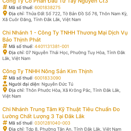
Công Ty Cổ Phần Đầu Tư Tây Nguyên Ct3
Mã số thuế
:
6001838275
Địa chỉ
:
Thửa Đất Số 722, Tờ Bản Đồ Số 76, Thôn Nam Kỳ,
Xã Cuôr Đăng, Tỉnh Đắk Lắk, Việt Nam
Chi Nhánh 1 - Công Ty TNHH Thương Mại Dịch Vụ
Bảo Thịnh Phát
Mã số thuế
:
4401131381-001
Địa chỉ
:
07 Nguyễn Thái Học, Phường Tuy Hòa, Tỉnh Đắk
Lắk, Việt Nam
Công Ty TNHH Nông Sản Kim Thịnh
Mã số thuế
:
6001833090
Người đại diện
:
Nguyễn Đức Tú
Địa chỉ
:
Thôn Phước Hòa, Xã Krông Pắc, Tỉnh Đắk Lắk,
Việt Nam
Chi Nhánh Trung Tâm Kỹ Thuật Tiêu Chuẩn Đo
Lường Chất Lượng 3 Tại Đắk Lắk
Mã số thuế
:
0301281040-003
Địa chỉ
:
Tdp 8, Phường Tân An, Tỉnh Đắk Lắk, Việt Nam