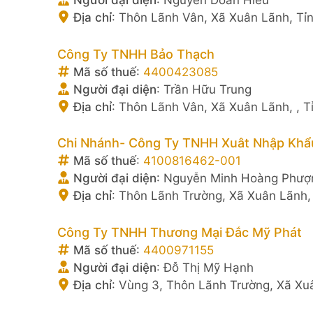
Người đại diện
:
Nguyễn Doãn Hiếu
Địa chỉ
:
Thôn Lãnh Vân, Xã Xuân Lãnh, Tỉ
Công Ty TNHH Bảo Thạch
Mã số thuế
:
4400423085
Người đại diện
:
Trần Hữu Trung
Địa chỉ
:
Thôn Lãnh Vân, Xã Xuân Lãnh, , T
Chi Nhánh- Công Ty TNHH Xuât Nhập Khẩ
Mã số thuế
:
4100816462-001
Người đại diện
:
Nguyễn Minh Hoàng Phượ
Địa chỉ
:
Thôn Lãnh Trường, Xã Xuân Lãnh,
Công Ty TNHH Thương Mại Đắc Mỹ Phát
Mã số thuế
:
4400971155
Người đại diện
:
Đỗ Thị Mỹ Hạnh
Địa chỉ
:
Vùng 3, Thôn Lãnh Trường, Xã Xuâ