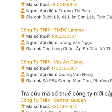
Mã số thuế
:
6001839670
Người đại diện
:
Trương Thị Bích
Địa chỉ
:
Buôn Lê, Xã Liên Sơn Lắk, Tỉnh Đ
Công Ty TNHH TMDV Lamme
Mã số thuế
:
1602232507
Người đại diện
:
Lường Văn Ngọc
Địa chỉ
:
Chợ Long Châu, Ấp Bờ Dâu, Xã Th
Công Ty TNHH Vas An Giang
Mã số thuế
:
1702366367
Người đại diện
:
Quàng Văn Hùng
Địa chỉ
:
Số 984 Đường Mạc Cửu, Phường Rạ
Tra cứu mã số thuế công ty mới cậ
Công Ty TNHH Central Golden
Mã số thuế
:
3301667642