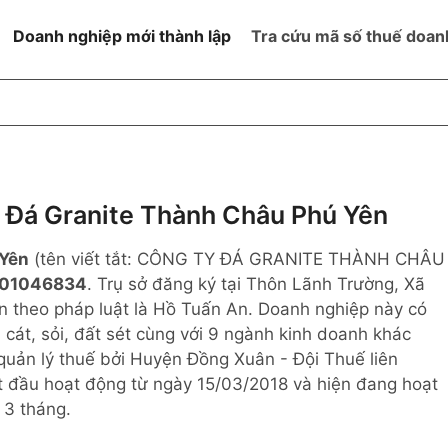
Doanh nghiệp mới thành lập
Tra cứu mã số thuế doan
goài NN
Đang hoạt động
h
Ngừng hoạt động và đã đóng
MST
ệm hữu hạn 1
NN
Ngừng hoạt động nhưng chưa
Đá Granite Thành Châu Phú Yên
hoàn thành thủ tục đóng MST
ệm hữu hạn 2
 Yên
(tên viết tắt: CÔNG TY ĐÁ GRANITE THÀNH CHÂU
 ngoài NN
Không hoạt động tại địa chỉ đã
đăng ký
01046834
. Trụ sở đăng ký tại Thôn Lãnh Trường, Xã
ệm hữu hạn
n theo pháp luật là Hồ Tuấn An. Doanh nghiệp này có
 cát, sỏi, đất sét cùng với 9 ngành kinh doanh khác
% vốn đầu tư
uản lý thuế bởi Huyện Đồng Xuân - Đội Thuế liên
 đầu hoạt động từ ngày 15/03/2018 và hiện đang hoạt
thể
 3 tháng.