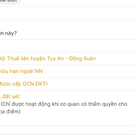
in này?
ội Thuế liên huyện Tuy An - Đồng Xuân
 hữu hạn ngoài NN
 được cấp GCN ĐKT)
, đất sét
đá (Chỉ được hoạt động khi cơ quan có thẩm quyền cho
ịa điểm)