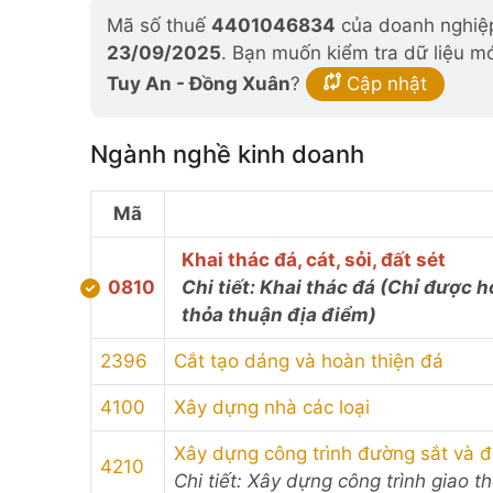
Mã số thuế
4401046834
của doanh nghiệp
23/09/2025
. Bạn muốn kiểm tra dữ liệu m
Tuy An - Đồng Xuân
?
Cập nhật
Ngành nghề kinh doanh
Mã
Khai thác đá, cát, sỏi, đất sét
0810
Chi tiết: Khai thác đá (Chỉ được
thỏa thuận địa điểm)
2396
Cắt tạo dáng và hoàn thiện đá
4100
Xây dựng nhà các loại
Xây dựng công trình đường sắt và 
4210
Chi tiết: Xây dựng công trình giao 