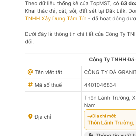
Theo dữ liệu thống kê của TopMST, có
63 do
Khai thác đá, cát, sỏi, đất sét tại Đắk Lắk. 
TNHH Xây Dựng Tâm Tín
- đã hoạt động đượ
Dưới đây là thông tin chi tiết của Công Ty 
dõi.
Công Ty TNHH Đá 
Tên viết tắt
CÔNG TY ĐÁ GRANI
Mã số thuế
4401046834
Thôn Lãnh Trường, X
Nam
Địa chỉ mới:
Địa chỉ
Thôn Lãnh Trường, 
Thông tin xuất 