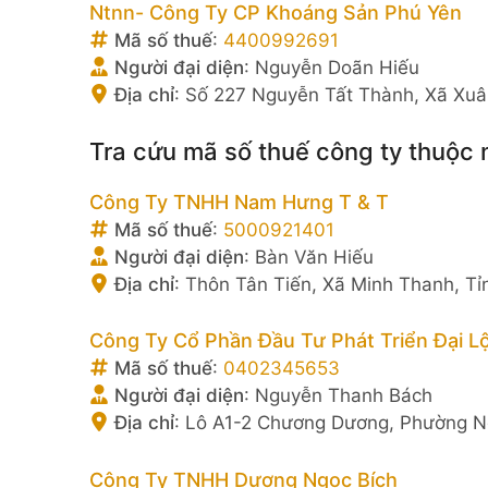
Ntnn- Công Ty CP Khoáng Sản Phú Yên
Mã số thuế
:
4400992691
Người đại diện
:
Nguyễn Doãn Hiếu
Địa chỉ
:
Số 227 Nguyễn Tất Thành, Xã Xuâ
Tra cứu mã số thuế công ty thuộc n
Công Ty TNHH Nam Hưng T & T
Mã số thuế
:
5000921401
Người đại diện
:
Bàn Văn Hiếu
Địa chỉ
:
Thôn Tân Tiến, Xã Minh Thanh, T
Công Ty Cổ Phần Đầu Tư Phát Triển Đại L
Mã số thuế
:
0402345653
Người đại diện
:
Nguyễn Thanh Bách
Địa chỉ
:
Lô A1-2 Chương Dương, Phường N
Công Ty TNHH Dương Ngọc Bích