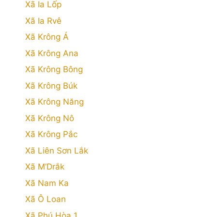
Xã Ia Lốp
Xã Ia Rvê
Xã Krông Á
Xã Krông Ana
Xã Krông Bông
Xã Krông Búk
Xã Krông Năng
Xã Krông Nô
Xã Krông Pắc
Xã Liên Sơn Lắk
Xã M’Drắk
Xã Nam Ka
Xã Ô Loan
Xã Phú Hòa 1