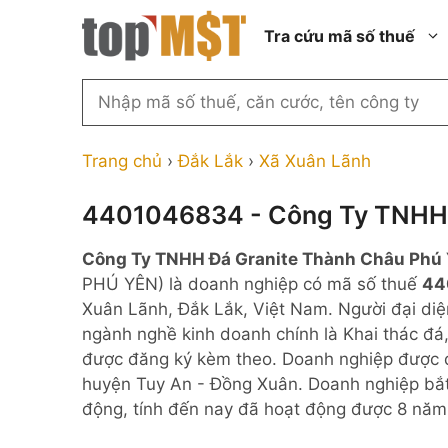
Chuyển
Tra cứu mã số thuế
đến
nội
dung
Tìm
kiếm
Thành phố Hồ Chí Minh
Công ty cổ phần n
MST
Thành phố Hà Nội
Công ty hợp doan
Trang chủ
›
Đắk Lắk
›
Xã Xuân Lãnh
theo
tên
Đồng Nai
Công ty trách nhi
thành viên ngoài 
4401046834 - Công Ty TNHH 
công
Thành phố Đà Nẵng
ty,
Công ty trách nhi
Công Ty TNHH Đá Granite Thành Châu Phú
thành viên trở lên
người
Thành phố Hải Phòng
PHÚ YÊN) là doanh nghiệp có mã số thuế
44
đại
Công ty trách nhi
Thanh Hóa
Xuân Lãnh, Đắk Lắk, Việt Nam. Người đại diệ
diện
ngoài NN
ngành nghề kinh doanh chính là Khai thác đá,
Bắc Ninh
hoặc
Doanh nghiệp 100
được đăng ký kèm theo. Doanh nghiệp được q
mã
nước ngoài
Nghệ An
huyện Tuy An - Đồng Xuân. Doanh nghiệp bắt
số
Hộ kinh doanh cá 
động, tính đến nay đã hoạt động được 8 năm
thuế
...
Nhà nước