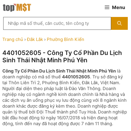
Chuyển
Menu
đến
nội
Tìm
dung
kiếm
MST
theo
Trang chủ
›
Đắk Lắk
›
Phường Bình Kiến
tên
công
4401052605 - Công Ty Cổ Phần Du Lịch
ty,
Sinh Thái Nhật Minh Phú Yên
người
đại
Công Ty Cổ Phần Du Lịch Sinh Thái Nhật Minh Phú Yên
là
diện
doanh nghiệp có mã số thuế
4401052605
. Trụ sở đăng ký
hoặc
tại Thôn Liên Trì 2, Phường Bình Kiến, Đắk Lắk, Việt Nam.
mã
Người đại diện theo pháp luật là Đào Văn Thông. Doanh
số
nghiệp này có ngành nghề kinh doanh chính là Nhà hàng và
thuế
các dịch vụ ăn uống phục vụ lưu động cùng với 8 ngành kinh
...
doanh khác được đăng ký kèm theo. Doanh nghiệp được
quản lý thuế bởi Đội Thuế thành phố Tuy Hoà. Doanh nghiệp
bắt đầu hoạt động từ ngày 16/07/2018 và hiện đang hoạt
động, tính đến nay đã hoạt động được 7 năm 11 tháng.