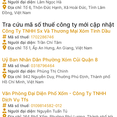
Người đại diện
:
Lâm Ngọc Hà
Địa chỉ
:
Tổ 6, Thôn Đức Hạnh, Xã Hoài Đức, Tỉnh Lâm
Đồng, Việt Nam
Tra cứu mã số thuế công ty mới cập nhật
Công Ty TNHH Sx Và Thương Mại Xóm Tinh Dầu
Mã số thuế
:
1702286746
Người đại diện
:
Trần Chí Tâm
Địa chỉ
:
Tổ 1, Ấp An Hưng, An Giang, Việt Nam
Uỷ Ban Nhân Dân Phường Xóm Củi Quận 8
Mã số thuế
:
0318796464
Người đại diện
:
Phùng Thị Chinh
Địa chỉ
:
942 Nguyễn Duy, Phường Phú Định, Thành phố
Hồ Chí Minh, Việt Nam
Văn Phòng Đại Diện Phố Xốm - Công Ty TNHH
Dịch Vụ Tfs
Mã số thuế
:
0109814582-012
Người đại diện
:
Nguyễn Tuấn Tú
Địa chỉ
:
164 Phố Xốm, Phường Phú Lương, Thành phố Hà