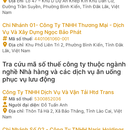
Địa chỉ
:
Lô 47 – Khu D Dự Án Khép Kín Khu Dân Cư,
Đường Trần Suyền, Phường Bình Kiến, Tỉnh Đắk Lắk, Việt
Nam
Chi Nhánh 01- Công Ty TNHH Thương Mại - Dịch
Vụ Và Xây Dựng Ngọc Bảo Phát
Mã số thuế
:
4401061060-001
Địa chỉ
:
Khu Phố Liên Trì 2, Phường Bình Kiến, Tỉnh Đắk
Lắk, Việt Nam
Tra cứu mã số thuế công ty thuộc ngành
nghề Nhà hàng và các dịch vụ ăn uống
phục vụ lưu động
Công Ty TNHH Dịch Vụ Và Vận Tải Htd Trans
Mã số thuế
:
5300852036
Người đại diện
:
Đỗ Tuấn Anh
Địa chỉ
:
Thôn Tả Hà 2, Xã Bảo Thắng, Tỉnh Lào Cai, Việt
Nam
Chi Nhánh Số 02 - Công Ty TNHH Naris Holdings