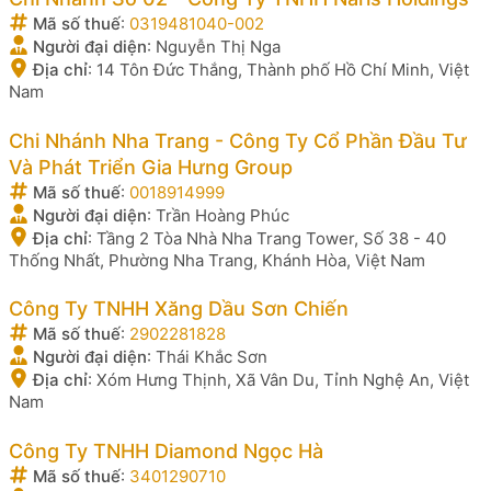
Mã số thuế
:
0319481040-002
Người đại diện
:
Nguyễn Thị Nga
Địa chỉ
:
14 Tôn Đức Thắng, Thành phố Hồ Chí Minh, Việt
Nam
Chi Nhánh Nha Trang - Công Ty Cổ Phần Đầu Tư
Và Phát Triển Gia Hưng Group
Mã số thuế
:
0018914999
Người đại diện
:
Trần Hoàng Phúc
Địa chỉ
:
Tầng 2 Tòa Nhà Nha Trang Tower, Số 38 - 40
Thống Nhất, Phường Nha Trang, Khánh Hòa, Việt Nam
Công Ty TNHH Xăng Dầu Sơn Chiến
Mã số thuế
:
2902281828
Người đại diện
:
Thái Khắc Sơn
Địa chỉ
:
Xóm Hưng Thịnh, Xã Vân Du, Tỉnh Nghệ An, Việt
Nam
Công Ty TNHH Diamond Ngọc Hà
Mã số thuế
:
3401290710